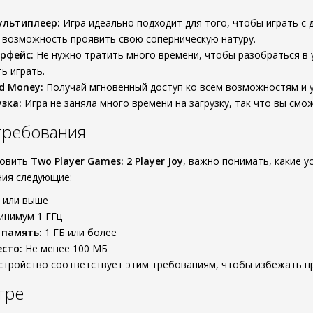
ультиплеер:
Игра идеально подходит для того, чтобы играть с д
 возможность проявить свою соперническую натуру.
рфейс:
Не нужно тратить много времени, чтобы разобраться в 
ь играть.
d Money:
Получай мгновенный доступ ко всем возможностям и у
зка:
Игра не заняла много времени на загрузку, так что вы смож
требования
новить
Two Player Games: 2 Player Joy
, важно понимать, какие у
ния следующие:
0 или выше
нимум 1 ГГц
 память:
1 ГБ или более
сто:
Не менее 100 МБ
устройство соответствует этим требованиям, чтобы избежать 
гре