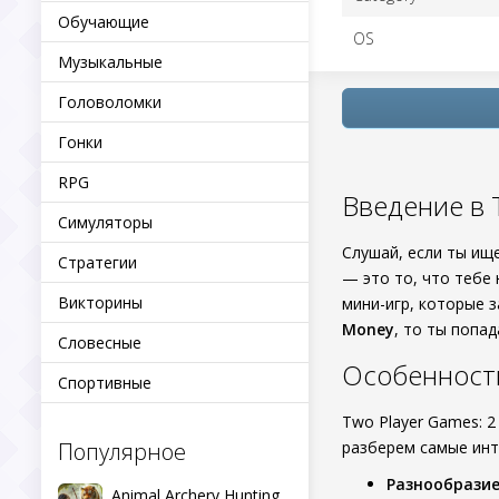
Обучающие
OS
Музыкальные
Головоломки
Гонки
RPG
Введение в T
Симуляторы
Слушай, если ты ищ
Стратегии
— это то, что тебе 
Викторины
мини-игр, которые 
Money
, то ты попа
Словесные
Особенност
Спортивные
Two Player Games: 2
Популярное
разберем самые инт
Разнообразие
Animal Archery Hunting