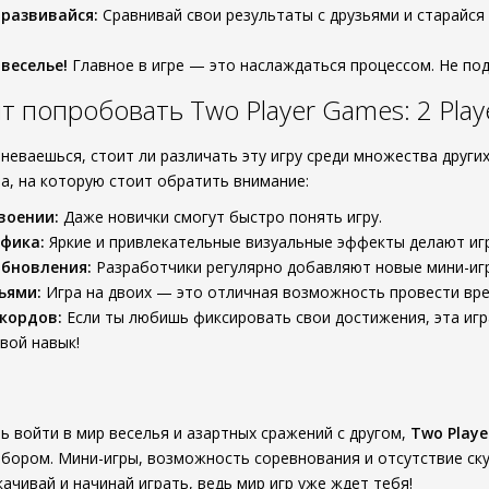
 развивайся:
Сравнивай свои результаты с друзьями и старайся
веселье!
Главное в игре — это наслаждаться процессом. Не подд
 попробовать Two Player Games: 2 Playe
неваешься, стоит ли различать эту игру среди множества други
а, на которую стоит обратить внимание:
воении:
Даже новички смогут быстро понять игру.
фика:
Яркие и привлекательные визуальные эффекты делают иг
бновления:
Разработчики регулярно добавляют новые мини-игры
ьями:
Игра на двоих — это отличная возможность провести вре
кордов:
Если ты любишь фиксировать свои достижения, эта игра
свой навык!
ь войти в мир веселья и азартных сражений с другом,
Two Playe
бором. Мини-игры, возможность соревнования и отсутствие скук
качивай и начинай играть, ведь мир игр уже ждет тебя!