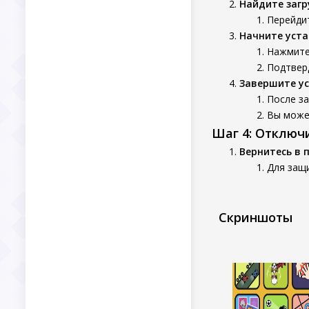
Найдите заг
Перейдит
Начните уста
Нажмите
Подтверд
Завершите у
После за
Вы может
Шаг 4: Отключ
Вернитесь в 
Для защи
Скриншоты