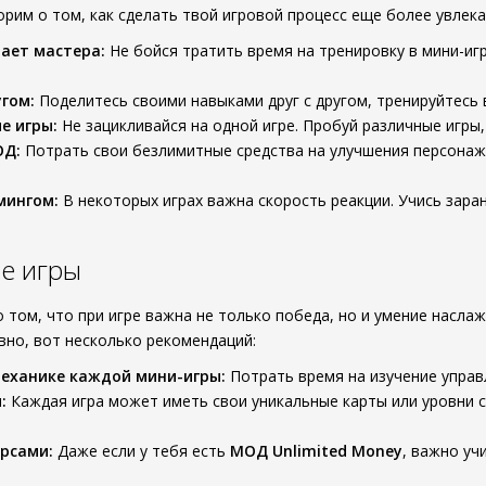
орим о том, как сделать твой игровой процесс еще более увлек
ает мастера:
Не бойся тратить время на тренировку в мини-иг
угом:
Поделитесь своими навыками друг с другом, тренируйтесь 
е игры:
Не зацикливайся на одной игре. Пробуй различные игры,
ОД:
Потрать свои безлимитные средства на улучшения персонажа
мингом:
В некоторых играх важна скорость реакции. Учись зара
е игры
о том, что при игре важна не только победа, но и умение насла
вно, вот несколько рекомендаций:
механике каждой мини-игры:
Потрать время на изучение управ
:
Каждая игра может иметь свои уникальные карты или уровни с
.
урсами:
Даже если у тебя есть
МОД Unlimited Money
, важно уч