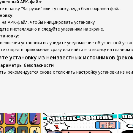
руженный APK-файл
:
е в папку "Загрузки" или ту папку, куда был сохранён файл.
новку
:
 на APK-файл, чтобы инициировать установку.
ите инсталляцию и следуйте указаниям на экране.
становку
:
вершения установки вы увидите уведомление об успешной устан
е открыть приложение сразу или найти его иконку на главном э
ите установку из неизвестных источников (реко
параметры безопасности
:
ты рекомендуется снова отключить настройку установки из неи