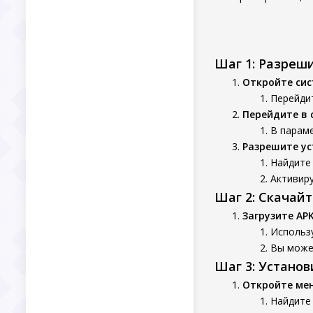
Шаг 1: Разреш
Откройте си
Перейдит
Перейдите в 
В параме
Разрешите ус
Найдите 
Активиру
Шаг 2: Скачай
Загрузите AP
Использу
Вы может
Шаг 3: Устано
Откройте ме
Найдите