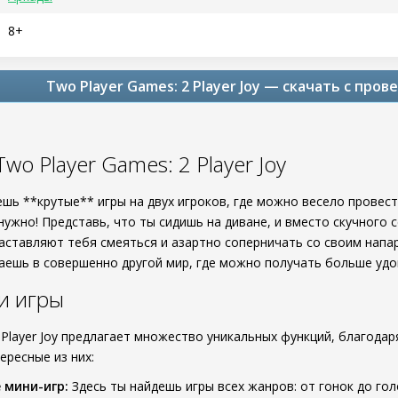
8+
Two Player Games: 2 Player Joy — скачать с про
wo Player Games: 2 Player Joy
ешь **крутые** игры на двух игроков, где можно весело провест
нужно! Представь, что ты сидишь на диване, и вместо скучного 
заставляют тебя смеяться и азартно соперничать со своим напа
даешь в совершенно другой мир, где можно получать больше удо
и игры
 Player Joy предлагает множество уникальных функций, благодар
ересные из них:
 мини-игр:
Здесь ты найдешь игры всех жанров: от гонок до г