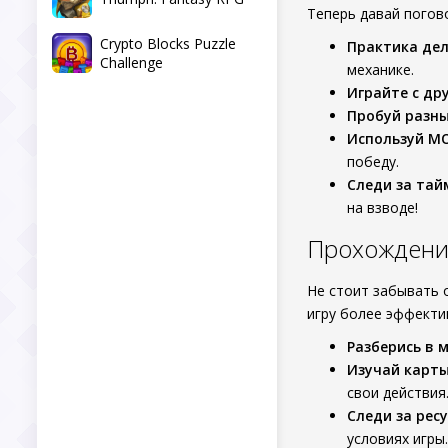
Теперь давай погов
Crypto Blocks Puzzle
Практика дел
Challenge
механике.
Играйте с др
Пробуй разны
Используй М
победу.
Следи за тай
на взводе!
Прохождени
Не стоит забывать 
игру более эффекти
Разберись в 
Изучай карты
свои действия
Следи за рес
условиях игры.