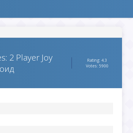
: 2 Player Joy
Rating: 4.3
роид
Votes: 5900