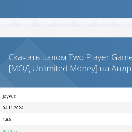
Скачать взлом Two Player Games
[МОД Unlimited Money] на Анд
JoyPuz
04.11.2024
1.8.8
Аркады