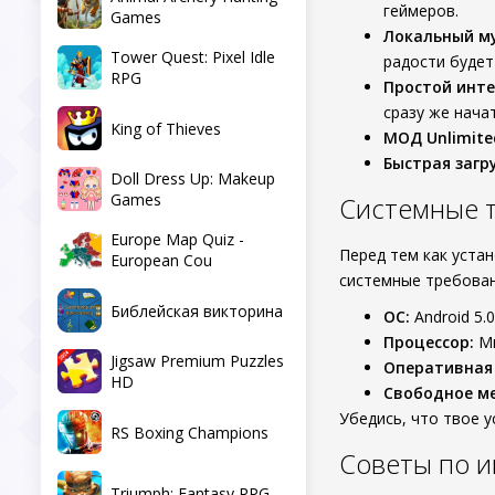
геймеров.
Games
Локальный м
Tower Quest: Pixel Idle
радости будет
RPG
Простой инте
сразу же начат
King of Thieves
МОД Unlimite
Быстрая загру
Doll Dress Up: Makeup
Games
Системные 
Europe Map Quiz -
Перед тем как уста
European Cou
системные требова
Библейская викторина
ОС:
Android 5.
Процессор:
Ми
Jigsaw Premium Puzzles
Оперативная
HD
Свободное ме
Убедись, что твое 
RS Boxing Champions
Советы по и
Triumph: Fantasy RPG