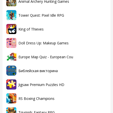
Animal Archery Hunting Games
Tower Quest: Pixel Idle RPG
King of Thieves
Doll Dress Up: Makeup Games
Europe Map Quiz - European Cou
Библейская викторина
Jigsaw Premium Puzzles HD
RS Boxing Champions
Triumph: Fantasy RPG