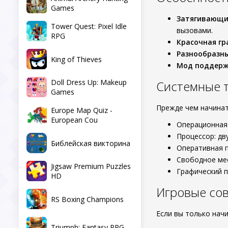
Games
Затягивающи
Tower Quest: Pixel Idle
вызовами.
RPG
Красочная гр
Разнообразны
King of Thieves
Мод поддерж
Doll Dress Up: Makeup
Системные 
Games
Прежде чем начинат
Europe Map Quiz -
European Cou
Операционная 
Процессор: дв
Библейская викторина
Оперативная п
Свободное мес
Jigsaw Premium Puzzles
Графический п
HD
Игровые со
RS Boxing Champions
Если вы только нач
Triumph: Fantasy RPG