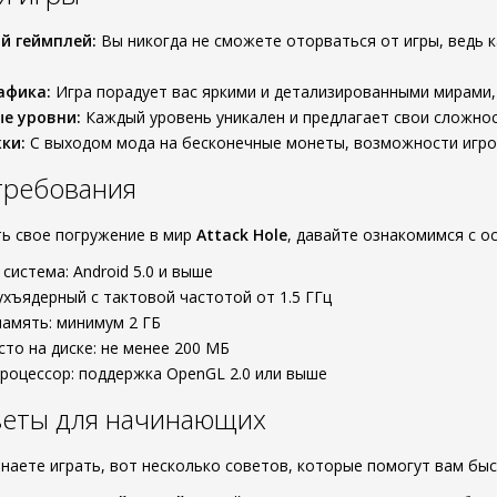
й геймплей:
Вы никогда не сможете оторваться от игры, ведь 
афика:
Игра порадует вас яркими и детализированными мирами,
е уровни:
Каждый уровень уникален и предлагает свои сложнос
ки:
С выходом мода на бесконечные монеты, возможности игрок
требования
ь свое погружение в мир
Attack Hole
, давайте ознакомимся с 
система: Android 5.0 и выше
ухъядерный с тактовой частотой от 1.5 ГГц
амять: минимум 2 ГБ
то на диске: не менее 200 МБ
роцессор: поддержка OpenGL 2.0 или выше
веты для начинающих
инаете играть, вот несколько советов, которые помогут вам быс