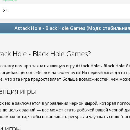
6+
Attack Hole - Black Hole Games (Мод): стабильна
tack Hole - Black Hole Games?
расскажу вам про захватывающую игру
Attack Hole - Black Hole 
погребающего в себя всё на своём пути! На первый взгляд это п
те, что эта игра предоставляет больше возможностей, чем може
епция игры
ck Hole
заключается в управлении черной дырой, которая поглощ
 до целых зданий — всё может стать добычей вашей черной ды
возможности, чтобы накапливать ресурсы и улучшать свою "по
и игры