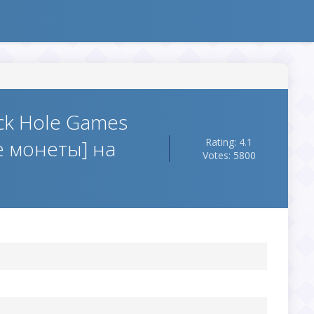
ack Hole Games
е монеты] на
Rating: 4.1
Votes: 5800