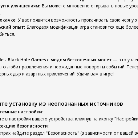
уп к улучшениям:
Вы можете мгновенно открывать новые уровн
.
окачке:
У вас появится возможность прокачивать свою черную 
ский опыт:
Благодаря модификации игра становится еще более 
биться.
le - Black Hole Games
с
модом бесконечных монет
— это увлек
 кто любит развлечения и неожиданные повороты событий. Теперь
рных дыр и азартных приключений! Удачи вам в игре!
ите установку из неопознанных источников
стемные настройки
:
е в настройки вашего устройства, кликнув на иконку "Настройки
секцию безопасности
:
трах найдите раздел "Безопасность" (в зависимости от вашей ве