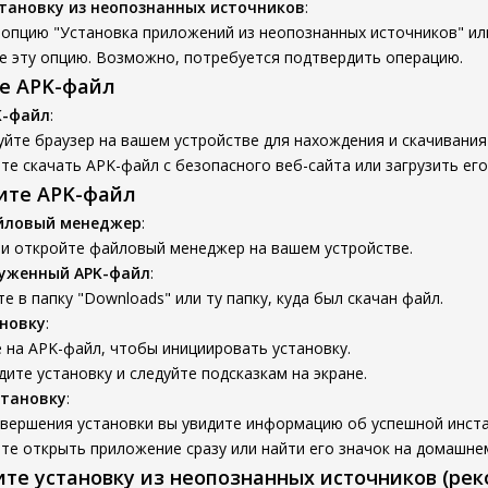
тановку из неопознанных источников
:
опцию "Установка приложений из неопознанных источников" ил
е эту опцию. Возможно, потребуется подтвердить операцию.
те APK-файл
K-файл
:
йте браузер на вашем устройстве для нахождения и скачивания
е скачать APK-файл с безопасного веб-сайта или загрузить его
вите APK-файл
йловый менеджер
:
 и откройте файловый менеджер на вашем устройстве.
руженный APK-файл
:
е в папку "Downloads" или ту папку, куда был скачан файл.
новку
:
 на APK-файл, чтобы инициировать установку.
ите установку и следуйте подсказкам на экране.
становку
:
авершения установки вы увидите информацию об успешной инста
е открыть приложение сразу или найти его значок на домашнем
ите установку из неопознанных источников (ре