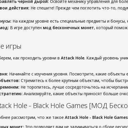
равлять черной дырой:
Освойте механику управления для бол
вои действия:
Не спешите! Прежде чем поглотить что-то, поду
нусы:
На каждом уровне есть специальные предметы и бонусы, 
мод:
В игре доступен
мод бесконечных монет
, который помож
е игры
берем, как проходить уровни в
Attack Hole
. Каждый уровень уни
вня:
Начинайте с изучения уровня. Посмотрите, какие объекты е
объектов:
Стремитесь к более крупным объектам, чтобы быстро
временем:
Не торопитесь, лучше сосредоточьтесь на исчерпании
стратегию:
Анализируйте, какие объекты приносят больше очко
tack Hole - Black Hole Games [МОД Бес
обнее рассмотрим, что же такое
Attack Hole - Black Hole Games
ных монет:
Это позволяет вам не задумываться о сборе ресурс