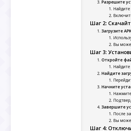
Разрешите ус
Найдите 
Включит
Шаг 2: Скачай
Загрузите AP
Использу
Вы может
Шаг 3: Устано
Откройте фа
Найдите
Найдите заг
Перейдит
Начните уста
Нажмите
Подтверд
Завершите у
После з
Вы может
Шаг 4: Отключ