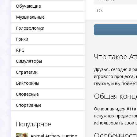
Обучающие
OS
Музыкальные
Головоломки
Гонки
RPG
Что такое At
Симуляторы
Друзья, сегодня я 
Стратегии
игрового процесса, 
Викторины
глубже, и вы пойме
Общая конц
Словесные
Спортивные
Основная идея
Atta
ненужных предметов
Популярное
использовать свои 
Особенност
Animal Archery Hunting