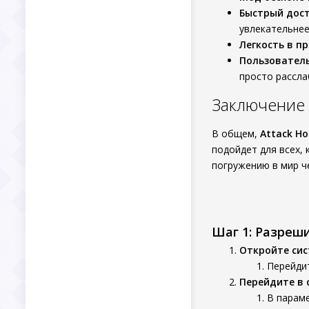
Быстрый дост
увлекательнее
Легкость в пр
Пользователь
просто рассла
Заключение
В общем,
Attack Ho
подойдет для всех,
погружению в мир че
Шаг 1: Разреш
Откройте си
Перейдит
Перейдите в 
В параме