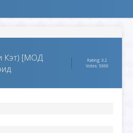
и Кэт) [МОД
Rating: 3.2
оид
Votes: 5000