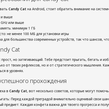
ивать
Candy Cat
на Android, стоит обратить внимание на систем
1 и выше
0 GHz или выше
амять: минимум 1 ГБ
то: не менее 100 МБ для установки игры
а для большинства современных устройств, так что шансов, что 
ndy Cat
t
прост, но затягивающий. Тебе предстоит прыгать, бегать и изб
лько от твоих рефлексов, но и от стратегического мышления. Ка
ься в уровнях.
 успешного прохождения
еха в
Candy Cat
, вот несколько советов, которые могут помочь
рыгать: Перед каждой преградой внимательно оценивай свои ша
й предмет: Каждая конфета важна для твоего прогресса и полу