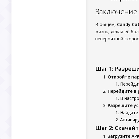
Заключение
В общем,
Candy Ca
жизнь, делая её бол
невероятной скорост
Шаг 1: Разреш
Откройте па
Перейдит
Перейдите в 
В настро
Разрешите ус
Найдите 
Активиру
Шаг 2: Скачай
Загрузите AP