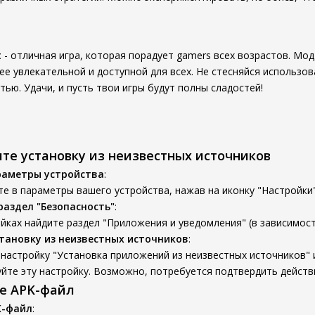
t
- отличная игра, которая порадует gamers всех возрастов. Мод
ее увлекательной и доступной для всех. Не стесняйся использо
ью. Удачи, и пусть твои игры будут полны сладостей!
ите установку из неизвестных источников
раметры устройства
:
е в параметры вашего устройства, нажав на иконку "Настройки"
раздел "Безопасность"
:
йках найдите раздел "Приложения и уведомления" (в зависимости
тановку из неизвестных источников
:
настройку "Установка приложений из неизвестных источников" 
йте эту настройку. Возможно, потребуется подтвердить действ
те APK-файл
K-файл
: