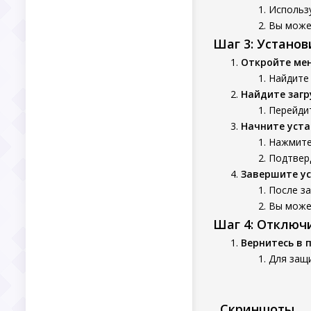
Использу
Вы может
Шаг 3: Устано
Откройте ме
Найдите
Найдите заг
Перейдит
Начните уста
Нажмите 
Подтверд
Завершите у
После за
Вы может
Шаг 4: Отключ
Вернитесь в 
Для защи
Скриншоты