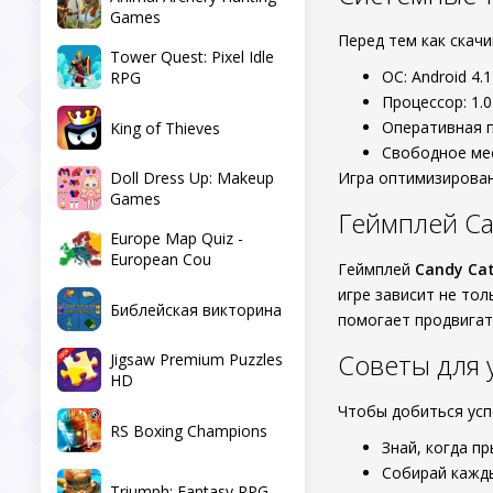
Games
Перед тем как скач
Tower Quest: Pixel Idle
ОС: Android 4.
RPG
Процессор: 1.
Оперативная п
King of Thieves
Свободное мес
Doll Dress Up: Makeup
Игра оптимизирован
Games
Геймплей Ca
Europe Map Quiz -
European Cou
Геймплей
Candy Ca
игре зависит не то
Библейская викторина
помогает продвигат
Советы для
Jigsaw Premium Puzzles
HD
Чтобы добиться усп
RS Boxing Champions
Знай, когда п
Собирай кажды
Triumph: Fantasy RPG