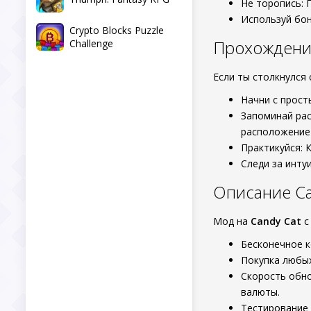
Не торопись: 
Используй бон
Crypto Blocks Puzzle
Прохождение
Challenge
Если ты столкнулся 
Начни с прост
Запоминай рас
расположение 
Практикуйся: 
Следи за инту
Описание Ca
Мод на
Candy Cat
Бесконечное к
Покупка любых
Скорость обно
валюты.
Тестирование 