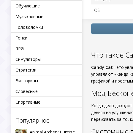
Обучающие
OS
Музыкальные
Головоломки
Гонки
RPG
Что такое Ca
Симуляторы
Candy Cat
- это увл
Стратегии
управляют «Кэнди К
Викторины
графикой и простым
Мод Бесконе
Словесные
Спортивные
Когда дело доходит
деньги на улучшени
Популярное
переживать за то, 
Системные т
Animal Archery Hunting