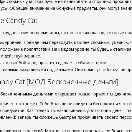
При сложных участках лучше не паниковать и спокойно проходить
усы: Обращай внимание на бонусные предметы, они могут значи
 Candy Cat
с трудностями во время игры, вот несколько шагов, которые по
ых уровней: Прежде чем переходить к более сложным, убедись, 
положение препятствий: На каждом уровне ты будешь сталкива
и действуй заранее.
Как и в любой игре, практика сделает тебя мастером.
итивными визуальными подсказками: Они помогут тебе лучше ор
ndy Cat [МОД Бесконечные деньги]
с
бесконечными деньгами
открывает новые горизонты для игро
оличество конфет: Тебе больше не придется беспокоиться о том,
 предметов: Как только ты накапливаешь достаточно денег, ты
влений: Теперь ты сможешь быстрее прокачивать своего персон
различных стратегий: Можно экспериментировать, не боясь, что