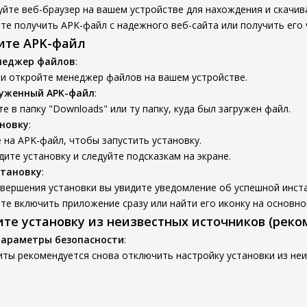
йте веб-браузер на вашем устройстве для нахождения и скачив
е получить APK-файл с надежного веб-сайта или получить его 
вите APK-файл
неджер файлов
:
 и откройте менеджер файлов на вашем устройстве.
руженный APK-файл
:
е в папку "Downloads" или ту папку, куда был загружен файл.
новку
:
на APK-файл, чтобы запустить установку.
ите установку и следуйте подсказкам на экране.
становку
:
вершения установки вы увидите уведомление об успешной инст
е включить приложение сразу или найти его иконку на основно
ите установку из неизвестных источников (реко
параметры безопасности
:
ты рекомендуется снова отключить настройку установки из неи