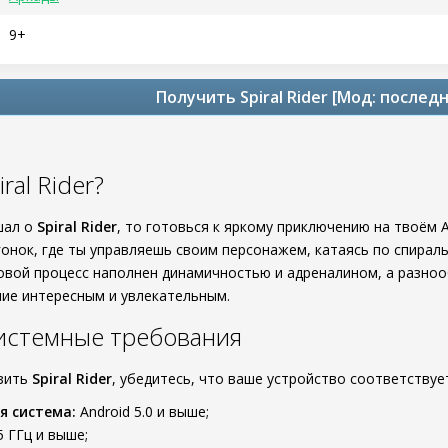
9+
Получить Spiral Rider [Мод: послед
ral Rider?
шал о
Spiral Rider
, то готовься к яркому приключению на твоём A
гонок, где ты управляешь своим персонажем, катаясь по спира
овой процесс наполнен динамичностью и адреналином, а разно
ие интересным и увлекательным.
истемные требования
узить
Spiral Rider
, убедитесь, что ваше устройство соответству
я система:
Android 5.0 и выше;
5 ГГц и выше;