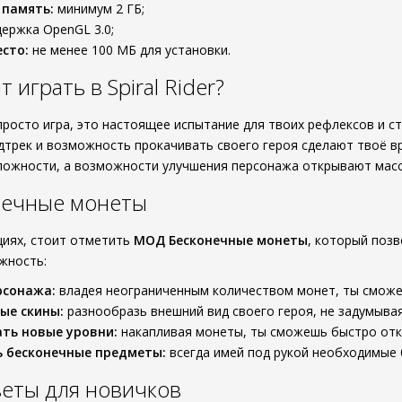
 память:
минимум 2 ГБ;
ержка OpenGL 3.0;
сто:
не менее 100 МБ для установки.
 играть в Spiral Rider?
не просто игра, это настоящее испытание для твоих рефлексов и
дтрек и возможность прокачивать своего героя сделают твоё
ложности, а возможности улучшения персонажа открывают масс
ечные монеты
циях, стоит отметить
МОД Бесконечные монеты
, который позв
жность:
рсонажа:
владея неограниченным количеством монет, ты сможеш
ые скины:
разнообразь внешний вид своего героя, не задумывая
ть новые уровни:
накапливая монеты, ты сможешь быстро отк
 бесконечные предметы:
всегда имей под рукой необходимые 
еты для новичков