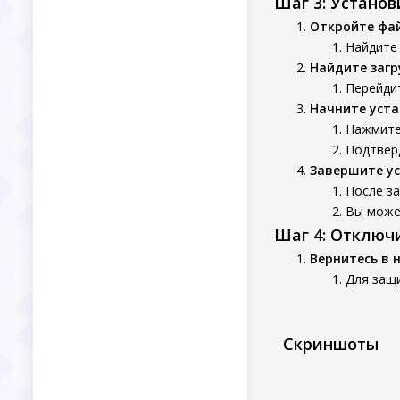
Шаг 3: Устано
Откройте фа
Найдите
Найдите заг
Перейдит
Начните уста
Нажмите 
Подтверд
Завершите у
После з
Вы может
Шаг 4: Отключ
Вернитесь в 
Для защ
Скриншоты