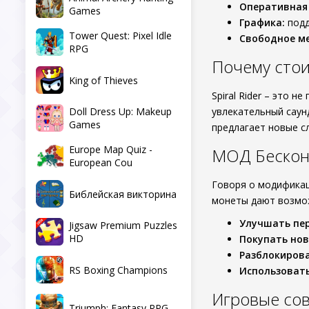
Оперативная
Games
Графика:
подд
Tower Quest: Pixel Idle
Свободное ме
RPG
Почему стоит
King of Thieves
Spiral Rider – это 
Doll Dress Up: Makeup
увлекательный саун
Games
предлагает новые с
Europe Map Quiz -
МОД Бескон
European Cou
Говоря о модифика
Библейская викторина
монеты дают возмо
Улучшать пе
Jigsaw Premium Puzzles
HD
Покупать нов
Разблокирова
RS Boxing Champions
Использовать
Игровые сов
Triumph: Fantasy RPG