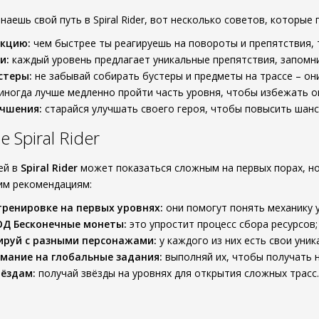
наешь свой путь в Spiral Rider, вот несколько советов, которые
акцию:
чем быстрее ты реагируешь на повороты и препятствия, 
и:
каждый уровень предлагает уникальные препятствия, запомн
стеры:
не забывай собирать бустеры и предметы на трассе – он
иногда лучше медленно пройти часть уровня, чтобы избежать о
учшения:
старайся улучшать своего героя, чтобы повысить шанс
Spiral Rider
ей в
Spiral Rider
может показаться сложным на первых порах, но 
им рекомендациям:
тренировке на первых уровнях:
они помогут понять механику 
ОД Бесконечные монеты:
это упростит процесс сбора ресурсов;
ируй с разными персонажами:
у каждого из них есть свои уни
мание на глобальные задания:
выполняй их, чтобы получать н
вёздам:
получай звёзды на уровнях для открытия сложных трасс.