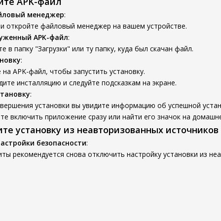
вите APK-файл
йловый менеджер
:
 и откройте файловый менеджер на вашем устройстве.
руженный APK-файл
:
е в папку "Загрузки" или ту папку, куда был скачан файл.
новку
:
на APK-файл, чтобы запустить установку.
ите инсталляцию и следуйте подсказкам на экране.
становку
:
авершения установки вы увидите информацию об успешной устан
е включить приложение сразу или найти его значок на домашне
ите установку из неавторизованных источников
настройки безопасности
:
иты рекомендуется снова отключить настройку установки из не