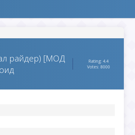
рал райдер) [МОД
Rating: 4.4
роид
Votes: 8000