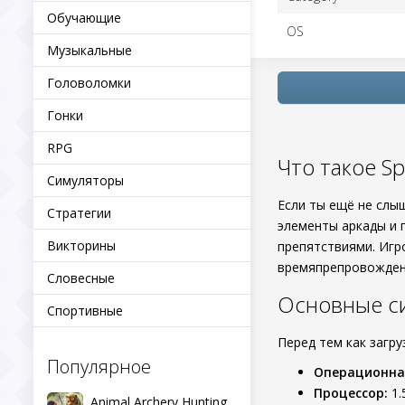
Обучающие
OS
Музыкальные
Головоломки
Гонки
RPG
Что такое Spi
Симуляторы
Если ты ещё не слы
Стратегии
элементы аркады и 
Викторины
препятствиями. Игр
времяпрепровожден
Словесные
Основные с
Спортивные
Перед тем как загр
Популярное
Операционна
Процессор:
1.
Animal Archery Hunting