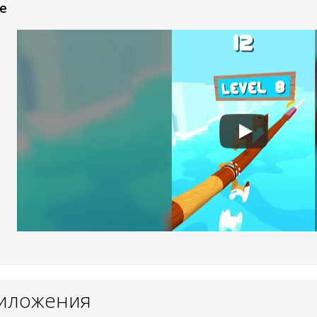
e
риложения