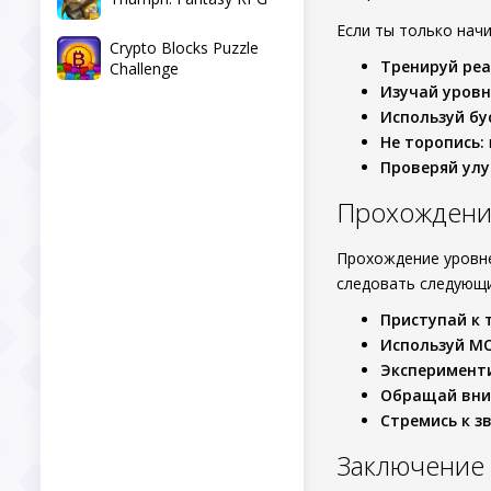
Если ты только начи
Crypto Blocks Puzzle
Тренируй ре
Challenge
Изучай уровн
Используй бу
Не торопись:
Проверяй ул
Прохождение 
Прохождение уровн
следовать следующ
Приступай к 
Используй М
Эксперимент
Обращай вни
Стремись к з
Заключение