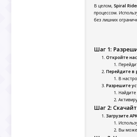
В целом,
Spiral Ride
процессом. Исполь
без лишних ограниче
Шаг 1: Разреш
Откройте нас
Перейдит
Перейдите в 
В настро
Разрешите ус
Найдите 
Активиру
Шаг 2: Скачай
Загрузите AP
Использу
Вы может