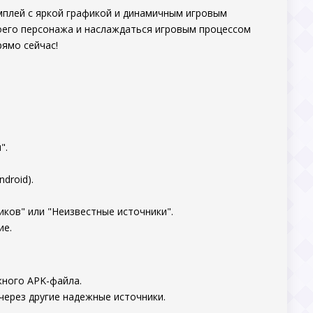
ймплей с яркой графикой и динамичным игровым
оего персонажа и наслаждаться игровым процессом
рямо сейчас!
".
droid).
ков" или "Неизвестные источники".
ие.
жного APK-файла.
через другие надежные источники.