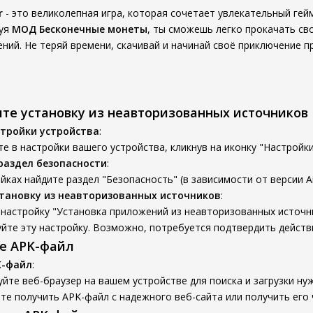
r
- это великолепная игра, которая сочетает увлекательный ге
зуя
МОД Бесконечные монеты
, ты сможешь легко прокачать св
ний. Не теряй времени, скачивай и начинай своё приключение п
ите установку из неавторизованных источников
тройки устройства
:
е в настройки вашего устройства, кликнув на иконку "Настройки
раздел безопасности
:
йках найдите раздел "Безопасность" (в зависимости от версии An
тановку из неавторизованных источников
:
настройку "Установка приложений из неавторизованных источни
йте эту настройку. Возможно, потребуется подтвердить действ
те APK-файл
K-файл
:
йте веб-браузер на вашем устройстве для поиска и загрузки ну
е получить APK-файл с надежного веб-сайта или получить его 