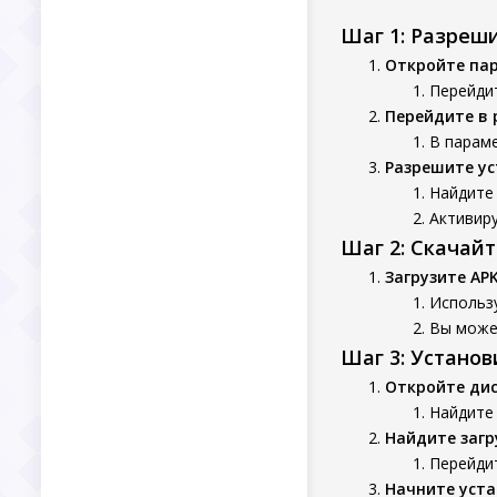
Шаг 1: Разреш
Откройте па
Перейдит
Перейдите в 
В параме
Разрешите ус
Найдите 
Активиру
Шаг 2: Скачай
Загрузите AP
Использу
Вы может
Шаг 3: Устано
Откройте ди
Найдите 
Найдите заг
Перейдит
Начните уста