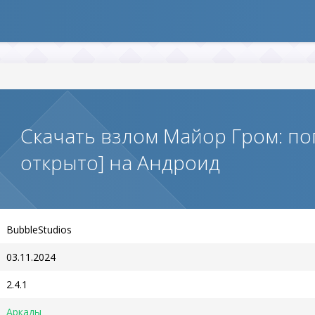
Скачать взлом Майор Гром: по
открыто] на Андроид
BubbleStudios
03.11.2024
2.4.1
Аркады