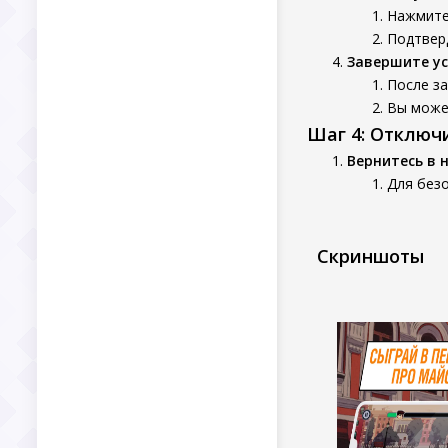
Нажмите
Подтверд
Завершите у
После за
Вы может
Шаг 4: Отключ
Вернитесь в 
Для без
Скриншоты