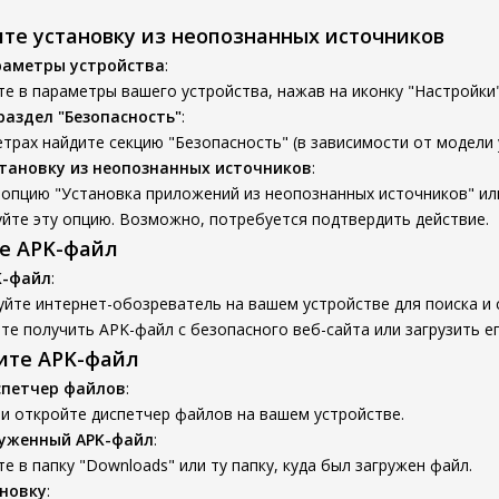
ите установку из неопознанных источников
раметры устройства
:
е в параметры вашего устройства, нажав на иконку "Настройки"
раздел "Безопасность"
:
трах найдите секцию "Безопасность" (в зависимости от модели 
тановку из неопознанных источников
:
опцию "Установка приложений из неопознанных источников" ил
йте эту опцию. Возможно, потребуется подтвердить действие.
те APK-файл
K-файл
:
йте интернет-обозреватель на вашем устройстве для поиска и 
е получить APK-файл с безопасного веб-сайта или загрузить ег
вите APK-файл
спетчер файлов
:
и откройте диспетчер файлов на вашем устройстве.
руженный APK-файл
:
е в папку "Downloads" или ту папку, куда был загружен файл.
новку
: