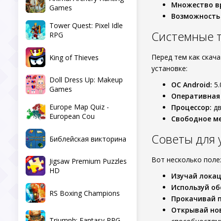
Множество в
Games
Возможность
Tower Quest: Pixel Idle
Системные 
RPG
Перед тем как скач
King of Thieves
установке:
Doll Dress Up: Makeup
ОС Android:
5.
Games
Оперативная
Europe Map Quiz -
Процессор:
дв
European Cou
Свободное ме
Советы для
Библейская викторина
Вот несколько поле
Jigsaw Premium Puzzles
HD
Изучай лока
Используй об
RS Boxing Champions
Прокачивай 
Открывай но
Triumph: Fantasy RPG