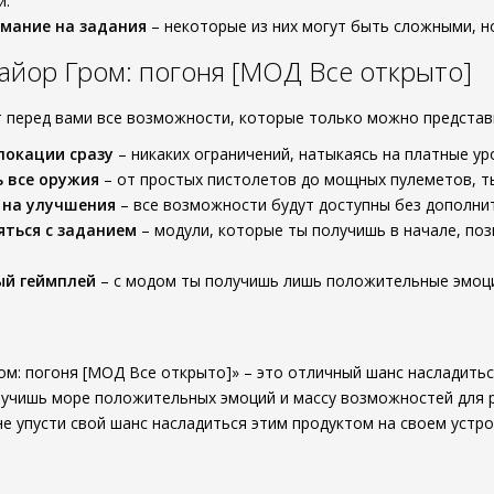
и.
мание на задания
– некоторые из них могут быть сложными, н
йор Гром: погоня [МОД Все открыто]
 перед вами все возможности, которые только можно представи
локации сразу
– никаких ограничений, натыкаясь на платные ур
 все оружия
– от простых пистолетов до мощных пулеметов, т
 на улучшения
– все возможности будут доступны без дополни
яться с заданием
– модули, которые ты получишь в начале, по
ый геймплей
– с модом ты получишь лишь положительные эмоци
ом: погоня [МОД Все открыто]» – это отличный шанс насладитьс
лучишь море положительных эмоций и массу возможностей для 
не упусти свой шанс насладиться этим продуктом на своем устро