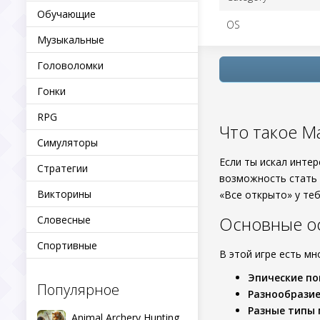
Обучающие
OS
Музыкальные
Головоломки
Гонки
RPG
Что такое М
Симуляторы
Если ты искал инте
Стратегии
возможность стать 
Викторины
«Все открыто» у теб
Основные о
Словесные
Спортивные
В этой игре есть м
Эпические по
Популярное
Разнообразие
Разные типы 
Animal Archery Hunting