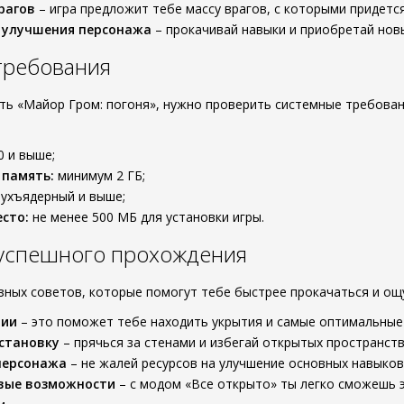
рагов
– игра предложит тебе массу врагов, с которыми придется
 улучшения персонажа
– прокачивай навыки и приобретай нов
требования
ать «Майор Гром: погоня», нужно проверить системные требован
0 и выше;
 память:
минимум 2 ГБ;
ухъядерный и выше;
сто:
не менее 500 МБ для установки игры.
 успешного прохождения
зных советов, которые помогут тебе быстрее прокачаться и ощу
ции
– это поможет тебе находить укрытия и самые оптимальные
становку
– прячься за стенами и избегай открытых пространств,
персонажа
– не жалей ресурсов на улучшение основных навыков
вые возможности
– с модом «Все открыто» ты легко сможешь 