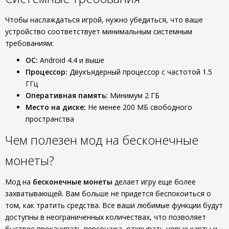
Чтобы наслаждаться игрой, нужно убедиться, что ваше
устройство соответствует минимальным системным
требованиям:
ОС:
Android 4.4 и выше
Процессор:
Двухъядерный процессор с частотой 1.5
ГГц
Оперативная память:
Минимум 2 ГБ
Место на диске:
Не менее 200 МБ свободного
пространства
Чем полезен мод на бесконечные
монеты?
Мод на
бесконечные монеты
делает игру еще более
захватывающей. Вам больше не придется беспокоиться о
том, как тратить средства. Все ваши любимые функции будут
доступны в неограниченных количествах, что позволяет
быстрее прокачивать персонажа, открывать новые карты и