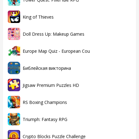
King of Thieves
Doll Dress Up: Makeup Games
Europe Map Quiz - European Cou
Библейская викторина
Jigsaw Premium Puzzles HD
RS Boxing Champions
Triumph: Fantasy RPG
Crypto Blocks Puzzle Challenge