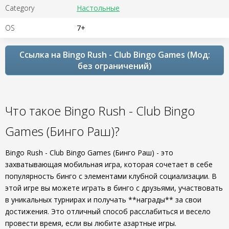
Category
Настольные
OS
7+
Ссылка на Bingo Rush - Club Bingo Games (Мод:
без ограничений)
Что такое Bingo Rush - Club Bingo
Games (Бинго Раш)?
Bingo Rush - Club Bingo Games (Бинго Раш) - это
захватывающая мобильная игра, которая сочетает в себе
популярность бинго с элементами клубной социализации. В
этой игре вы можете играть в бинго с друзьями, участвовать
в уникальных турнирах и получать **награды** за свои
достижения. Это отличный способ расслабиться и весело
провести время, если вы любите азартные игры.