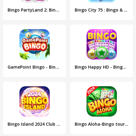
Bingo PartyLand 2: Bingo Games
Bingo City 75 : Bingo & Slots
GamePoint Bingo - Bingo games
Bingo Happy HD - Bingo Games
Bingo Island 2024 Club Bingo
Bingo Aloha-Bingo tour at home