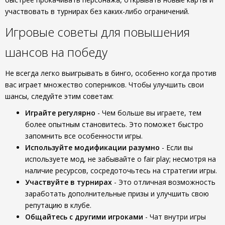
участвовать в турнирах без каких-либо ограничений.
Игровые советы для повышения
шансов на победу
Не всегда легко выигрывать в бинго, особенно когда против
вас играет множество соперников. Чтобы улучшить свои
шансы, следуйте этим советам:
Играйте регулярно
- Чем больше вы играете, тем
более опытным становитесь. Это поможет быстро
запомнить все особенности игры.
Используйте модификации разумно
- Если вы
используете мод, не забывайте о fair play; несмотря на
наличие ресурсов, сосредоточьтесь на стратегии игры.
Участвуйте в турнирах
- Это отличная возможность
заработать дополнительные призы и улучшить свою
репутацию в клубе.
Общайтесь с другими игроками
- Чат внутри игры