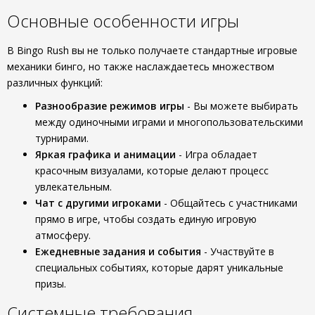
Основные особенности игры
В Bingo Rush вы не только получаете стандартные игровые
механики бинго, но также наслаждаетесь множеством
различных функций:
Разнообразие режимов игры
- Вы можете выбирать
между одиночными играми и многопользовательскими
турнирами.
Яркая графика и анимации
- Игра обладает
красочным визуалами, которые делают процесс
увлекательным.
Чат с другими игроками
- Общайтесь с участниками
прямо в игре, чтобы создать единую игровую
атмосферу.
Ежедневные задания и события
- Участвуйте в
специальных событиях, которые дарят уникальные
призы.
Системные требования