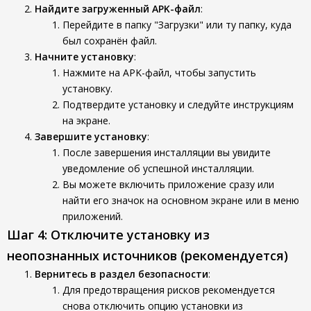
Найдите загруженный APK-файл
:
Перейдите в папку "Загрузки" или ту папку, куда
был сохранён файл.
Начните установку
:
Нажмите на APK-файл, чтобы запустить
установку.
Подтвердите установку и следуйте инструкциям
на экране.
Завершите установку
:
После завершения инсталляции вы увидите
уведомление об успешной инсталляции.
Вы можете включить приложение сразу или
найти его значок на основном экране или в меню
приложений.
Шаг 4: Отключите установку из
неопознанных источников (рекомендуется)
Вернитесь в раздел безопасности
:
Для предотвращения рисков рекомендуется
снова отключить опцию установки из