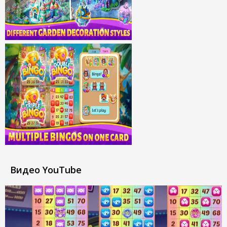
Видео YouTube