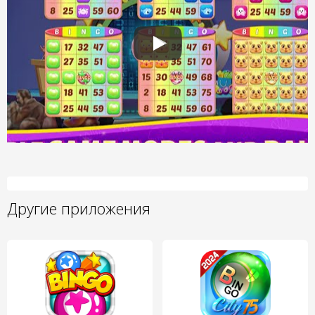
Другие приложения