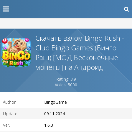
Скачать взлом Bingo Rush -
Club Bingo Games (Бинго
Раш) [МОД Бесконечные
монеты] на Андроид
Rating: 3.9
Votes: 5000
Author
BingoGame
Update
09.11.2024
Ver.
1.6.3