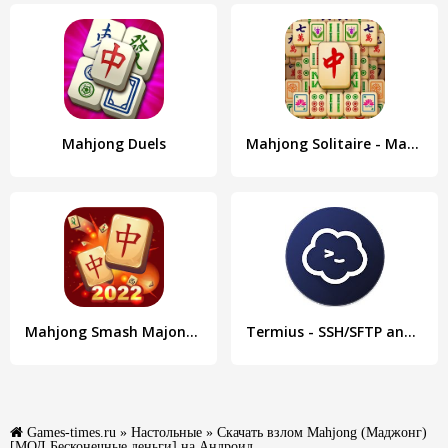
Mahjong Duels
Mahjong Solitaire - Master
Mahjong Smash Majong Solitaire
Termius - SSH/SFTP and Telnet client
Games-times.ru
»
Настольные
» Скачать взлом Mahjong (Маджонг)
[МОД Бесконечные деньги] на Андроид