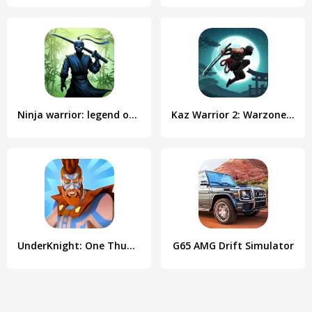
Ninja warrior: legend of adven
Kaz Warrior 2: Warzone & RPG
UnderKnight: One Thumb Warrior
G65 AMG Drift Simulator