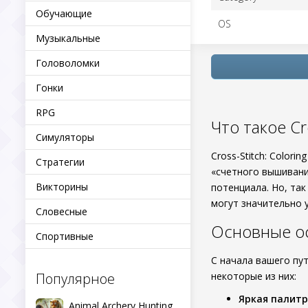
Обучающие
OS
Музыкальные
Головоломки
Гонки
RPG
Что такое Cr
Симуляторы
Cross-Stitch: Color
Стратегии
«счетного вышивания
Викторины
потенциала. Но, та
могут значительно 
Словесные
Основные о
Спортивные
С начала вашего пут
Популярное
некоторые из них:
Яркая палитр
Animal Archery Hunting