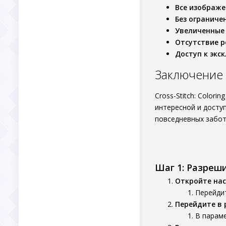
Все изображе
Без ограниче
Увеличенные 
Отсутствие 
Доступ к эк
Заключение
Cross-Stitch: Colori
интересной и досту
повседневных забот
Шаг 1: Разреш
Откройте нас
Перейдит
Перейдите в 
В параме