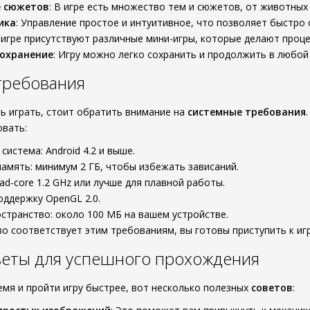
е сюжетов
: В игре есть множество тем и сюжетов, от животных
ика
: Управление простое и интуитивное, что позволяет быстро
В игре присутствуют различные мини-игры, которые делают проц
сохранение
: Игру можно легко сохранить и продолжить в любой
требования
ть играть, стоит обратить внимание на
системные требования
вать:
система: Android 4.2 и выше.
амять: минимум 2 ГБ, чтобы избежать зависаний.
ad-core 1.2 GHz или лучше для плавной работы.
оддержку OpenGL 2.0.
странство: около 100 МБ на вашем устройстве.
во соответствует этим требованиям, вы готовы приступить к игр
веты для успешного прохождения
емя и пройти игру быстрее, вот несколько полезных
советов
: