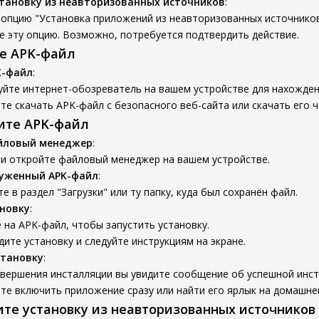
тановку из неавторизованных источников
:
опцию "Установка приложений из неавторизованных источников
е эту опцию. Возможно, потребуется подтвердить действие.
те APK-файл
K-файл
:
уйте интернет-обозреватель на вашем устройстве для нахожден
е скачать APK-файл с безопасного веб-сайта или скачать его ч
вите APK-файл
йловый менеджер
:
 и откройте файловый менеджер на вашем устройстве.
руженный APK-файл
:
е в раздел "Загрузки" или ту папку, куда был сохранён файл.
новку
:
на APK-файл, чтобы запустить установку.
ите установку и следуйте инструкциям на экране.
становку
:
авершения инсталляции вы увидите сообщение об успешной инст
е включить приложение сразу или найти его ярлык на домашне
ите установку из неавторизованных источников