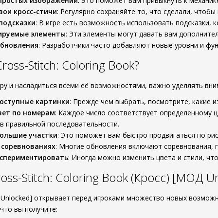
 простых изображений
: Это поможет вам привыкнуть к механик
вои кросс-стичи
: Регулярно сохраняйте то, что сделали, чтобы
подсказки
: В игре есть возможность использовать подсказки, 
ируемые элементы
: Эти элементы могут давать вам дополните
обновления
: Разработчики часто добавляют новые уровни и фун
ross-Stitch: Coloring Book?
ру и насладиться всеми её возможностями, важно уделлять вни
оступные картинки
: Прежде чем выбрать, посмотрите, какие 
вет по номерам
: Каждое число соответствует определенному ц
в правильной последовательности.
большие участки
: Это поможет вам быстро продвигаться по рис
 соревнованиях
: Многие обновления включают соревнования, 
кспериментировать
: Иногда можно изменить цвета и стили, чт
ss-Stitch: Coloring Book (Кросс) [МОД U
nlocked] открывает перед игроками множество новых возможн
что вы получите: