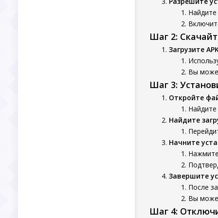
Разрешите ус
Найдите 
Включит
Шаг 2: Скачай
Загрузите AP
Использ
Вы может
Шаг 3: Устано
Откройте фа
Найдите
Найдите заг
Перейдит
Начните уста
Нажмите 
Подтверд
Завершите у
После з
Вы может
Шаг 4: Отключ