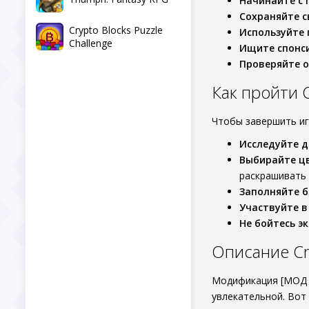
Начинайте с
Сохраняйте с
Crypto Blocks Puzzle
Используйте 
Challenge
Ищите спонс
Проверяйте 
Как пройти C
Чтобы завершить иг
Исследуйте д
Выбирайте ц
раскрашивать 
Заполняйте 
Участвуйте в
Не бойтесь э
Описание Cro
Модификация [МОД U
увлекательной. Вот 