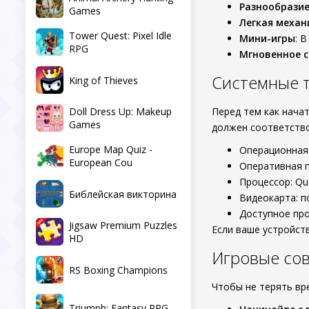
Разнообрази
Games
Легкая механ
Tower Quest: Pixel Idle
Мини-игры
: 
RPG
Мгновенное 
Системные 
King of Thieves
Doll Dress Up: Makeup
Перед тем как нача
Games
должен соответство
Europe Map Quiz -
Операционная 
European Cou
Оперативная п
Процессор: Qu
Библейская викторина
Видеокарта: п
Доступное про
Jigsaw Premium Puzzles
Если ваше устройст
HD
Игровые со
RS Boxing Champions
Чтобы не терять вр
Triumph: Fantasy RPG