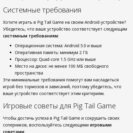
Системные требования
Хотите играть в Pig Tail Game на своем Android-устройстве?
Убедитесь, что ваше устройство соответствует следующим
системным требованиям
:
Операционная система: Android 5.0 и выше
Оперативная память: минимум 2 ГБ
Процессор: Quad-core 1.5 GHz или выше
Место на диске: не менее 100 МБ свободного
пространства
Эти минимальные требования помогут вам насладиться
игрой без тормозов и зависаний, поэтому убедитесь, что
ваше устройство соответствует этим критериям.
Игровые советы для Pig Tail Game
Чтобы достичь успеха в Pig Tail Game и сокрушить своих
соперников, воспользуйтесь следующими
игровыми
советами
: