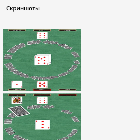
Скриншоты