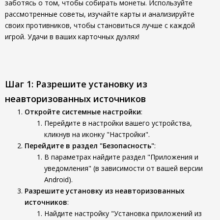
заботясь о том, чтобы собирать монеты. Используйте
рассмотренные советы, изучайте карты и анализируйте
своих противников, чтобы становиться лучше с каждой
игрой. Удачи в ваших карточных дуэлях!
Шаг 1: Разрешите установку из
неавторизованных источников
Откройте системные настройки
:
Перейдите в настройки вашего устройства,
кликнув на иконку "Настройки".
Перейдите в раздел "Безопасность"
:
В параметрах найдите раздел "Приложения и
уведомления" (в зависимости от вашей версии
Android).
Разрешите установку из неавторизованных
источников
:
Найдите настройку "Установка приложений из