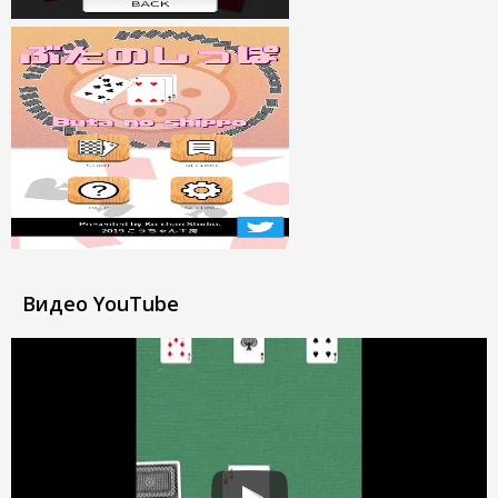
Видео YouTube