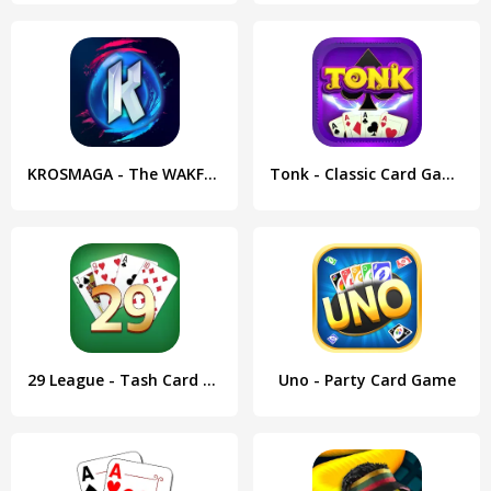
KROSMAGA - The WAKFU Card Game
Tonk - Classic Card Game
29 League - Tash Card Game
Uno - Party Card Game