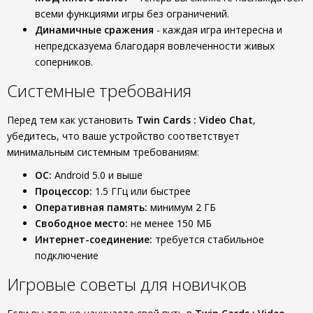
всеми функциями игры без ограничений.
Динамичные сражения
- каждая игра интересна и
непредсказуема благодаря вовлеченности живых
соперников.
Системные требования
Перед тем как установить
Twin Cards : Video Chat
,
убедитесь, что ваше устройство соответствует
минимальным системным требованиям:
ОС:
Android 5.0 и выше
Процессор:
1.5 ГГц или быстрее
Оперативная память:
минимум 2 ГБ
Свободное место:
не менее 150 МБ
Интернет-соединение:
требуется стабильное
подключение
Игровые советы для новичков