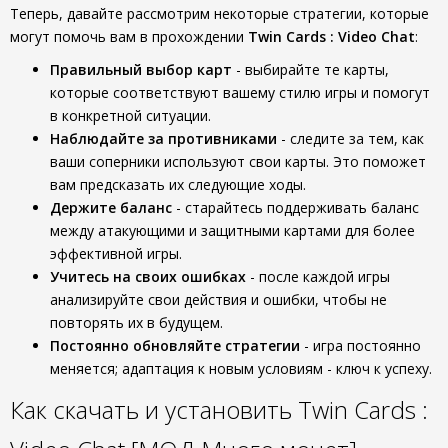
Теперь, давайте рассмотрим некоторые стратегии, которые
могут помочь вам в прохождении
Twin Cards : Video Chat
:
Правильный выбор карт
- выбирайте те карты,
которые соответствуют вашему стилю игры и помогут
в конкретной ситуации.
Наблюдайте за противниками
- следите за тем, как
ваши соперники используют свои карты. Это поможет
вам предсказать их следующие ходы.
Держите баланс
- старайтесь поддерживать баланс
между атакующими и защитными картами для более
эффективной игры.
Учитесь на своих ошибках
- после каждой игры
анализируйте свои действия и ошибки, чтобы не
повторять их в будущем.
Постоянно обновляйте стратегии
- игра постоянно
меняется; адаптация к новым условиям - ключ к успеху.
Как скачать и установить Twin Cards :