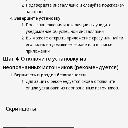
Подтвердите инсталляцию и следуйте подсказкам
на экране.
Завершите установку
:
После завершения инсталляции вы увидите
уведомление об успешной инсталляции.
Вы можете открыть приложение сразу или найти
его ярлык на домашнем экране или в списке
приложений.
Шаг 4: Отключите установку из
неопознанных источников (рекомендуется)
Вернитесь в раздел безопасности
:
Для защиты рекомендуется снова отключить
опцию установки из неопознанных источников.
Скриншоты