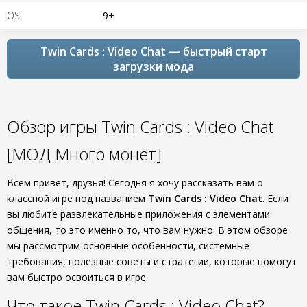
OS
9+
Twin Cards : Video Chat — быстрый старт
загрузки мода
Обзор игры Twin Cards : Video Chat
[МОД Много монет]
Всем привет, друзья! Сегодня я хочу рассказать вам о
классной игре под названием
Twin Cards : Video Chat
. Если
вы любите развлекательные приложения с элементами
общения, то это именно то, что вам нужно. В этом обзоре
мы рассмотрим основные особенности, системные
требования, полезные советы и стратегии, которые помогут
вам быстро освоиться в игре.
Что такое Twin Cards : Video Chat?