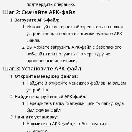
подтвердить операцию.
Шаг 2: Скачайте APK-файл
Загрузите APK-файл
:
Используйте интернет-обозреватель на вашем
устройстве для поиска и загрузки нужного APK-
файла.
Вы можете загрузить APK-файл с безопасного
веб-сайта или получить его через другие
проверенные источники.
Шаг 3: Установите APK-файл
Откройте менеджер файлов
:
Найдите и откройте менеджер файлов на вашем
устройстве.
Найдите загруженный APK-файл
:
Перейдите в папку "Загрузки" или ту папку, куда
был скачан файл.
Начните установку
:
Нажмите на APK-файл, чтобы запустить
установку.