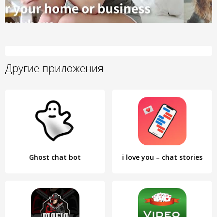
Другие приложения
Ghost chat bot
i love you – chat stories