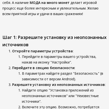
себя. А наличие
МОДА на много монет
делает игровой
процесс еще более интересным и увлекательным. Желаю
всем приятной игры и удачи в ваших сражениях!
Шаг 1: Разрешите установку из неопознанных
источников
Откройте параметры устройства
:
Перейдите в параметры вашего устройства,
нажав на иконку "Настройки".
Перейдите в секцию безопасности
:
В параметрах найдите раздел "Безопасность" (в
зависимости от версии Android).
Разрешите установку из неопознанных источников
:
Найдите опцию "Установка приложений из
неопознанных источников" или "Неизвестные
источники".
Включите эту опцию. Возможно, потребуется