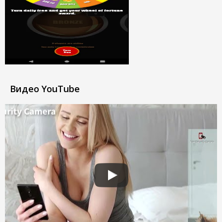
Видео YouTube