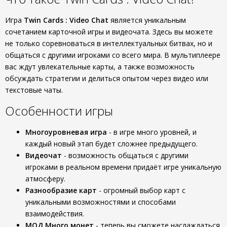
Игра
Twin Cards : Video Chat
является уникальным
сочетанием карточной игры и видеочата. Здесь вы можете
не только соревноваться в интеллектуальных битвах, но и
общаться с другими игроками со всего мира. В мультиплеере
вас ждут увлекательные карты, а также возможность
обсуждать стратегии и делиться опытом через видео или
текстовые чаты.
Особенности игры
Многоуровневая игра
- в игре много уровней, и
каждый новый этап будет сложнее предыдущего.
Видеочат
- возможность общаться с другими
игроками в реальном времени придаёт игре уникальную
атмосферу.
Разнообразие карт
- огромный выбор карт с
уникальными возможностями и способами
взаимодействия.
МОД Много монет
- теперь вы сможете наслаждаться