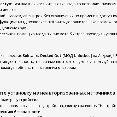
оступ:
Вся платная часть игры открыта, что позволяет зачисл
и доната.
ний:
Наслаждайся игрой без ограничений по времени и доступно
функции:
МОД позволяет включить дополнительные возможности
дыдущему ходу.
рессия:
С помощью Мода вы сможете быстрее проходить уровни
ех прелестях
Solitaire: Decked Out [МОД Unlocked]
на Андроид! 
ную деятельность, то это именно то, что нужно. Используй наш
 помогут тебе стать настоящим мастером!
ите установку из неавторизованных источников
раметры устройства
:
е в параметры вашего устройства, кликнув на иконку "Настройк
секцию безопасности
: