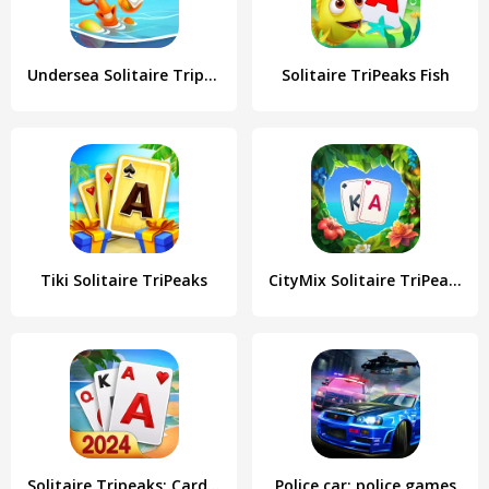
Undersea Solitaire Tripeaks
Solitaire TriPeaks Fish
Tiki Solitaire TriPeaks
CityMix Solitaire TriPeaks
Solitaire Tripeaks: Card Games
Police car: police games