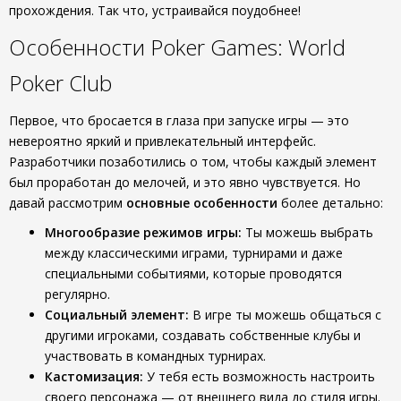
прохождения. Так что, устраивайся поудобнее!
Особенности Poker Games: World
Poker Club
Первое, что бросается в глаза при запуске игры — это
невероятно яркий и привлекательный интерфейс.
Разработчики позаботились о том, чтобы каждый элемент
был проработан до мелочей, и это явно чувствуется. Но
давай рассмотрим
основные особенности
более детально:
Многообразие режимов игры:
Ты можешь выбрать
между классическими играми, турнирами и даже
специальными событиями, которые проводятся
регулярно.
Социальный элемент:
В игре ты можешь общаться с
другими игроками, создавать собственные клубы и
участвовать в командных турнирах.
Кастомизация:
У тебя есть возможность настроить
своего персонажа — от внешнего вида до стиля игры.