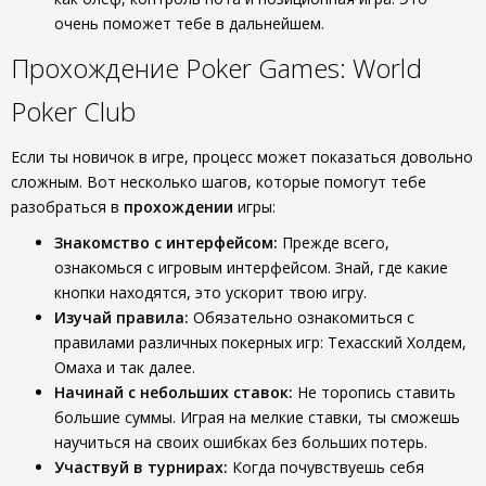
очень поможет тебе в дальнейшем.
Прохождение Poker Games: World
Poker Club
Если ты новичок в игре, процесс может показаться довольно
сложным. Вот несколько шагов, которые помогут тебе
разобраться в
прохождении
игры:
Знакомство с интерфейсом:
Прежде всего,
ознакомься с игровым интерфейсом. Знай, где какие
кнопки находятся, это ускорит твою игру.
Изучай правила:
Обязательно ознакомиться с
правилами различных покерных игр: Техасский Холдем,
Омаха и так далее.
Начинай с небольших ставок:
Не торопись ставить
большие суммы. Играя на мелкие ставки, ты сможешь
научиться на своих ошибках без больших потерь.
Участвуй в турнирах:
Когда почувствуешь себя