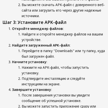
Вы можете скачать APK-файл с доверенного веб-
сайта или загрузить его через другие надежные
источники.
Шаг 3: Установите APK-файл
Откройте менеджер файлов
:
Найдите и откройте менеджер файлов на вашем
устройстве.
Найдите загруженный APK-файл
:
Перейдите в папку "Downloads" или ту папку, куда
был загружен файл.
Начните установку
:
Нажмите на APK-файл, чтобы запустить
установку.
Подтвердите инсталляцию и следуйте
инструкциям на экране.
Завершите установку
:
После завершения установки вы увидите
сообщение об успешной установке.
Вы можете запустить приложение сразу или