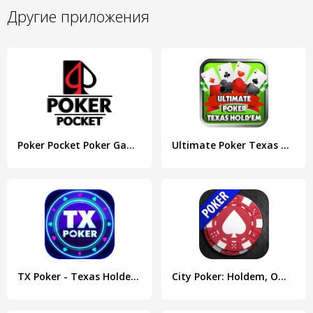
Другие приложения
Poker Pocket Poker Games
Ultimate Poker Texas Holdem
TX Poker - Texas Holdem Poker
City Poker: Holdem, Omaha