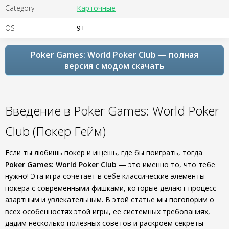
Category
Карточные
OS
9+
Poker Games: World Poker Club — полная
версия с модом скачать
Введение в Poker Games: World Poker
Club (Покер Гейм)
Если ты любишь покер и ищешь, где бы поиграть, тогда
Poker Games: World Poker Club
— это именно то, что тебе
нужно! Эта игра сочетает в себе классические элементы
покера с современными фишками, которые делают процесс
азартным и увлекательным. В этой статье мы поговорим о
всех особенностях этой игры, ее системных требованиях,
дадим несколько полезных советов и раскроем секреты