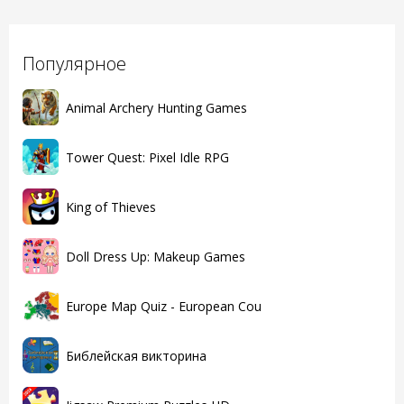
Популярное
Animal Archery Hunting Games
Tower Quest: Pixel Idle RPG
King of Thieves
Doll Dress Up: Makeup Games
Europe Map Quiz - European Cou
Библейская викторина