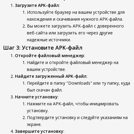
Загрузите APK-файл
:
Используйте браузер на вашем устройстве для
нахождения и скачивания нужного APK-файла.
Вы можете загрузить APK-файл с доверенного
веб-сайта или загрузить его через другие
надежные источники.
Шаг 3: Установите APK-файл
Откройте файловый менеджер
:
Найдите и откройте файловый менеджер на
вашем устройстве.
Найдите загруженный APK-файл
:
Перейдите в папку "Downloads" или ту папку, куда
был скачан файл.
Начните установку
:
Нажмите на APK-файл, чтобы инициировать
установку.
Подтвердите установку и следуйте указаниям на
экране.
Завершите установку
: