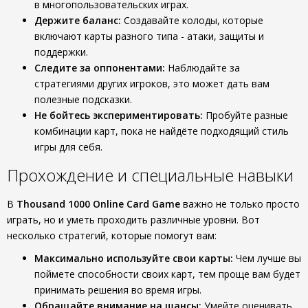
в многопользовательских играх.
Держите баланс:
Создавайте колоды, которые
включают карты разного типа - атаки, защиты и
поддержки.
Следите за оппонентами:
Наблюдайте за
стратегиями других игроков, это может дать вам
полезные подсказки.
Не бойтесь экспериментировать:
Пробуйте разные
комбинации карт, пока не найдёте подходящий стиль
игры для себя.
Прохождение и специальные навыки
В
Thousand 1000 Online Card Game
важно не только просто
играть, но и уметь проходить различные уровни. Вот
несколько стратегий, которые помогут вам:
Максимально используйте свои карты:
Чем лучше вы
поймете способности своих карт, тем проще вам будет
принимать решения во время игры.
Обращайте внимание на шансы:
Умейте оценивать