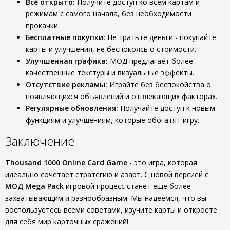
Всё открыто:
Получите доступ ко всем картам и
режимам с самого начала, без необходимости
прокачки.
Бесплатные покупки:
Не тратьте деньги - покупайте
карты и улучшения, не беспокоясь о стоимости.
Улучшенная графика:
МОД предлагает более
качественные текстуры и визуальные эффекты.
Отсутствие рекламы:
Играйте без беспокойства о
появляющихся объявлений и отвлекающих факторах.
Регулярные обновления:
Получайте доступ к новым
функциям и улучшениям, которые обогатят игру.
Заключение
Thousand 1000 Online Card Game
- это игра, которая
идеально сочетает стратегию и азарт. С новой версией с
МОД Mega Pack
игровой процесс станет еще более
захватывающим и разнообразным. Мы надеемся, что вы
воспользуетесь всеми советами, изучите карты и откроете
для себя мир карточных сражений!