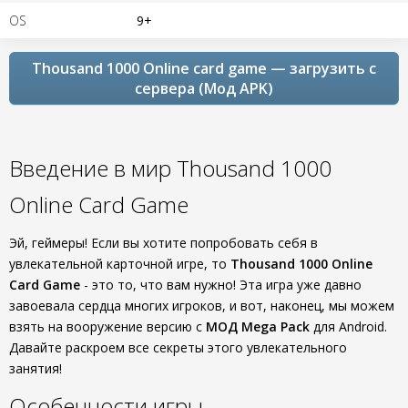
OS
9+
Thousand 1000 Online card game — загрузить с
сервера (Мод APK)
Введение в мир Thousand 1000
Online Card Game
Эй, геймеры! Если вы хотите попробовать себя в
увлекательной карточной игре, то
Thousand 1000 Online
Card Game
- это то, что вам нужно! Эта игра уже давно
завоевала сердца многих игроков, и вот, наконец, мы можем
взять на вооружение версию с
МОД Mega Pack
для Android.
Давайте раскроем все секреты этого увлекательного
занятия!
Особенности игры