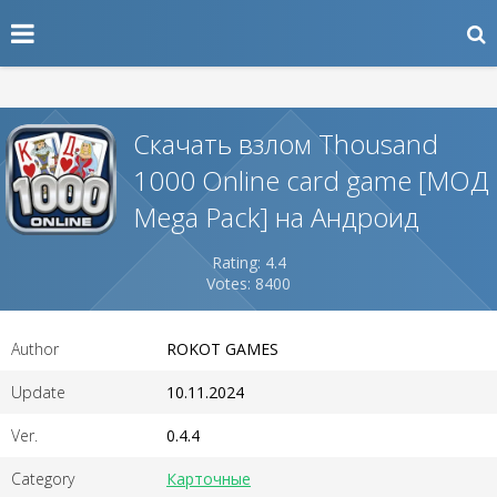
Скачать взлом Thousand
1000 Online card game [МОД
Mega Pack] на Андроид
Rating: 4.4
Votes: 8400
Author
ROKOT GAMES
Update
10.11.2024
Ver.
0.4.4
Category
Карточные