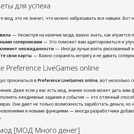
еты для успеха
те мод, это не значит, что можно забрасывать все навыки. Вот 
авила
— Несмотря на наличие мода, важно знать, как играется 
зными соперниками
— Это поможет вам адаптироваться и улуч
 элемент неожиданности
— Иногда лучше взять рискованный хо
те свои карты
— Важно сохранять интригу и не давать соперн
 Preference LiveGames online
тро прокачаться в
Preference LiveGames online
, вот несколько 
чения. Даже если у вас есть мод, знание основ может дать вам 
полнять ежедневные задания и события — это отличный спосо
нирах. Они дают не только возможность заработать деньги, но 
новлениями и новыми функциями — иногда разработчики добав
.
 мод [МОД Много денег]