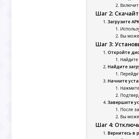
Включит
Шаг 2: Скачай
Загрузите AP
Использу
Вы может
Шаг 3: Устано
Откройте ди
Найдите 
Найдите заг
Перейдит
Начните уста
Нажмите
Подтверд
Завершите у
После за
Вы может
Шаг 4: Отключ
Вернитесь в 