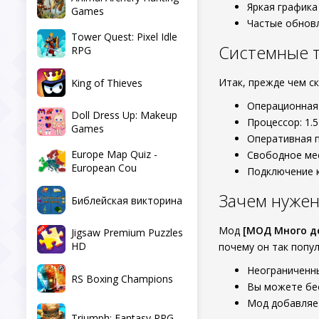
Яркая графика
Games
Частые обновл
Tower Quest: Pixel Idle
Системные 
RPG
Итак, прежде чем с
King of Thieves
Операционная 
Doll Dress Up: Makeup
Процессор: 1.5
Games
Оперативная п
Europe Map Quiz -
Свободное мес
European Cou
Подключение к
Зачем нужен
Библейская викторина
Мод
[МОД Много д
Jigsaw Premium Puzzles
HD
почему он так попул
Неограниченны
RS Boxing Champions
Вы можете бес
Мод добавляет
Triumph: Fantasy RPG