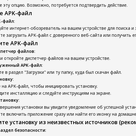
е эту опцию. Возможно, потребуется подтвердить действие.
те APK-файл
K-файл
:
йте интернет-обозреватель на вашем устройстве для поиска и 
е загрузить APK-файл с доверенного веб-сайта или получить ег
вите APK-файл
спетчер файлов
:
и откройте диспетчер файлов на вашем устройстве.
руженный APK-файл
:
е в раздел "Загрузки" или ту папку, куда был скачан файл.
новку
:
 на APK-файл, чтобы инициировать установку.
ите инсталляцию и следуйте инструкциям на экране.
становку
:
вершения установки вы увидите уведомление об успешной устан
е включить приложение сразу или найти его иконку на домашне
ите установку из неизвестных источников (реко
раздел безопасности
: