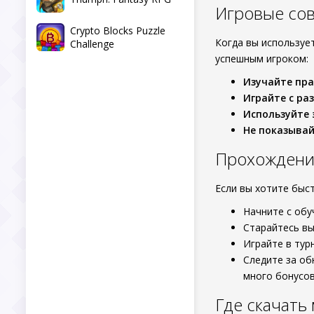
Игровые сов
Crypto Blocks Puzzle
Когда вы используе
Challenge
успешным игроком:
Изучайте пр
Играйте с ра
Используйте
Не показывай
Прохождение
Если вы хотите быс
Начните с обу
Старайтесь вы
Играйте в тур
Следите за об
много бонусов
Где скачать