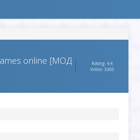
Games online [МОД
Rating: 4.4
Votes: 3300