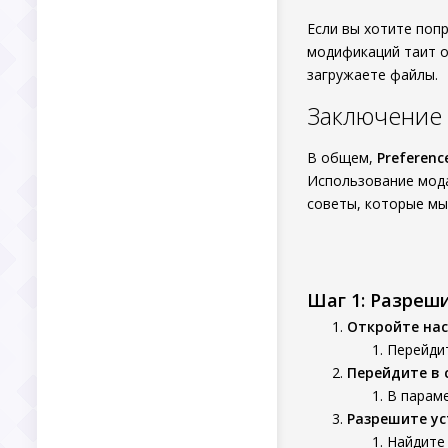
Если вы хотите поп
модификаций таит о
загружаете файлы.
Заключение
В общем,
Preferenc
Использование мо
советы, которые мы 
Шаг 1: Разреш
Откройте нас
Перейдит
Перейдите в 
В параме
Разрешите ус
Найдите 