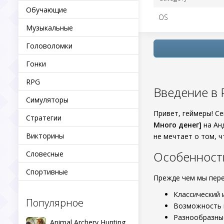
Обучающие
OS
Музыкальные
Головоломки
Гонки
RPG
Введение в P
Симуляторы
Привет, геймеры! С
Стратегии
Много денег]
на Анд
Викторины
не мечтает о том, 
Особенности
Словесные
Спортивные
Прежде чем мы пере
Классический 
Популярное
Возможность и
Разнообразные
Animal Archery Hunting