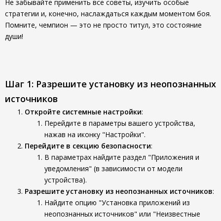
Не забывайте применить все советы, изучить особые
стратегии и, конечно, наслаждаться каждым моментом боя.
Помните, чемпион — это не просто титул, это состояние
души!
Шаг 1: Разрешите установку из неопознанных
источников
Откройте системные настройки
:
Перейдите в параметры вашего устройства,
нажав на иконку "Настройки".
Перейдите в секцию безопасности
:
В параметрах найдите раздел "Приложения и
уведомления" (в зависимости от модели
устройства).
Разрешите установку из неопознанных источников
:
Найдите опцию "Установка приложений из
неопознанных источников" или "Неизвестные