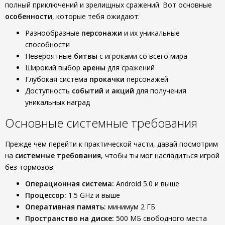
полный приключений и зрелищных сражений. Вот основные
особенности
, которые тебя ожидают:
Разнообразные
персонажи
и их уникальные
способности
Невероятные
битвы
с игроками со всего мира
Широкий выбор
арены
для сражений
Глубокая система
прокачки
персонажей
Доступность
событий
и
акций
для получения
уникальных наград
Основные системные требования
Прежде чем перейти к практической части, давай посмотрим
на
системные требования
, чтобы ты мог насладиться игрой
без тормозов:
Операционная система:
Android 5.0 и выше
Процессор:
1.5 GHz и выше
Оперативная память:
минимум 2 ГБ
Пространство на диске:
500 МБ свободного места