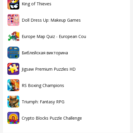
King of Thieves
Doll Dress Up: Makeup Games
Europe Map Quiz - European Cou
Библейская викторина
Jigsaw Premium Puzzles HD
RS Boxing Champions
Triumph: Fantasy RPG
Crypto Blocks Puzzle Challenge