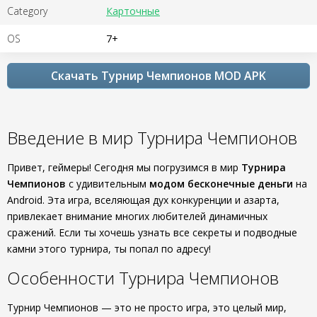
Category
Карточные
OS
7+
Скачать Турнир Чемпионов MOD APK
Введение в мир Турнира Чемпионов
Привет, геймеры! Сегодня мы погрузимся в мир
Турнира
Чемпионов
с удивительным
модом бесконечные деньги
на
Android. Эта игра, вселяющая дух конкуренции и азарта,
привлекает внимание многих любителей динамичных
сражений. Если ты хочешь узнать все секреты и подводные
камни этого турнира, ты попал по адресу!
Особенности Турнира Чемпионов
Турнир Чемпионов — это не просто игра, это целый мир,