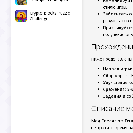
Комбинируйт
стилю игры.
Crypto Blocks Puzzle
Заботьтесь о 
Challenge
результатов в
Практикуйтес
получения опы
Прохождени
Ниже представлены
Начало игры:
Сбор карты:
Н
Улучшение к
Сражения:
Уча
Задания и со
Описание м
Мод
Спеллс оф Ген
не тратить время на