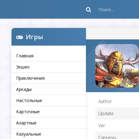
Игры
Главная
Экшен
Приключения
Аркады
Настольные
Author
Карточные
Update
Азартные
Ver.
Казуальные
Category