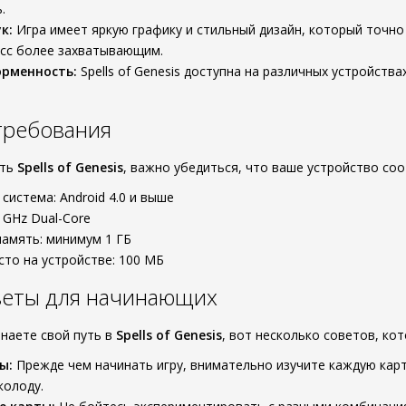
.
к:
Игра имеет яркую графику и стильный дизайн, который точно
есс более захватывающим.
орменность:
Spells of Genesis доступна на различных устройства
требования
ать
Spells of Genesis
, важно убедиться, что ваше устройство с
система: Android 4.0 и выше
 GHz Dual-Core
амять: минимум 1 ГБ
то на устройстве: 100 МБ
веты для начинающих
инаете свой путь в
Spells of Genesis
, вот несколько советов, ко
ы:
Прежде чем начинать игру, внимательно изучите каждую карт
колоду.