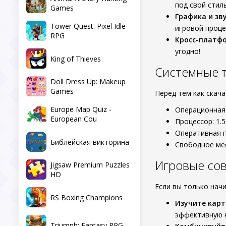
под свой стиль
Games
Графика и зву
Tower Quest: Pixel Idle
игровой проц
RPG
Кросс-платф
угодно!
King of Thieves
Системные 
Doll Dress Up: Makeup
Games
Перед тем как скач
Europe Map Quiz -
Операционная 
European Cou
Процессор: 1.5
Оперативная п
Библейская викторина
Свободное мес
Игровые со
Jigsaw Premium Puzzles
HD
Если вы только нач
RS Boxing Champions
Изучите карт
эффективную 
Triumph: Fantasy RPG