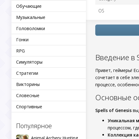
Обучающие
OS
Музыкальные
Головоломки
Гонки
RPG
Введение в S
Симуляторы
Привет, геймеры! Е
Стратегии
сочетает в себе эле
Викторины
процессе, особеннос
Основные о
Словесные
Спортивные
Spells of Genesis
выд
Уникальная м
Популярное
процессом, гд
Коллекция ка
Animal Archery Hunting