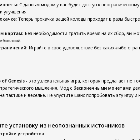
монеты:
С данным модом у вас будет доступ к неограниченному
и улучшения.
окачке:
Теперь прокачка вашей колоды проходит в разы быстре
ем картам:
Без необходимости тратить время на их сбор, вы мо
мбинаций.
граничений:
Играйте в свое удовольствие без каких-либо огра
s of Genesis
- это увлекательная игра, которая предлагает не т
тратегического мышления. Мод с
бесконечными монетами
дел
а тактике и веселье. Не упустите шанс попробовать эту игру и 
ите установку из неопознанных источников
тройки устройства
: