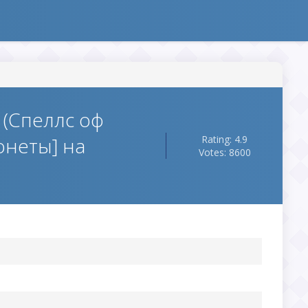
s (Спеллс оф
онеты] на
Rating: 4.9
Votes: 8600