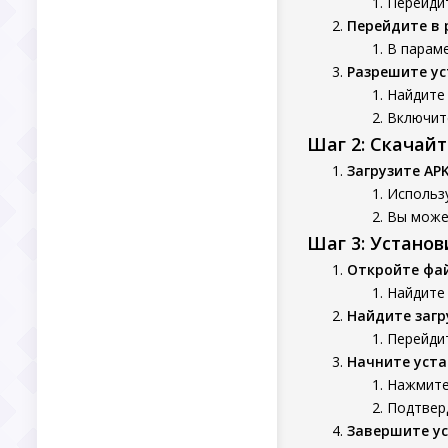
Перейдит
Перейдите в 
В параме
Разрешите ус
Найдите 
Включите
Шаг 2: Скачай
Загрузите AP
Использу
Вы может
Шаг 3: Устано
Откройте фа
Найдите
Найдите заг
Перейдит
Начните уста
Нажмите 
Подтверд
Завершите у