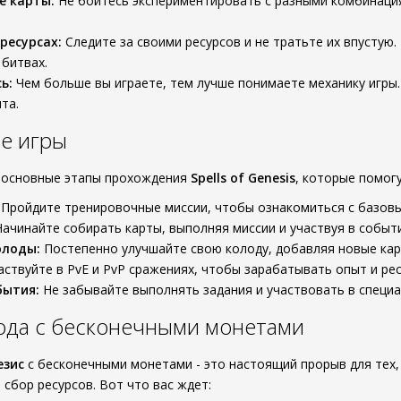
е карты:
Не бойтесь экспериментировать с разными комбинация
ресурсах:
Следите за своими ресурсов и не тратьте их впустую.
 битвах.
ь:
Чем больше вы играете, тем лучше понимаете механику игры.
та.
е игры
 основные этапы прохождения
Spells of Genesis
, которые помог
Пройдите тренировочные миссии, чтобы ознакомиться с базов
ачинайте собирать карты, выполняя миссии и участвуя в событи
олоды:
Постепенно улучшайте свою колоду, добавляя новые кар
ствуйте в PvE и PvP сражениях, чтобы зарабатывать опыт и рес
бытия:
Не забывайте выполнять задания и участвовать в специа
ода с бесконечными монетами
езис
с бесконечными монетами - это настоящий прорыв для тех,
 сбор ресурсов. Вот что вас ждет: