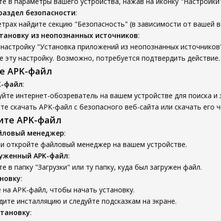
е в параметры вашего устройства, нажав на иконку "Настройки"
раздел безопасности
:
трах найдите секцию "Безопасность" (в зависимости от вашей ве
тановку из неопознанных источников
:
настройку "Установка приложений из неопознанных источников"
 эту настройку. Возможно, потребуется подтвердить действие.
те APK-файл
K-файл
:
йте интернет-обозреватель на вашем устройстве для поиска и 
е скачать APK-файл с безопасного веб-сайта или скачать его ч
вите APK-файл
йловый менеджер
:
 и откройте файловый менеджер на вашем устройстве.
руженный APK-файл
:
е в папку "Загрузки" или ту папку, куда был загружен файл.
новку
:
на APK-файл, чтобы начать установку.
ите инсталляцию и следуйте подсказкам на экране.
становку
: