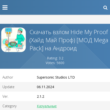
Скачать взлом Hide My Proof
(Хайд Май Проф) [МОД Mega
Pack] на Андроид
Rating: 3.2
Votes: 5600
Author
Supersonic Studios LTD
Update
06.11.2024
Ver.
2.1.2
Category
Казуальные