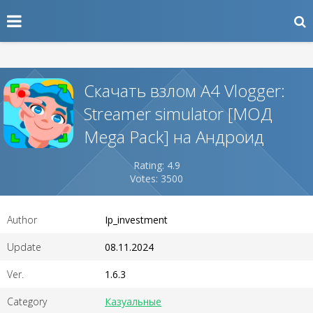
Скачать взлом A4 Vlogger:
Streamer simulator [МОД
Mega Pack] на Андроид
Rating: 4.9
Votes: 3500
Author
Ip_investment
Update
08.11.2024
Ver.
1.6.3
Category
Казуальные