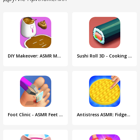
DIY Makeover: ASMR Mask 3D
Sushi Roll 3D - Cooking ASMR
Foot Clinic - ASMR Feet Care
Antistress ASMR: Fidget Toys