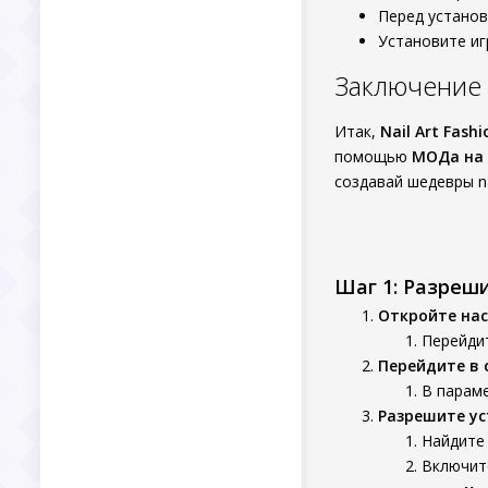
Перед установ
Установите иг
Заключение
Итак,
Nail Art Fash
помощью
МОДа на 
создавай шедевры na
Шаг 1: Разреш
Откройте нас
Перейдит
Перейдите в 
В параме
Разрешите ус
Найдите 
Включит