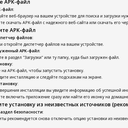
те APK-файл
K-файл
:
йте веб-браузер на вашем устройстве для поиска и загрузки ну
е скачать APK-файл с надежного веб-сайта или скачать его чер
вите APK-файл
спетчер файлов
:
и откройте диспетчер файлов на вашем устройстве.
руженный APK-файл
:
е в раздел "Загрузки" или ту папку, куда был загружен файл.
новку
:
на APK-файл, чтобы запустить установку.
ите инсталляцию и следуйте подсказкам на экране.
становку
:
авершения инсталляции вы увидите информацию об успешной ин
е включить приложение сразу или найти его иконку на домашне
ите установку из неизвестных источников (реко
раздел безопасности
:
иты рекомендуется снова отключить опцию установки из неизве