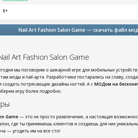
8+
Nail Art Fashion Salon Game — скачать файл мо
ail Art Fashion Salon Game
егодня мы поговорим о шикарной игре для мобильных устройст
там моды и nail-арта. Разработчики постарались на славу, созд
и создать потрясающие дизайны ногтей. А с
МОДом на бесконе
зберем игру более подробно.
гры
lon Game
— это не просто развлечение, а настоящая возможность
алон, где ты принимаешь клиентов и создаешь для них уникальн
ача — угодить им на все сто!