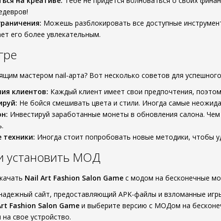
ься на креативе:
Тебе не придется волноваться о своих финанс
едевров!
граничения:
Можешь разблокировать все доступные инструмент
ает его более увлекательным.
гре
ящим мастером nail-арта? Вот несколько советов для успешно
ия клиентов:
Каждый клиент имеет свои предпочтения, поэтому
ируй:
Не бойся смешивать цвета и стили. Иногда самые неожид
н:
Инвестируй заработанные монеты в обновления салона. Чем
.
 техники:
Иногда стоит попробовать новые методики, чтобы уд
 и установить МОД
скачать
Nail Art Fashion Salon Game
с модом на бесконечные мо
надежный сайт, предоставляющий APK-файлы и взломанные игр
Art Fashion Salon Game
и выберите версию с МОДом на бесконе
 на свое устройство.