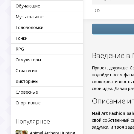
Обучающие
OS
Музыкальные
Головоломки
Гонки
RPG
Введение в N
Симуляторы
Привет, дружище! С
Стратегии
подойдет всем фана
Викторины
свою креативность 
свои идеи. Давай ра
Словесные
Описание и
Спортивные
Nail Art Fashion Sa
Популярное
свой собственный с
задумки, и твоя зад
Animal Archery Hunting