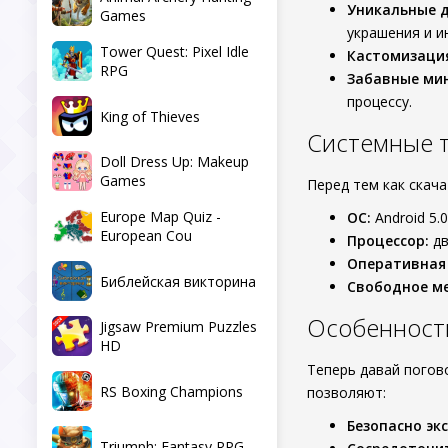
Уникальные 
Games
украшения и и
Tower Quest: Pixel Idle
Кастомизация
RPG
Забавные мин
процессу.
King of Thieves
Системные 
Doll Dress Up: Makeup
Games
Перед тем как скач
Europe Map Quiz -
ОС:
Android 5.
European Cou
Процессор:
дв
Оперативная
Библейская викторина
Свободное ме
Особенност
Jigsaw Premium Puzzles
HD
Теперь давай пого
RS Boxing Champions
позволяют:
Безопасно эк
Triumph: Fantasy RPG