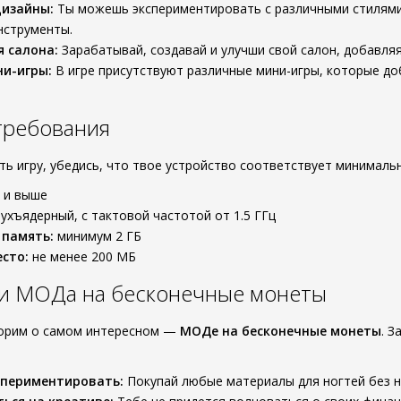
дизайны:
Ты можешь экспериментировать с различными стилями 
нструменты.
 салона:
Зарабатывай, создавай и улучши свой салон, добавляя
и-игры:
В игре присутствуют различные мини-игры, которые до
требования
ать игру, убедись, что твое устройство соответствует минимал
0 и выше
ухъядерный, с тактовой частотой от 1.5 ГГц
 память:
минимум 2 ГБ
сто:
не менее 200 МБ
и МОДа на бесконечные монеты
ворим о самом интересном —
МОДе на бесконечные монеты
. 
спериментировать:
Покупай любые материалы для ногтей без н