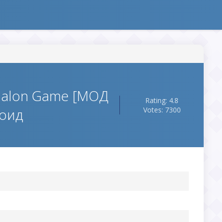
 Salon Game [МОД
Rating: 4.8
роид
Votes: 7300