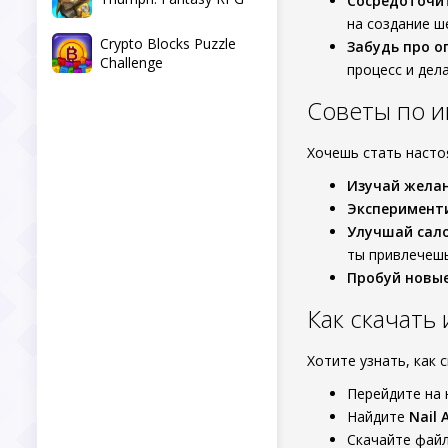
Сосредоточит
на создание ш
Crypto Blocks Puzzle
Забудь про о
Challenge
процесс и дел
Советы по и
Хочешь стать насто
Изучай желан
Эксперимент
Улучшай сало
ты привлечешь
Пробуй новые
Как скачать
Хотите узнать, как 
Перейдите на 
Найдите
Nail 
Скачайте файл