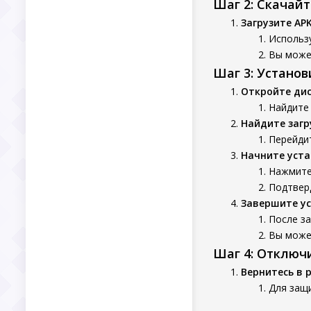
Шаг 2: Скачай
Загрузите AP
Использу
Вы может
Шаг 3: Устано
Откройте ди
Найдите 
Найдите заг
Перейдит
Начните уста
Нажмите 
Подтверд
Завершите у
После з
Вы может
Шаг 4: Отключ
Вернитесь в 
Для защ