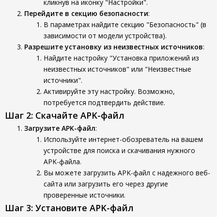
кликнув на иконку "Настройки".
Перейдите в секцию безопасности
:
В параметрах найдите секцию "Безопасность" (в
зависимости от модели устройства).
Разрешите установку из неизвестных источников
:
Найдите настройку "Установка приложений из
неизвестных источников" или "Неизвестные
источники".
Активируйте эту настройку. Возможно,
потребуется подтвердить действие.
Шаг 2: Скачайте APK-файл
Загрузите APK-файл
:
Используйте интернет-обозреватель на вашем
устройстве для поиска и скачивания нужного
APK-файла.
Вы можете загрузить APK-файл с надежного веб-
сайта или загрузить его через другие
проверенные источники.
Шаг 3: Установите APK-файл