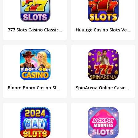
777 Slots Casino Classic Slots
Huuuge Casino Slots Vegas 777
Bloom Boom Casino Slots Online
SpinArena Online Casino Slots