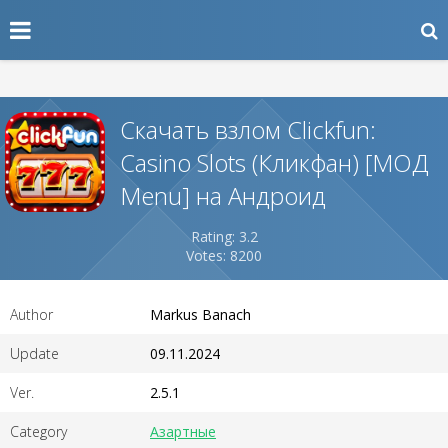
Скачать взлом Clickfun:
Casino Slots (Кликфан) [МОД
Menu] на Андроид
Rating: 3.2
Votes: 8200
Author
Markus Banach
Update
09.11.2024
Ver.
2.5.1
Category
Азартные