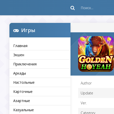
Игры
Главная
Экшен
Приключения
Аркады
Настольные
Author
Карточные
Update
Азартные
Ver.
Казуальные
Category