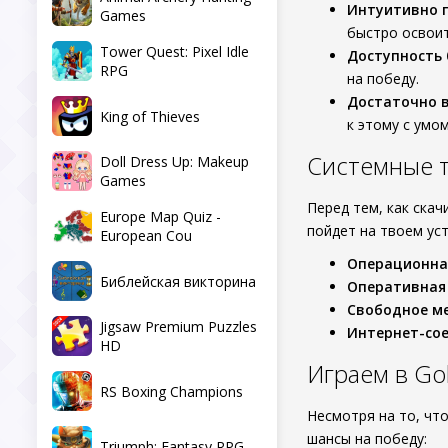
Интуитивно 
Games
быстро освоит
Tower Quest: Pixel Idle
Доступность 
RPG
на победу.
Достаточно 
King of Thieves
к этому с умом
Системные 
Doll Dress Up: Makeup
Games
Перед тем, как скач
Europe Map Quiz -
пойдет на твоем уст
European Cou
Операционна
Библейская викторина
Оперативная
Свободное м
Jigsaw Premium Puzzles
Интернет-со
HD
Играем в Gol
RS Boxing Champions
Несмотря на то, что
шансы на победу:
Triumph: Fantasy RPG