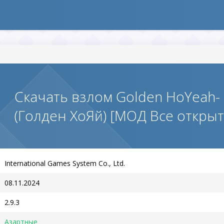
Скачать взлом Golden HoYeah- C
(Голден ХоЯй) [МОД Все откры
International Games System Co., Ltd.
08.11.2024
2.9.3
Азартные