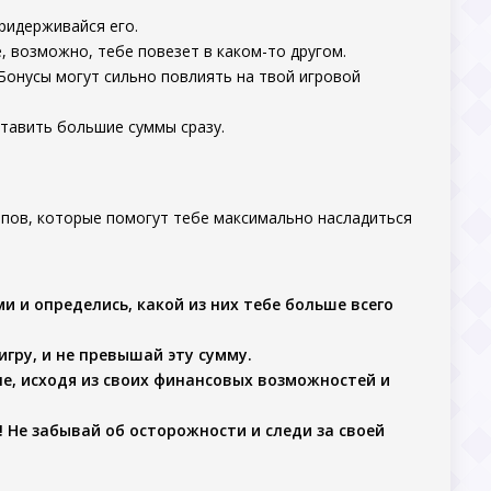
придерживайся его.
, возможно, тебе повезет в каком-то другом.
 Бонусы могут сильно повлиять на твой игровой
 ставить большие суммы сразу.
тапов, которые помогут тебе максимально насладиться
и и определись, какой из них тебе больше всего
игру, и не превышай эту сумму.
не, исходя из своих финансовых возможностей и
 Не забывай об осторожности и следи за своей