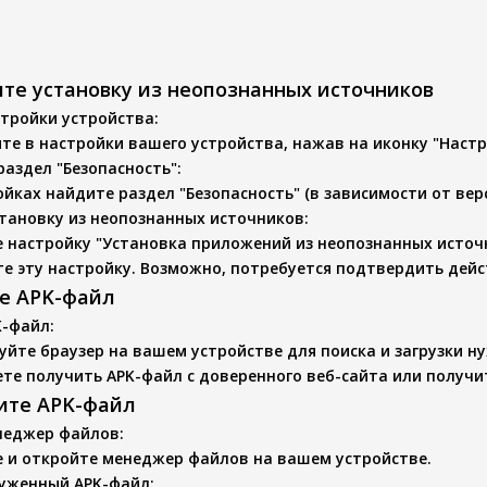
ите установку из неопознанных источников
тройки устройства
:
те в настройки вашего устройства, нажав на иконку "Настр
раздел "Безопасность"
:
ойках найдите раздел "Безопасность" (в зависимости от верс
тановку из неопознанных источников
:
 настройку "Установка приложений из неопознанных источн
е эту настройку. Возможно, потребуется подтвердить дейс
те APK-файл
K-файл
:
уйте браузер на вашем устройстве для поиска и загрузки н
те получить APK-файл с доверенного веб-сайта или получит
вите APK-файл
неджер файлов
:
 и откройте менеджер файлов на вашем устройстве.
руженный APK-файл
: