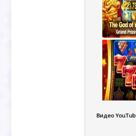
Видео YouTub