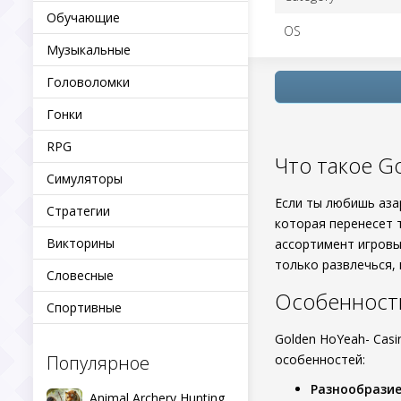
Обучающие
OS
Музыкальные
Головоломки
Гонки
RPG
Что такое Go
Симуляторы
Если ты любишь аза
Стратегии
которая перенесет 
Викторины
ассортимент игровы
только развлечься,
Словесные
Особенност
Спортивные
Golden HoYeah- Casi
Популярное
особенностей:
Разнообразие
Animal Archery Hunting