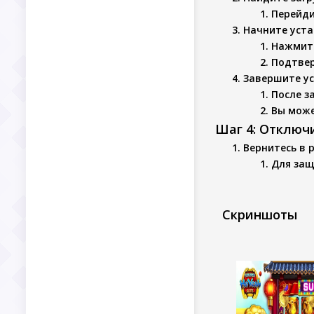
Перейди
Начните уста
Нажмите
Подтвер
Завершите у
После з
Вы може
Шаг 4: Отключ
Вернитесь в 
Для защ
Скриншоты