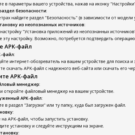
е в параметры вашего устройства, нажав на иконку "Настройки"
раздел безопасности
:
трах найдите раздел "Безопасность" (в зависимости от модели 
тановку из неопознанных источников
:
настройку "Установка приложений из неопознанных источников"
е эту настройку. Возможно, потребуется подтвердить операцию
те APK-файл
K-файл
:
йте интернет-обозреватель на вашем устройстве для поиска и 
е скачать APK-файл с надежного веб-сайта или скачать его чер
вите APK-файл
йловый менеджер
:
 и откройте файловый менеджер на вашем устройстве.
руженный APK-файл
:
е в раздел "Загрузки" или ту папку, куда был загружен файл.
новку
:
на APK-файл, чтобы запустить установку.
ите установку и следуйте инструкциям на экране.
становку
: