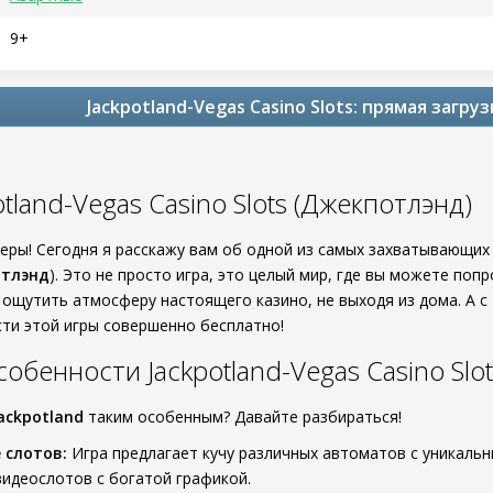
9+
Jackpotland-Vegas Casino Slots: прямая загр
tland-Vegas Casino Slots (Джекпотлэнд)
меры! Сегодня я расскажу вам об одной из самых захватывающих
тлэнд
). Это не просто игра, это целый мир, где вы можете поп
 ощутить атмосферу настоящего казино, не выходя из дома. А с
сти этой игры совершенно бесплатно!
обенности Jackpotland-Vegas Casino Slot
ackpotland
таким особенным? Давайте разбираться!
 слотов:
Игра предлагает кучу различных автоматов с уникальн
идеослотов с богатой графикой.