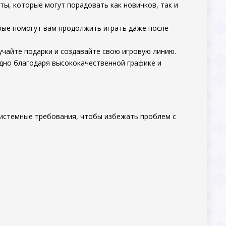
ы, которые могут порадовать как новичков, так и
рые помогут вам продолжить играть даже после
учайте подарки и создавайте свою игровую линию.
дно благодаря высококачественной графике и
системные требования, чтобы избежать проблем с