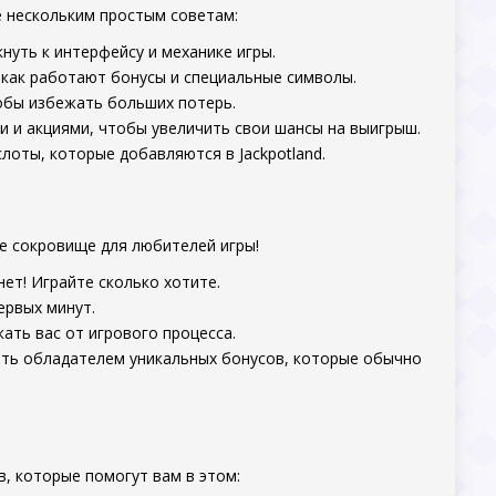
е нескольким простым советам:
нуть к интерфейсу и механике игры.
 как работают бонусы и специальные символы.
обы избежать больших потерь.
 и акциями, чтобы увеличить свои шансы на выигрыш.
лоты, которые добавляются в Jackpotland.
е сокровище для любителей игры!
ет! Играйте сколько хотите.
ервых минут.
ать вас от игрового процесса.
ать обладателем уникальных бонусов, которые обычно
, которые помогут вам в этом: