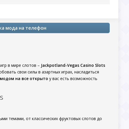
узка мода на телефон
 игр в мире слотов –
Jackpotland-Vegas Casino Slots
робовать свои силы в азартных играх, насладиться
модом на все открыто
у вас есть возможность
s
ыми темами, от классических фруктовых слотов до