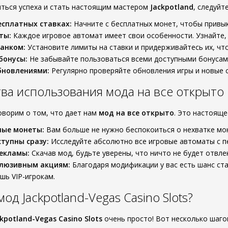
иться успеха и стать настоящим мастером
Jackpotland
, следуйт
есплатных ставках:
Начните с бесплатных монет, чтобы привык
ты:
Каждое игровое автомат имеет свои особенности. Узнайте,
анком:
Установите лимиты на ставки и придерживайтесь их, чт
бонусы:
Не забывайте пользоваться всеми доступными бонусами
бновлениями:
Регулярно проверяйте обновления игры и новые с
а использования мода на все открыто
оворим о том, что дает нам
мод на все открыто
. Это настояще
ные монеты:
Вам больше не нужно беспокоиться о нехватке мон
ступны сразу:
Исследуйте абсолютно все игровые автоматы с п
екламы:
Скачав мод, будьте уверены, что ничто не будет отвлек
клюзивным акциям:
Благодаря модификации у вас есть шанс ст
шь VIP-игрокам.
мод Jackpotland-Vegas Casino Slots?
ckpotland-Vegas Casino Slots
очень просто! Вот несколько шагов