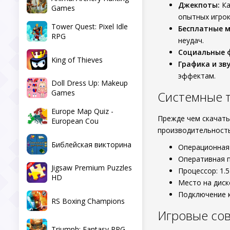
Джекпоты:
Ка
Games
опытных игрок
Tower Quest: Pixel Idle
Бесплатные 
RPG
неудач.
Социальные 
King of Thieves
Графика и зву
эффектам.
Doll Dress Up: Makeup
Games
Системные 
Europe Map Quiz -
Прежде чем скачат
European Cou
производительност
Библейская викторина
Операционная 
Оперативная п
Jigsaw Premium Puzzles
Процессор: 1.5
HD
Место на диск
Подключение к
RS Boxing Champions
Игровые сов
Triumph: Fantasy RPG