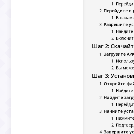
Перейдит
Перейдите в 
В параме
Разрешите ус
Найдите 
Включит
Шаг 2: Скачай
Загрузите AP
Использу
Вы может
Шаг 3: Устано
Откройте фа
Найдите
Найдите заг
Перейдит
Начните уста
Нажмите 
Подтверд
Завершите у