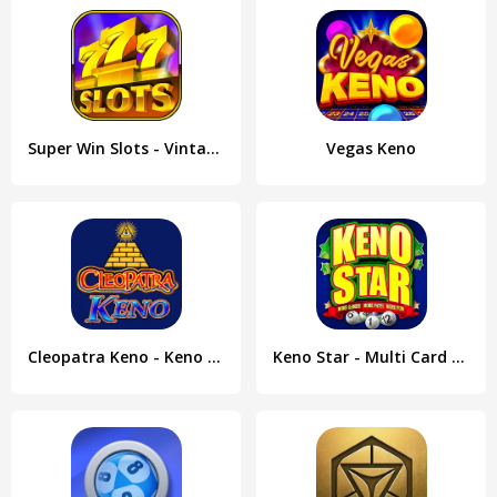
Super Win Slots - Vintage Slot
Vegas Keno
Cleopatra Keno - Keno Games
Keno Star - Multi Card Games