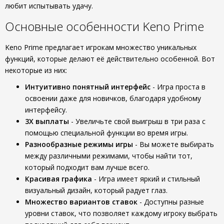
любит испытывать удачу.
Основные особенности Keno Prime
Keno Prime предлагает игрокам множество уникальных
функций, которые делают её действительно особенной. Вот
некоторые из них:
Интуитивно понятный интерфейс
- Игра проста в
освоении даже для новичков, благодаря удобному
интерфейсу.
3X выплаты
- Увеличьте свой выигрыш в три раза с
помощью специальной функции во время игры.
Разнообразные режимы игры
- Вы можете выбирать
между различными режимами, чтобы найти тот,
который подходит вам лучше всего.
Красивая графика
- Игра имеет яркий и стильный
визуальный дизайн, который радует глаз.
Множество вариантов ставок
- Доступны разные
уровни ставок, что позволяет каждому игроку выбрать