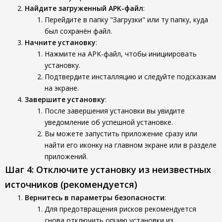
Найдите загруженный APK-файл
:
Перейдите в папку "Загрузки" или ту папку, куда
был сохранён файл.
Начните установку
:
Нажмите на APK-файл, чтобы инициировать
установку.
Подтвердите инсталляцию и следуйте подсказкам
на экране.
Завершите установку
:
После завершения установки вы увидите
уведомление об успешной установке.
Вы можете запустить приложение сразу или
найти его иконку на главном экране или в разделе
приложений.
Шаг 4: Отключите установку из неизвестных
источников (рекомендуется)
Вернитесь в параметры безопасности
:
Для предотвращения рисков рекомендуется
снова отключить опцию установки из