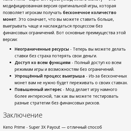
модифицированная версия оригинальной игры, которая
позволяет игрокам получать
бесконечное количество
монет
. Это означает, что вы можете ставить больше,
выигрывать чаще и наслаждаться процессом без
финансовых ограничений. Вот основные преимущества этой
версии:
Неограниченные ресурсы
- Теперь вы можете делать
ставки без страха потерять свои деньги.
Доступ ко всем функциям
- Полный доступ ко всем
режимам игры и возможностям без ограничений.
Упрощённый процесс выигрыша
- Из-за бесконечных
монет вам не нужно будет переживать о своих ставках.
Повышенный интерес
- Мод делает игру намного
более интересной, так как вы можете тестировать
разные стратегии без финансовых рисков.
Заключение
Keno Prime - Super 3X Payout — отличный способ