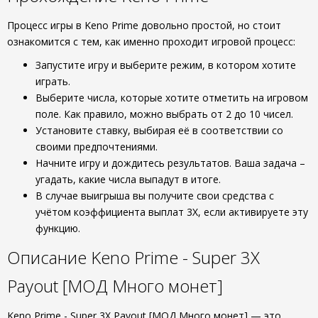
Процесс игры в Keno Prime довольно простой, но стоит
ознакомится с тем, как именно проходит игровой процесс:
Запустите игру и выберите режим, в котором хотите
играть.
Выберите числа, которые хотите отметить на игровом
поле. Как правило, можно выбрать от 2 до 10 чисел.
Установите ставку, выбирая её в соответствии со
своими предпочтениями.
Начните игру и дождитесь результатов. Ваша задача –
угадать, какие числа выпадут в итоге.
В случае выигрыша вы получите свои средства с
учётом коэффициента выплат 3X, если активируете эту
функцию.
Описание Keno Prime - Super 3X
Payout [МОД Много монет]
Keno Prime - Super 3X Payout [МОД Много монет] — это