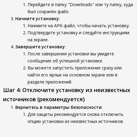
Перейдите в папку "Downloads" или ту папку, куда
был сохранён файл.
Начните установку
:
Нажмите на APK-файл, чтобы начать установку.
Подтвердите установку и следуйте инструкциям
на экране.
Завершите установку
:
После завершения установки вы увидите
сообщение об успешной установке.
Вы можете запустить приложение сразу или
найти его ярлык на основном экране или в
разделе приложений.
Шаг 4: Отключите установку из неизвестных
источников (рекомендуется)
Вернитесь в параметры безопасности
:
Для защиты рекомендуется снова отключить
опцию установки из неизвестных источников.