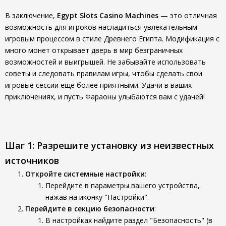
В заключение,
Egypt Slots Casino Machines
— это отличная
возможность для игроков насладиться увлекательным
игровым процессом в стиле Древнего Египта. Модификация с
много монет открывает дверь в мир безграничных
возможностей и выигрышей. Не забывайте использовать
советы и следовать правилам игры, чтобы сделать свои
игровые сессии ещё более приятными. Удачи в ваших
приключениях, и пусть Фараоны улыбаются вам с удачей!
Шаг 1: Разрешите установку из неизвестных
источников
Откройте системные настройки
:
Перейдите в параметры вашего устройства,
нажав на иконку "Настройки".
Перейдите в секцию безопасности
:
В настройках найдите раздел "Безопасность" (в