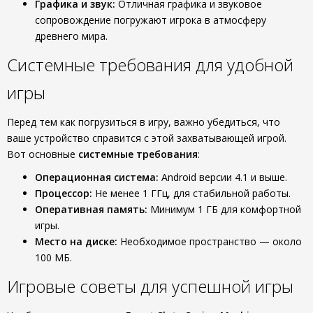
Графика и звук:
Отличная графика и звуковое
сопровождение погружают игрока в атмосферу
древнего мира.
Системные требования для удобной
игры
Перед тем как погрузиться в игру, важно убедиться, что
ваше устройство справится с этой захватывающей игрой.
Вот основные
системные требования
:
Операционная система:
Android версии 4.1 и выше.
Процессор:
Не менее 1 ГГц, для стабильной работы.
Оперативная память:
Минимум 1 ГБ для комфортной
игры.
Место на диске:
Необходимое пространство — около
100 МБ.
Игровые советы для успешной игры