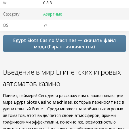
Ver.
0.8.3
Category
Азартные
OS
7+
Egypt Slots Casino Machines — скачать файл
мода (Гарантия качества)
Введение в мир Египетских игровых
автоматов казино
Привет, геймеры! Сегодня я расскажу вам о захватывающем
мире
Egypt Slots Casino Machines
, которые переносят нас в
удивительный Египет. Среди множества мобильных игровых
автоматов, этот выделяется своей атмосферой, яркими
графическими эффектами и, конечно же, возможностью
выиграть кучу монет. И да, здесь мы обсудим модификацию с