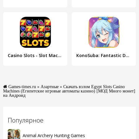
Casino Slots - Slot Machines
KonoSuba: Fantastic Days
Games-times.ru
»
Азартные
» Скачать взлом Egypt Slots Casino
Machines (Египетские игровые автоматы казино) [МОД Много монет]
на Андроид
Популярное
Animal Archery Hunting Games