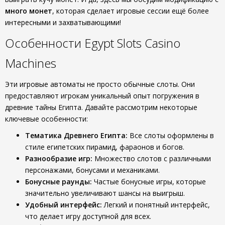
много монет
, которая сделает игровые сессии ещё более
интересными и захватывающими!
Особенности Egypt Slots Casino
Machines
Эти игровые автоматы не просто обычные слоты. Они
предоставляют игрокам уникальный опыт погружения в
древние тайны Египта. Давайте рассмотрим некоторые
ключевые особенности:
Тематика Древнего Египта:
Все слоты оформлены в
стиле египетских пирамид, фараонов и богов.
Разнообразие игр:
Множество слотов с различными
персонажами, бонусами и механиками.
Бонусные раунды:
Частые бонусные игры, которые
значительно увеличивают шансы на выигрыш.
Удобный интерфейс:
Легкий и понятный интерфейс,
что делает игру доступной для всех.