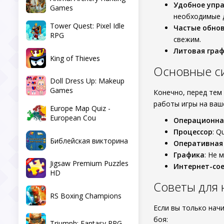
Удобное упр
Games
необходимые 
Tower Quest: Pixel Idle
Частые обно
RPG
свежим.
Литовая гра
King of Thieves
Основные с
Doll Dress Up: Makeup
Games
Конечно, перед тем
работы игры на ваш
Europe Map Quiz -
European Cou
Операционна
Процессор
: Q
Библейская викторина
Оперативная
Графика
: Не 
Jigsaw Premium Puzzles
Интернет-со
HD
Советы для 
RS Boxing Champions
Если вы только нач
боя:
Triumph: Fantasy RPG