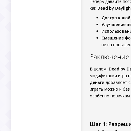
Теперь давайте по
как
Dead by Dayligh
Доступ к лю
Улучшение п
Использовани
Смещение фо
не на повышен
Заключение
В целом,
Dead by Da
модификации игра п
деньги
добавляет сл
играть можно и без
особенно новичкам.
Шаг 1: Разреш