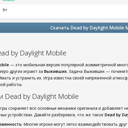
9+
Скачать Dead by Daylight Mobile
ad by Daylight Mobile
obile
— это мобильная версия популярной асимметричной многоп
тверо других играют за
Выживших
. Задача Выживших — починить
ймать и устранить их. Игра известна своей напряженной атмос
ной работы.
 Dead by Daylight Mobile
гры сохраняет все основные механики оригинала и добавляет н
ных устройствах. Давайте разберемся, что же такое
Dead by Da
рменность
: Многие игроки могут легко взаимодействовать друг