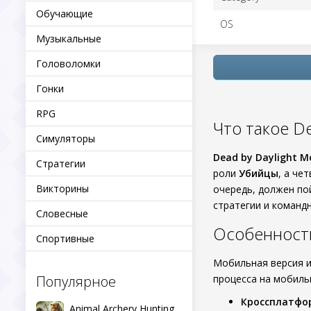
Обучающие
OS
Музыкальные
Головоломки
Гонки
RPG
Что такое De
Симуляторы
Dead by Daylight M
Стратегии
роли
Убийцы
, а че
Викторины
очередь, должен по
стратегии и команд
Словесные
Особенности
Спортивные
Мобильная версия и
Популярное
процесса на мобиль
Кроссплатфо
Animal Archery Hunting