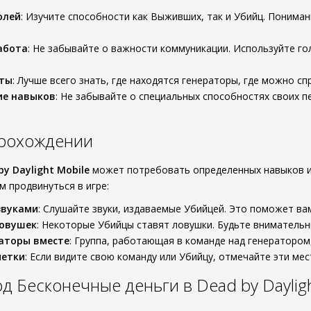
олей
: Изучите способности как Выживших, так и Убийц. Понима
абота
: Не забывайте о важности коммуникации. Используйте го
рты
: Лучше всего знать, где находятся генераторы, где можно сп
ие навыков
: Не забывайте о специальных способностях своих п
прохождении
by Daylight Mobile
может потребовать определенных навыков и 
м продвинуться в игре:
звуками
: Слушайте звуки, издаваемые Убийцей. Это поможет ва
ловушек
: Некоторые Убийцы ставят ловушки. Будьте внимательны
аторы вместе
: Группа, работающая в команде над генератором,
метки
: Если видите свою команду или Убийцу, отмечайте эти мес
од Бесконечные деньги в Dead by Dayligh