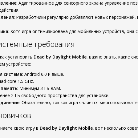
авление
: Адаптированное для сенсорного экрана управление по
действия.
вления
: Разработчики регулярно добавляют новых персонажей, 
фика
: Хотя игра оптимизирована для мобильных устройств, она 
истемные требования
 как установить
Dead by Daylight Mobile
, важно знать, какие 
ем устройстве:
я система
: Android 6.0 и выше.
uad-core 1.5 GHz.
 память
: Минимум 3 ГБ RAM.
менее 2 ГБ свободного пространства для установки.
единение
: Обязательно, так как игра является многопользовате
новичков
инаете свою игру в
Dead by Daylight Mobile
, вот несколько сов