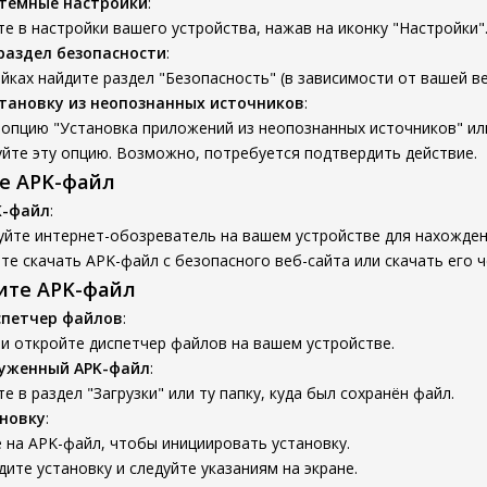
стемные настройки
:
е в настройки вашего устройства, нажав на иконку "Настройки"
раздел безопасности
:
йках найдите раздел "Безопасность" (в зависимости от вашей ве
тановку из неопознанных источников
:
опцию "Установка приложений из неопознанных источников" ил
йте эту опцию. Возможно, потребуется подтвердить действие.
те APK-файл
K-файл
:
уйте интернет-обозреватель на вашем устройстве для нахожден
е скачать APK-файл с безопасного веб-сайта или скачать его ч
вите APK-файл
спетчер файлов
:
и откройте диспетчер файлов на вашем устройстве.
руженный APK-файл
:
е в раздел "Загрузки" или ту папку, куда был сохранён файл.
новку
:
 на APK-файл, чтобы инициировать установку.
ите установку и следуйте указаниям на экране.