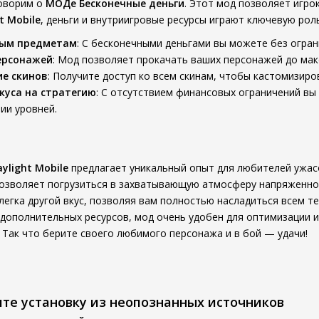
говорим о
МОДе Бесконечные деньги
. Этот мод позволяет игрок
t Mobile
, деньги и внутриигровые ресурсы играют ключевую роль
бым предметам
: С бесконечными деньгами вы можете без огра
ерсонажей
: Мод позволяет прокачать ваших персонажей до мак
е скинов
: Получите доступ ко всем скинам, чтобы кастомизир
куса на стратегию
: С отсутствием финансовых ограничений вы
ии уровней.
ylight Mobile
предлагает уникальный опыт для любителей ужас
озволяет погрузиться в захватывающую атмосферу напряженно
егка другой вкус, позволяя вам полностью насладиться всем т
 дополнительных ресурсов, мод очень удобен для оптимизации и
 Так что берите своего любимого персонажа и в бой — удачи!
ите установку из неопознанных источников