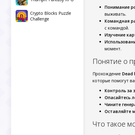
Понимание р
Crypto Blocks Puzzle
выживать.
Challenge
Командная р
с командой.
Изучение ка
Использован
момент.
Понятие о 
Прохождение
Dead 
которые помогут ва
Контроль за 
Опасайтесь 
Чините генер
Оставляйте 
Что такое м