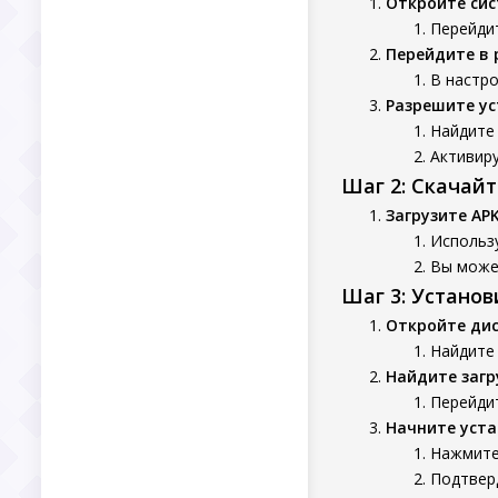
Откройте си
Перейдит
Перейдите в 
В настро
Разрешите ус
Найдите 
Активиру
Шаг 2: Скачай
Загрузите AP
Использ
Вы может
Шаг 3: Устано
Откройте ди
Найдите 
Найдите заг
Перейдит
Начните уста
Нажмите
Подтверд