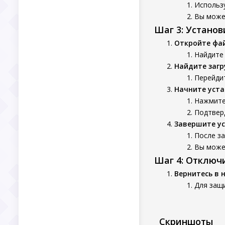
Использу
Вы может
Шаг 3: Устано
Откройте фа
Найдите
Найдите заг
Перейдит
Начните уста
Нажмите 
Подтверд
Завершите у
После з
Вы может
Шаг 4: Отключ
Вернитесь в 
Для защ
Скриншоты