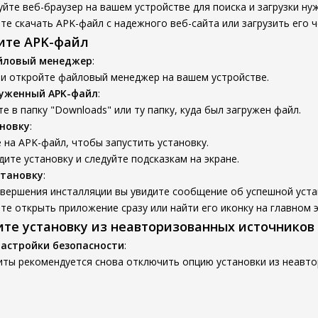
йте веб-браузер на вашем устройстве для поиска и загрузки ну
е скачать APK-файл с надежного веб-сайта или загрузить его ч
вите APK-файл
йловый менеджер
:
 и откройте файловый менеджер на вашем устройстве.
руженный APK-файл
:
е в папку "Downloads" или ту папку, куда был загружен файл.
новку
:
на APK-файл, чтобы запустить установку.
ите установку и следуйте подсказкам на экране.
становку
:
авершения инсталляции вы увидите сообщение об успешной уста
е открыть приложение сразу или найти его иконку на главном э
ите установку из неавторизованных источников
настройки безопасности
:
иты рекомендуется снова отключить опцию установки из неавто