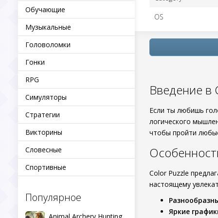
Обучающие
OS
Музыкальные
Головоломки
Гонки
RPG
Введение в C
Симуляторы
Если ты любишь го
Стратегии
логического мышлен
Викторины
чтобы пройти любые
Особенност
Словесные
Спортивные
Color Puzzle предла
настоящему увлекат
Популярное
Разнообразны
Яркие график
Animal Archery Hunting