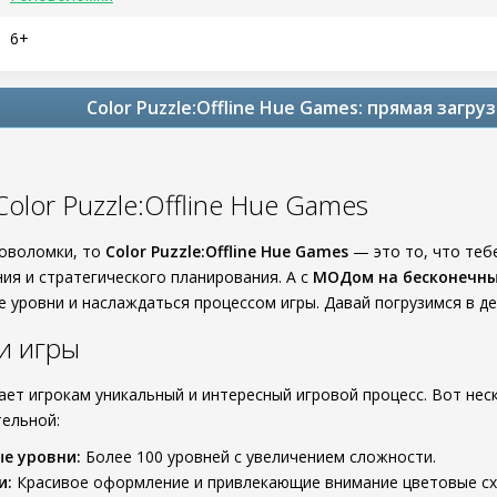
6+
Color Puzzle:Offline Hue Games: прямая загр
olor Puzzle:Offline Hue Games
ловоломки, то
Color Puzzle:Offline Hue Games
— это то, что тебе
ия и стратегического планирования. А с
МОДом на бесконечн
 уровни и наслаждаться процессом игры. Давай погрузимся в де
и игры
гает игрокам уникальный и интересный игровой процесс. Вот нес
ельной:
е уровни:
Более 100 уровней с увеличением сложности.
и:
Красивое оформление и привлекающие внимание цветовые сх