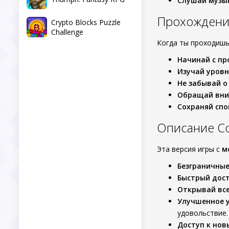
Слушай музы
Прохождение
Crypto Blocks Puzzle
Challenge
Когда ты проходишь 
Начинай с пр
Изучай уровн
Не забывай о
Обращай вни
Сохраняй спо
Описание Co
Эта версия игры с
м
Безграничные
Быстрый дост
Открывай все
Улучшенное у
удовольствие.
Доступ к нов