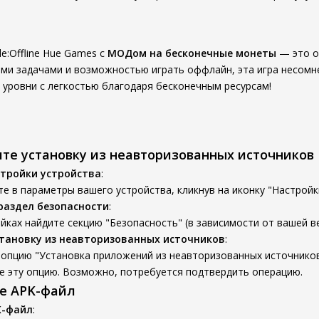
le:Offline Hue Games с
МОДом на бесконечные монеты
— это о
ими задачами и возможностью играть оффлайн, эта игра несомне
е уровни с легкостью благодаря бесконечным ресурсам!
ите установку из неавторизованных источников
тройки устройства
:
е в параметры вашего устройства, кликнув на иконку "Настройк
раздел безопасности
:
йках найдите секцию "Безопасность" (в зависимости от вашей ве
тановку из неавторизованных источников
:
опцию "Установка приложений из неавторизованных источников
е эту опцию. Возможно, потребуется подтвердить операцию.
те APK-файл
K-файл
: