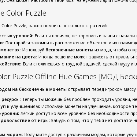
ку:
Она может настроить твой мозг на нужный лад и помочь сос
 Color Puzzle
Color Puzzle, важно помнить несколько стратегий:
остых уровней:
Если ты новичок, не торопись и начни с начальн
и:
Постарайся запомнить расположение объектов и их взаимод
 монетах:
Используй
бесконечные монеты
из мода, чтобы отк
мание на цвета:
Иногда решение может зависеть от правильног
койствие:
Если столкнешься с трудной задачей, сделай паузу и 
lor Puzzle:Offline Hue Games [МОД Бес
одом на бесконечные монеты
открывает перед игроком массу
 ресурсы:
Теперь ты можешь без проблем проходить уровни, не 
уп к улучшениям:
Используй монеты на улучшение, которое те
 уровни:
Легкий доступ ко всем уровням без необходимости пр
довольствие от игры:
Забудь о том, что у тебя нет достаточн
ым модам:
Получайте доступ к различным модам, которые улуч