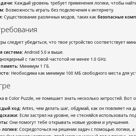
адачи:
Каждый уровень требует применения логики, чтобы найт
м:
Возможность играть без подключения к интернету.
:
Существование различных модов, таких как
безопасные ком
требования
гры следует убедиться, что твое устройство соответствует ми
я система:
Android 5.0 и выше.
ноядерный с тактовой частотой не менее 1.0 GHz.
 память:
Минимум 1 ГБ.
сто:
Необходима как минимум 100 МБ свободного места для ус
гре
а в Color Puzzle, не помешает знать несколько хитростей. Вот о
ждый ход:
Antes, чем делать шаг, обдумай, как он повлияет на 
дсказки:
Если застрял на уровне, не стесняйся использовать по
еты:
Они помогут тебе открывать новые уровни и улучшения.
 логике:
Сосредоточься на решении задач с помощью логики, а 