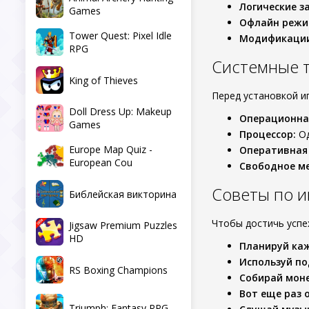
Логические з
Games
Офлайн режи
Tower Quest: Pixel Idle
Модификации
RPG
Системные 
King of Thieves
Перед установкой и
Doll Dress Up: Makeup
Операционна
Games
Процессор:
Од
Europe Map Quiz -
Оперативная
European Cou
Свободное ме
Советы по и
Библейская викторина
Чтобы достичь успех
Jigsaw Premium Puzzles
HD
Планируй ка
Используй по
RS Boxing Champions
Собирай мон
Вот еще раз о
Triumph: Fantasy RPG