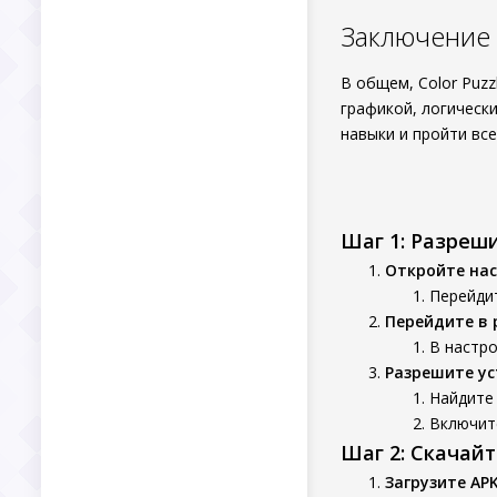
Заключение
В общем, Color Puzz
графикой, логическ
навыки и пройти вс
Шаг 1: Разреш
Откройте нас
Перейдит
Перейдите в 
В настро
Разрешите ус
Найдите 
Включит
Шаг 2: Скачай
Загрузите AP