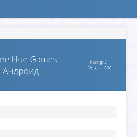
line Hue Games
Rating: 3.1
а Андроид
Votes: 1800