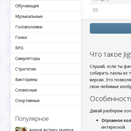
Обучающие
OS
Музыкальные
Головоломки
Гонки
RPG
Что такое Ji
Симуляторы
Слушай, если ты фа
Стратегии
собирать пазлы из 
Викторины
версии. Это позвол
свои любимые изобр
Словесные
Особенности
Спортивные
Давай разберем ос
Популярное
Огромное ко
интересной.
Animal Archery Hunting