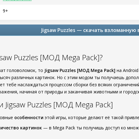
9+
Jigsaw Puzzles — скачать взломанную
gsaw Puzzles [МОД Mega Pack]?
нат головоломок, то
Jigsaw Puzzles [МОД Mega Pack]
на Android
тысяч различных картинок. Но с этим модом ты получаешь допо
яет тебе наслаждаться процессом сборки без всяких ограничени
ажения, начиная от природы и заканчивая животными и городс
 Jigsaw Puzzles [МОД Mega Pack]
новные
особенности
этой игры, которые делают её такой привл
личество картинок
— в Mega Pack ты получишь доступ ко множ