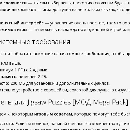
и сложности
— ты сам выбираешь, насколько сложным будет тво
азличных языков
— игра доступна на нескольких языках, что д
понятный интерфейс
— управление очень простое, так что воо
ежимов игры
— ты можешь наслаждаться одиночной игрой или 
истемные требования
 стоит обратить внимание на
системные требования
, чтобы п
4 или выше.
нимум 1 ГГц с 2 ядрами.
 память:
не менее 2 ГБ.
сто:
200 МБ для установки и дополнительных файлов.
тельно устройство с хорошей видеокартой для лучшего визуаль
еты для Jigsaw Puzzles [МОД Mega Pack]
йдем к некоторым
игровым советам
, которые помогут тебе быст
остого:
Если ты новичок, начинай с меньшего количества кусочко