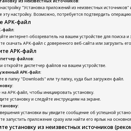
тановку из неизвестных источников
:
настройку "Установка приложений из неизвестных источников" 
е эту настройку. Возможно, потребуется подтвердить операцию
те APK-файл
K-файл
:
йте интернет-обозреватель на вашем устройстве для поиска и 
е скачать APK-файл с доверенного веб-сайта или загрузить его
вите APK-файл
спетчер файлов
:
и откройте диспетчер файлов на вашем устройстве.
руженный APK-файл
:
е в папку "Downloads" или ту папку, куда был загружен файл.
новку
:
 на APK-файл, чтобы инициировать установку.
ите установку и следуйте инструкциям на экране.
становку
:
авершения установки вы увидите сообщение об успешной устано
е запустить приложение сразу или найти его ярлык на основно
ите установку из неизвестных источников (реко