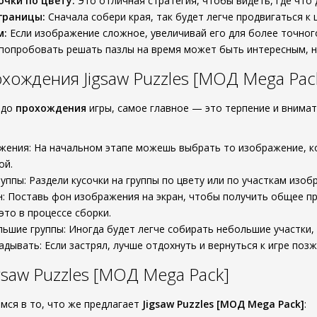
очки по цвету:
Это отличная стратегия, чтобы видеть, где что
границы:
Сначала собери края, так будет легче продвигаться к 
м:
Если изображение сложное, увеличивай его для более точного
попробовать решать пазлы на время может быть интересным, но
хождения Jigsaw Puzzles [МОД Mega Pac
 до
прохождения
игры, самое главное — это терпение и внима
ения: На начальном этапе можешь выбрать то изображение, ко
ой.
руппы: Раздели кусочки на группы по цвету или по участкам изоб
: Поставь фон изображения на экран, чтобы получить общее пр
это в процессе сборки.
ьшие группы: Иногда будет легче собирать небольшие участки, 
адывать: Если застрял, лучше отдохнуть и вернуться к игре позж
gsaw Puzzles [МОД Mega Pack]
имся в то, что же предлагает
Jigsaw Puzzles [МОД Mega Pack]
: