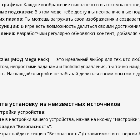
 графика:
Каждое изображение выполнено в высоком качестве,
ые подсказки:
В этом моде тебе доступны неограниченные подс
их пазлов:
Ты можешь загружать свои изображения и создавать 
функции:
В игре есть возможность делиться своими достижения
ления:
Разработчики регулярно обновляют контент, добавляя н
zzles [МОД Mega Pack]
— это идеальный выбор для тех, кто лю
ом, непростыми задачами и facilidad управления, ты точно найд
ть! Наслаждайся игрой и не забывай делиться своим опытом с д
ите установку из неизвестных источников
тройки устройства
:
е в настройки вашего устройства, нажав на иконку "Настройки"
раздел "Безопасность"
:
трах найдите секцию "Безопасность" (в зависимости от версии A