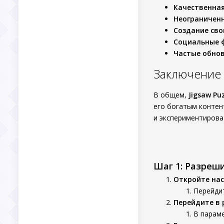
Качественная
Неограниченн
Создание сво
Социальные 
Частые обнов
Заключение
В общем,
Jigsaw Pu
его богатым контент
и экспериментирова
Шаг 1: Разреш
Откройте нас
Перейдит
Перейдите в 
В параме