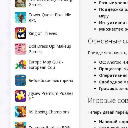
Разные уровн
Games
Поддержка р
Tower Quest: Pixel Idle
миру.
RPG
Интуитивно 
Множество р
King of Thieves
Основные с
Doll Dress Up: Makeup
Games
Прежде чем начать,
Europe Map Quiz -
ОС:
Android 4.
European Cou
Процессор:
ми
Оперативная
Библейская викторина
Свободное ме
Графика:
жела
Jigsaw Premium Puzzles
Игровые сов
HD
RS Boxing Champions
Теперь давай пере
Начинай с пр
Triumph: Fantasy RPG