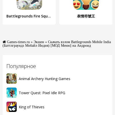
Battlegrounds Fire Squad War
表情符號王
Games-times.ru
»
Экшен
» Скачать взлом Battlegrounds Mobile India
(Баттлграундз Мобайл Индия) [МОД Меню] на Андроид
Популярное
Animal Archery Hunting Games
Tower Quest: Pixel Idle RPG
King of Thieves