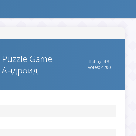
n Puzzle Game
Rating: 4.3
а Андроид
Votes: 4200