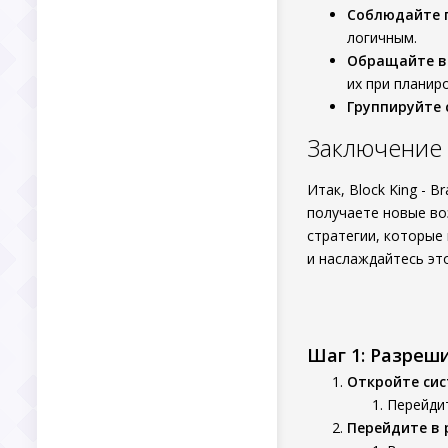
Соблюдайте 
логичным.
Обращайте в
их при планир
Группируйте 
Заключение
Итак, Block King - 
получаете новые во
стратегии, которые
и наслаждайтесь эт
Шаг 1: Разреш
Откройте си
Перейдит
Перейдите в 