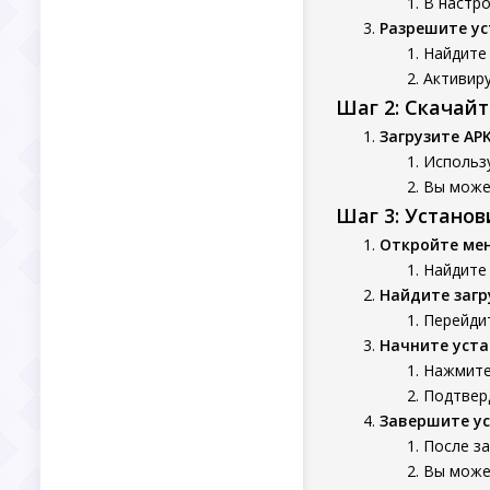
В настро
Разрешите ус
Найдите 
Активиру
Шаг 2: Скачай
Загрузите AP
Использу
Вы может
Шаг 3: Устано
Откройте ме
Найдите
Найдите заг
Перейдит
Начните уста
Нажмите 
Подтверд
Завершите у
После з
Вы может