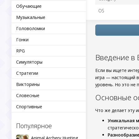
Обучающие
OS
Музыкальные
Головоломки
Гонки
RPG
Введение в B
Симуляторы
Если вы ищете инте
Стратегии
игра — настоящий в
Викторины
уровень. Но это не 
Основные ос
Словесные
Спортивные
Что же делает эту и
Уникальная м
Популярное
стратегическо
Разнообразие
Animal Archery Hunting