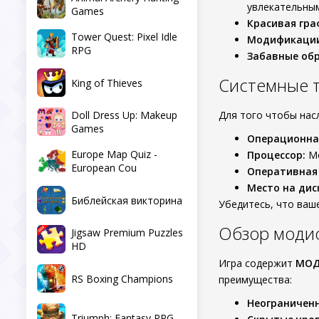
увлекательны
Games
Красивая гра
Tower Quest: Pixel Idle
Модификации
RPG
Забавные обр
Системные т
King of Thieves
Doll Dress Up: Makeup
Для того чтобы нас
Games
Операционна
Europe Map Quiz -
Процессор:
Мо
European Cou
Оперативная
Место на дис
Библейская викторина
Убедитесь, что ваш
Обзор моди
Jigsaw Premium Puzzles
HD
Игра содержит
МОД
RS Boxing Champions
преимущества:
Неограниченн
Triumph: Fantasy RPG