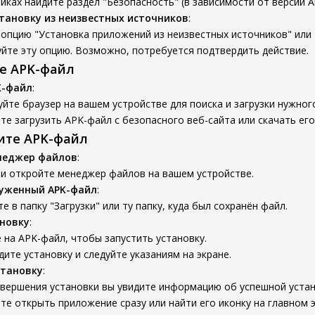
йках найдите раздел "Безопасность" (в зависимости от версии An
тановку из неизвестных источников
:
опцию "Установка приложений из неизвестных источников" или 
йте эту опцию. Возможно, потребуется подтвердить действие.
те APK-файл
K-файл
:
йте браузер на вашем устройстве для поиска и загрузки нужног
е загрузить APK-файл с безопасного веб-сайта или скачать его
вите APK-файл
неджер файлов
:
 и откройте менеджер файлов на вашем устройстве.
руженный APK-файл
:
е в папку "Загрузки" или ту папку, куда был сохранён файл.
новку
:
на APK-файл, чтобы запустить установку.
ите установку и следуйте указаниям на экране.
становку
:
авершения установки вы увидите информацию об успешной устан
е открыть приложение сразу или найти его иконку на главном э