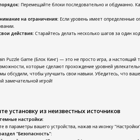
порядок:
Перемещайте блоки последовательно и обдуманно. К
нимание на ограничения:
Если уровень имеет определенные ог
овании.
свои действия:
Старайтесь делать несколько шагов за один ход
Brain Puzzle Game (Блок Кинг) — это не просто игра, а настоящи
зможности, которые сделают прохождение уровней увлекательне
 мы обсудили, чтобы улучшить свои навыки. Убедитесь, что ва
ой замечательной игрой!
ите установку из неизвестных источников
стемные настройки
:
е в параметры вашего устройства, нажав на иконку "Настройки"
раздел "Безопасность"
: