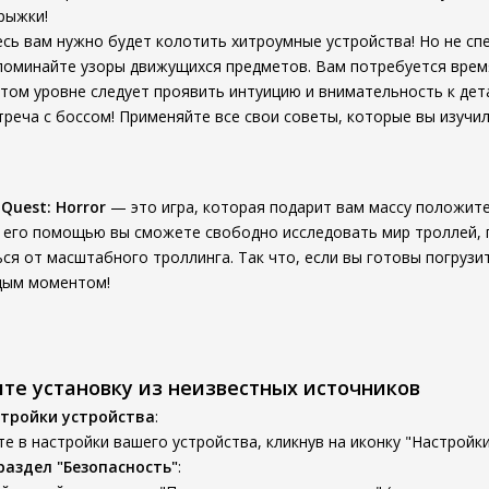
рыжки!
десь вам нужно будет колотить хитроумные устройства! Но не 
апоминайте узоры движущихся предметов. Вам потребуется время
 этом уровне следует проявить интуицию и внимательность к дет
стреча с боссом! Применяйте все свои советы, которые вы изучи
 Quest: Horror
— это игра, которая подарит вам массу положит
С его помощью вы сможете свободно исследовать мир троллей,
ься от масштабного троллинга. Так что, если вы готовы погрузит
дым моментом!
ите установку из неизвестных источников
тройки устройства
:
е в настройки вашего устройства, кликнув на иконку "Настройки
раздел "Безопасность"
: