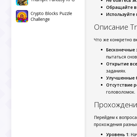
Не бойтесь э
Обращайте в
Crypto Blocks Puzzle
Используйте 
Challenge
Описание Tro
Что же конкретно в
Бесконечные
пытаться снов
Открытие все
заданиях.
Улучшенные 
Отсутствие 
головоломок.
Прохождение 
Перейдем к вопрос
прохождения разных
Уровень 1
: Н