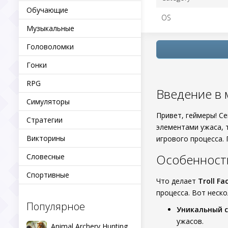
Обучающие
OS
Музыкальные
Головоломки
Гонки
RPG
Введение в м
Симуляторы
Привет, геймеры! С
Стратегии
элементами ужаса, т
Викторины
игрового процесса. 
Особенности 
Словесные
Спортивные
Что делает
Troll Fa
процесса. Вот неск
Популярное
Уникальный с
ужасов.
Animal Archery Hunting