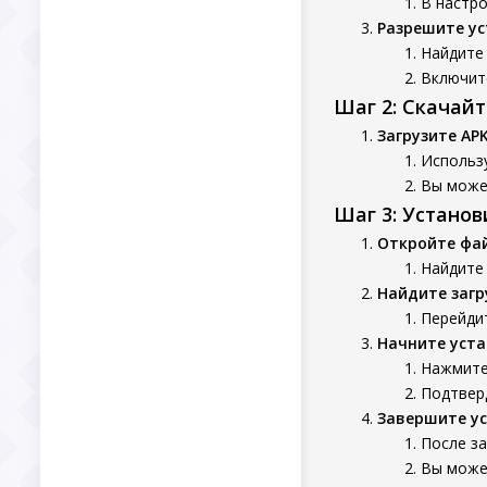
В настро
Разрешите ус
Найдите 
Включит
Шаг 2: Скачай
Загрузите AP
Использу
Вы может
Шаг 3: Устано
Откройте фа
Найдите
Найдите заг
Перейдит
Начните уста
Нажмите 
Подтверд
Завершите у
После з
Вы может