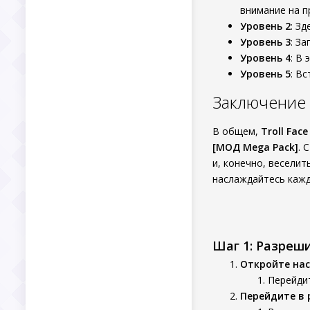
внимание на п
Уровень 2
: З
Уровень 3
: З
Уровень 4
: В
Уровень 5
: В
Заключение
В общем,
Troll Face
[МОД Mega Pack]
. 
и, конечно, веселит
наслаждайтесь каж
Шаг 1: Разреш
Откройте нас
Перейдит
Перейдите в 