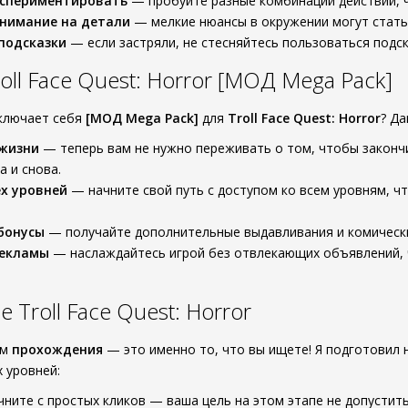
кспериментировать
— пробуйте разные комбинации действий, ч
нимание на детали
— мелкие нюансы в окружении могут стать
подсказки
— если застряли, не стесняйтесь пользоваться подс
ll Face Quest: Horror [МОД Mega Pack]
ключает себя
[МОД Mega Pack]
для
Troll Face Quest: Horror
? Д
 жизни
— теперь вам не нужно переживать о том, чтобы законч
а и снова.
х уровней
— начните свой путь с доступом ко всем уровням, ч
бонусы
— получайте дополнительные выдавливания и комически
рекламы
— наслаждайтесь игрой без отвлекающих объявлений, 
Troll Face Quest: Horror
ам
прохождения
— это именно то, что вы ищете! Я подготовил
 уровней:
ачните с простых кликов — ваша цель на этом этапе не допустит