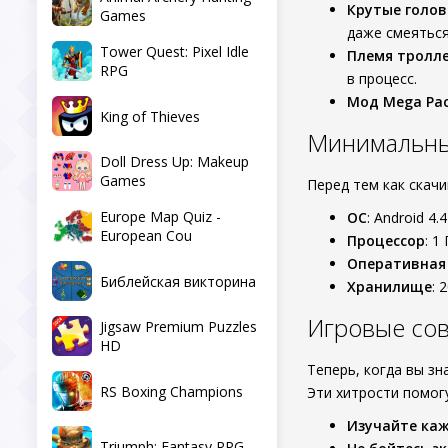
Крутые голо
Games
даже смеяться
Tower Quest: Pixel Idle
Племя тролл
RPG
в процесс.
Мод Mega Pa
King of Thieves
Минимальны
Doll Dress Up: Makeup
Games
Перед тем как скач
Europe Map Quiz -
ОС
: Android 4.
European Cou
Процессор
: 1
Оперативная
Библейская викторина
Хранилище
: 
Игровые со
Jigsaw Premium Puzzles
HD
Теперь, когда вы з
RS Boxing Champions
Эти хитрости помог
Изучайте ка
Triumph: Fantasy RPG