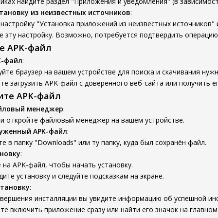
йках найдите раздел "Приложения и уведомления" (в зависимости
тановку из неизвестных источников
:
настройку "Установка приложений из неизвестных источников" 
е эту настройку. Возможно, потребуется подтвердить операцию
те APK-файл
K-файл
:
йте браузер на вашем устройстве для поиска и скачивания нуж
е загрузить APK-файл с доверенного веб-сайта или получить ег
вите APK-файл
йловый менеджер
:
 и откройте файловый менеджер на вашем устройстве.
руженный APK-файл
:
е в папку "Downloads" или ту папку, куда был сохранён файл.
новку
:
на APK-файл, чтобы начать установку.
ите установку и следуйте подсказкам на экране.
становку
:
авершения инсталляции вы увидите информацию об успешной ин
е включить приложение сразу или найти его значок на главном 