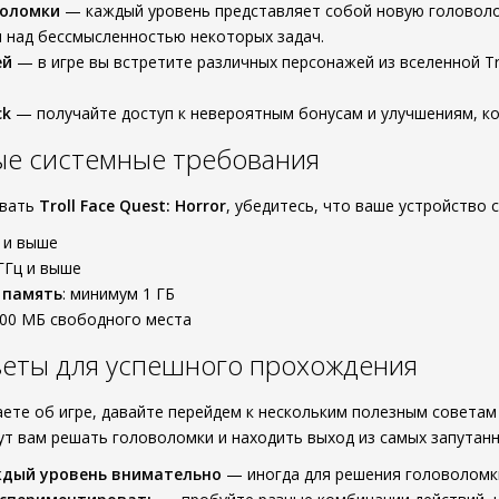
воломки
— каждый уровень представляет собой новую головолом
 над бессмысленностью некоторых задач.
ей
— в игре вы встретите различных персонажей из вселенной Tr
ck
— получайте доступ к невероятным бонусам и улучшениям, к
е системные требования
ивать
Troll Face Quest: Horror
, убедитесь, что ваше устройство
4 и выше
 ГГц и выше
 память
: минимум 1 ГБ
200 МБ свободного места
веты для успешного прохождения
наете об игре, давайте перейдем к нескольким полезным совета
ут вам решать головоломки и находить выход из самых запутанн
ждый уровень внимательно
— иногда для решения головоломки