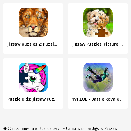
Jigsaw puzzles 2: Puzzle game
Jigsaw Puzzles: Picture Puzzle
Puzzle Kids: Jigsaw Puzzles
1v1.LOL - Battle Royale Game
Games-times.ru
»
Головоломки
» Скачать взлом Jigsaw Puzzles -