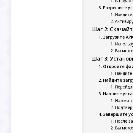
В параме
Разрешите ус
Найдите 
Активиру
Шаг 2: Скачай
Загрузите AP
Использу
Вы может
Шаг 3: Устано
Откройте фа
Найдите
Найдите заг
Перейдит
Начните уста
Нажмите
Подтверд
Завершите у
После за
Вы может