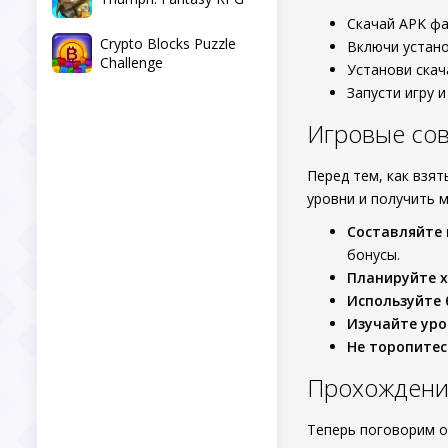
Скачай APK фа
Crypto Blocks Puzzle
Включи устано
Challenge
Установи скач
Запусти игру 
Игровые сове
Перед тем, как взят
уровни и получить 
Составляйте
бонусы.
Планируйте 
Используйте 
Изучайте ур
Не торопитес
Прохождени
Теперь поговорим о