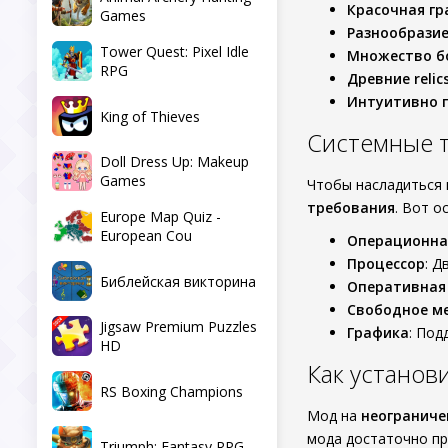
Красочная гр
Games
Разнообразие
Tower Quest: Pixel Idle
Множество б
RPG
Древние relic
Интуитивно 
King of Thieves
Системные 
Doll Dress Up: Makeup
Games
Чтобы насладиться и
требования
. Вот о
Europe Map Quiz -
European Cou
Операционна
Процессор
: Д
Библейская викторина
Оперативная
Свободное м
Jigsaw Premium Puzzles
Графика
: Под
HD
Как установи
RS Boxing Champions
Мод на
неограниче
мода достаточно пр
Triumph: Fantasy RPG