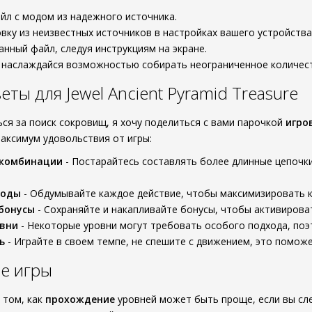
йл с модом из надежного источника.
вку из неизвестных источников в настройках вашего устройства
анный файл, следуя инструкциям на экране.
и наслаждайся возможностью собирать неограниченное количест
ты для Jewel Ancient Pyramid Treasure
ься за поиск сокровищ, я хочу поделиться с вами парочкой
игро
максимум удовольствия от игры:
 комбинации
- Постарайтесь составлять более длинные цепочк
ходы
- Обдумывайте каждое действие, чтобы максимизировать ко
бонусы
- Сохраняйте и накапливайте бонусы, чтобы активирова
овни
- Некоторые уровни могут требовать особого подхода, поэт
ь
- Играйте в своем темпе, не спешите с движением, это помож
е игры
 том, как
прохождение
уровней может быть проще, если вы сл