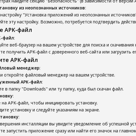
трах найдите секцию "Безопасность" (в зависимости от версии A
тановку из неопознанных источников
:
настройку "Установка приложений из неопознанных источников"
йте эту настройку. Возможно, потребуется подтвердить действ
те APK-файл
K-файл
:
йте веб-браузер на вашем устройстве для поиска и скачивания
е получить APK-файл с доверенного веб-сайта или загрузить ег
вите APK-файл
йловый менеджер
:
 и откройте файловый менеджер на вашем устройстве.
руженный APK-файл
:
е в папку "Downloads" или ту папку, куда был скачан файл.
новку
:
 на APK-файл, чтобы инициировать установку.
ите установку и следуйте указаниям на экране.
становку
:
вершения инсталляции вы увидите уведомление об успешной ус
е запустить приложение сразу или найти его значок на главном