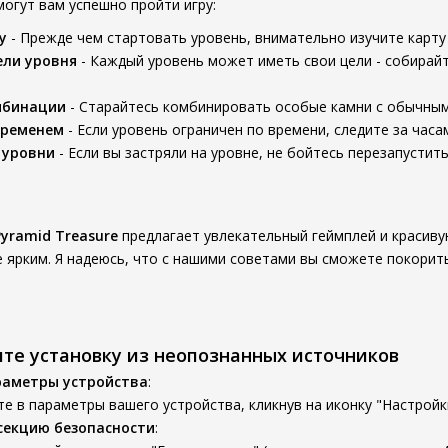
могут вам успешно пройти игру:
у
- Прежде чем стартовать уровень, внимательно изучите карту
ели уровня
- Каждый уровень может иметь свои цели - собирай
мбинации
- Старайтесь комбинировать особые камни с обычны
временем
- Если уровень ограничен по времени, следите за час
 уровни
- Если вы застряли на уровне, не бойтесь перезапусти
Pyramid Treasure
предлагает увлекательный геймплей и красиву
 ярким. Я надеюсь, что с нашими советами вы сможете покорить
ите установку из неопознанных источников
раметры устройства
:
е в параметры вашего устройства, кликнув на иконку "Настройк
секцию безопасности
: