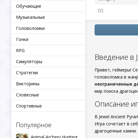
Обучающие
OS
Музыкальные
Головоломки
Гонки
RPG
Введение в J
Симуляторы
Привет, геймеры! С
Стратегии
головоломка в жанр
Викторины
неограниченные д
мир поиска драгоцен
Словесные
Описание игр
Спортивные
В Jewel Ancient Pyr
Популярное
Игра сочетает в се
драгоценные камни.
Animal Archery Hunting