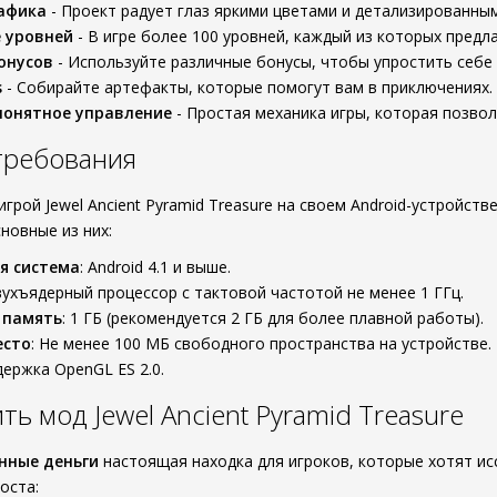
афика
- Проект радует глаз яркими цветами и детализированны
 уровней
- В игре более 100 уровней, каждый из которых предл
онусов
- Используйте различные бонусы, чтобы упростить себе 
s
- Собирайте артефакты, которые помогут вам в приключениях.
понятное управление
- Простая механика игры, которая позво
требования
грой Jewel Ancient Pyramid Treasure на своем Android-устройст
сновные из них:
я система
: Android 4.1 и выше.
вухъядерный процессор с тактовой частотой не менее 1 ГГц.
 память
: 1 ГБ (рекомендуется 2 ГБ для более плавной работы).
есто
: Не менее 100 МБ свободного пространства на устройстве.
держка OpenGL ES 2.0.
ть мод Jewel Ancient Pyramid Treasure
нные деньги
настоящая находка для игроков, которые хотят исс
оста: