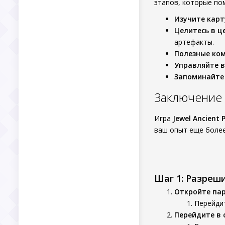
этапов, которые по
Изучите карт
Целитесь в ц
артефакты.
Полезные ко
Управляйте 
Запоминайте
Заключение
Игра
Jewel Ancient 
ваш опыт еще более
Шаг 1: Разреш
Откройте па
Перейдит
Перейдите в 