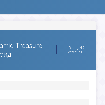
ramid Treasure
Rating: 4.7
роид
Votes: 7300