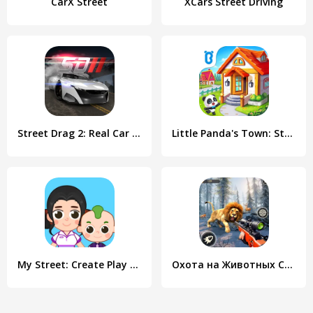
CarX Street
XCars Street Driving
Street Drag 2: Real Car Racing
Little Panda's Town: Street
My Street: Create Play Learn
Охота на Животных Снайперский