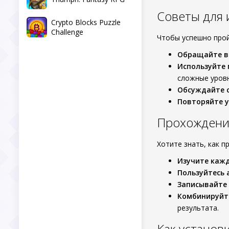
Советы для 
Crypto Blocks Puzzle
Challenge
Чтобы успешно прой
Обращайте в
Используйте 
сложные уровн
Обсуждайте с
Повторяйте у
Прохождение
Хотите знать, как п
Изучите кажд
Пользуйтесь 
Записывайте 
Комбинируйте
результата.
Как установ