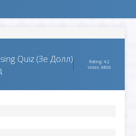
ing Quiz (Зе Долл)
Rating: 4.2
д
Votes: 6800