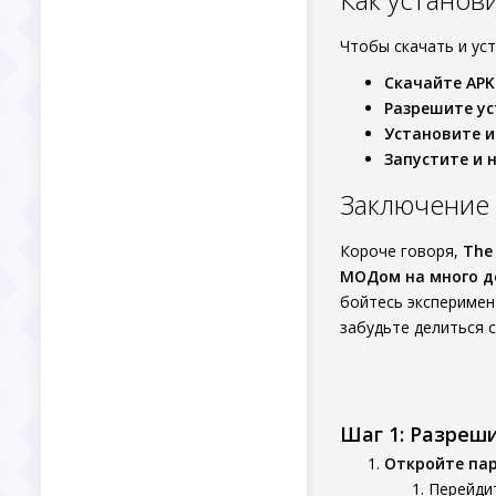
Чтобы скачать и ус
Скачайте APK
Разрешите ус
Установите и
Запустите и 
Заключение
Короче говоря,
The
МОДом на много д
бойтесь эксперимен
забудьте делиться 
Шаг 1: Разреш
Откройте па
Перейдит