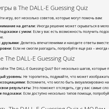
игры в The DALL-E Guessing Quiz
ти игру, вот несколько советов, которые могут помочь вам:
нимание на детали:
Иногда решение может скрываться в мело
подсказки с умом:
Если у вас есть возможность получить подска
е.
 друзьями:
Делитесь впечатлениями и находите ответы вместе,
ровни:
Если не смогли разгадать, попробуйте еще раз – иногда 
 The DALL-E Guessing Quiz
ройти The DALL-E Guessing Quiz? Вот несколько шагов, которые 
ый уровень:
Не торопитесь, подумайте, что может изображать
ассоциациями:
Вспомните, что могло быть визуализировано на 
свои результаты:
Это поможет отследить, где у вас самые сло
 подсказки:
Если доступно несколько типов помощи, попробуй
ить The DALL-E Guessing Quiz с МОДом