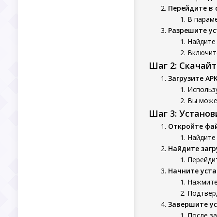
Перейдите в 
В параме
Разрешите ус
Найдите 
Включит
Шаг 2: Скачай
Загрузите AP
Использу
Вы может
Шаг 3: Устано
Откройте фа
Найдите
Найдите заг
Перейдит
Начните уста
Нажмите 
Подтверд
Завершите у
После з