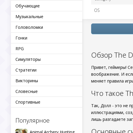
Обучающие
OS
Музыкальные
Головоломки
Гонки
RPG
Обзор The D
Симуляторы
Привет, геймеры! С
Стратегии
воображение. И есл
Викторины
меняет правила игры
Что такое T
Словесные
Спортивные
Так, Долл - это не 
иллюстрациями, со
Популярное
лишь разгадаете за
Основные с
Animal Archery Hunting