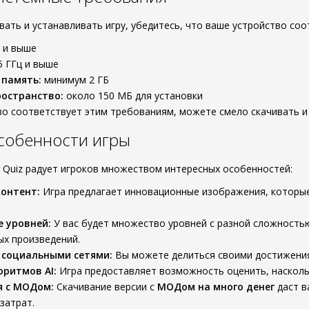
ивать и устанавливать игру, убедитесь, что ваше устройство с
0 и выше
5 ГГц и выше
 память:
минимум 2 ГБ
остранство:
около 150 МБ для установки
во соответствует этим требованиям, можете смело скачивать и
собенности игры
g Quiz радует игроков множеством интересных особенностей:
онтент:
Игра предлагает инновационные изображения, которые 
 уровней:
У вас будет множество уровней с разной сложностью
х произведений.
 социальными сетями:
Вы можете делиться своими достижениям
оритмов AI:
Игра предоставляет возможность оценить, наскольк
 с МОДом:
Скачивание версии с
МОДом на много денег
даст в
затрат.