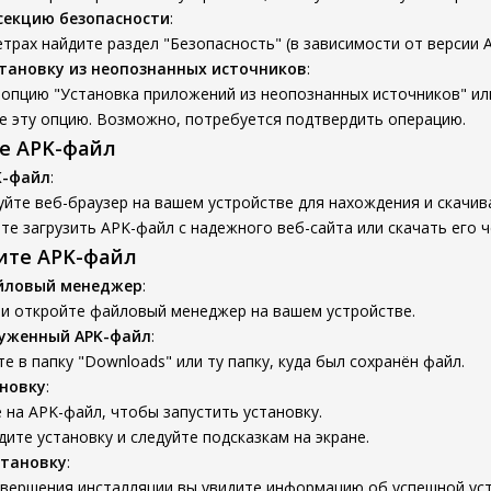
секцию безопасности
:
трах найдите раздел "Безопасность" (в зависимости от версии A
тановку из неопознанных источников
:
опцию "Установка приложений из неопознанных источников" ил
е эту опцию. Возможно, потребуется подтвердить операцию.
те APK-файл
K-файл
:
йте веб-браузер на вашем устройстве для нахождения и скачив
е загрузить APK-файл с надежного веб-сайта или скачать его ч
вите APK-файл
йловый менеджер
:
 и откройте файловый менеджер на вашем устройстве.
руженный APK-файл
:
е в папку "Downloads" или ту папку, куда был сохранён файл.
новку
:
на APK-файл, чтобы запустить установку.
ите установку и следуйте подсказкам на экране.
становку
:
авершения инсталляции вы увидите информацию об успешной уст