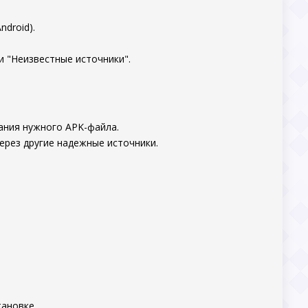
ndroid).
и "Неизвестные источники".
ания нужного APK-файла.
ерез другие надежные источники.
ановке.