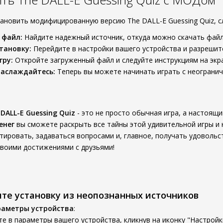
тановить модифицированную версию The DALL-E Guessing Quiz, с
 файл:
Найдите надежный источник, откуда можно скачать файл
тановку:
Перейдите в настройки вашего устройства и разрешите
гру:
Откройте загруженный файл и следуйте инструкциям на экр
наслаждайтесь:
Теперь вы можете начинать играть с неограни
 DALL-E Guessing Quiz
- это не просто обычная игра, а настоящи
енег
вы сможете раскрыть все тайны этой удивительной игры и
тировать, задаваться вопросами и, главное, получать удовольст
своими достижениями с друзьями!
ите установку из неопознанных источников
раметры устройства
:
е в параметры вашего устройства, кликнув на иконку "Настройк