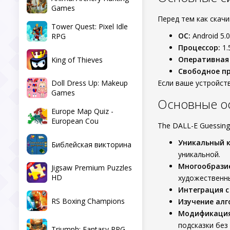
Games
Перед тем как скач
Tower Quest: Pixel Idle
ОС:
Android 5.
RPG
Процессор:
1.
Оперативная
King of Thieves
Свободное пр
Doll Dress Up: Makeup
Если ваше устройст
Games
Основные о
Europe Map Quiz -
European Cou
The DALL-E Guessin
Уникальный к
Библейская викторина
уникальной.
Многообразие
Jigsaw Premium Puzzles
HD
художественны
Интеграция с
RS Boxing Champions
Изучение алг
Модификация
подсказки без 
Triumph: Fantasy RPG