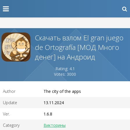
Скачать взлом El gran juego
de Ortografía [МОД Много
денег] на Андроид
Rating: 4.1
Votes: 3000
Author
The city of the apps
Update
13.11.2024
Ver.
1.6.8
Category
Викторины