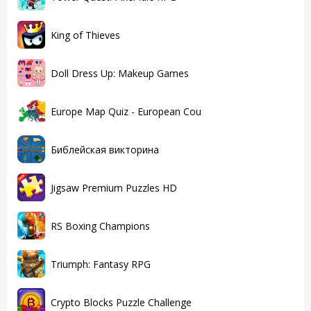
King of Thieves
Doll Dress Up: Makeup Games
Europe Map Quiz - European Cou
Библейская викторина
Jigsaw Premium Puzzles HD
RS Boxing Champions
Triumph: Fantasy RPG
Crypto Blocks Puzzle Challenge