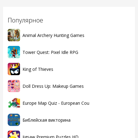
Популярное
Animal Archery Hunting Games
Tower Quest: Pixel Idle RPG
King of Thieves
Doll Dress Up: Makeup Games
Europe Map Quiz - European Cou
Библейская викторина
Jigsaw Premium Puzzles HD