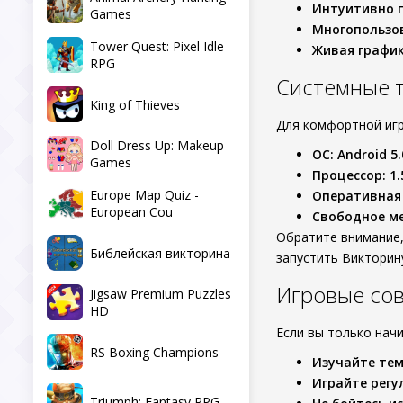
Интуитивно 
Games
Многопользо
Tower Quest: Pixel Idle
Живая графи
RPG
Системные 
King of Thieves
Для комфортной игр
Doll Dress Up: Makeup
ОС: Android 5
Games
Процессор: 1.
Europe Map Quiz -
Оперативная 
European Cou
Свободное ме
Обратите внимание,
Библейская викторина
запустить Викторин
Игровые сов
Jigsaw Premium Puzzles
HD
Если вы только нач
RS Boxing Champions
Изучайте те
Играйте регу
Triumph: Fantasy RPG