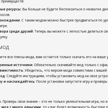
 преимуществ:
ные ресурсы
: Вы больше не будете беспокоиться о нехватке ден
росов.
рохождении
: С таким модом можно быстрее продвигаться по у
игре.
вора среди друзей
: Теперь вы можете с легкостью делиться св
упку.
 мод
аете все плюсы мода, вам остается только скачать его на ваше 
ренные источники
: Обязательно скачивайте мод только с офи
овместимость
: Убедитесь, что версия мода совместима с вашей 
мод
: Следуйте инструкциям, чтобы установить мод на свое устро
ру и наслаждайтесь
: После установки запустите игру и провер
 Проверь свои знания – это не только увлекательная игра, но и
е
мод с много деньгами
, то у вас будет возможность быстрее 