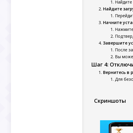
Найдите 
Найдите заг
Перейдит
Начните уста
Нажмите 
Подтверд
Завершите у
После за
Вы может
Шаг 4: Отключ
Вернитесь в 
Для без
Скриншоты