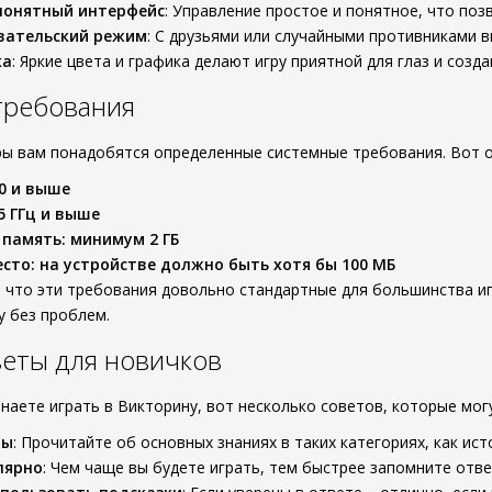
понятный интерфейс
: Управление простое и понятное, что позв
вательский режим
: С друзьями или случайными противниками 
ка
: Яркие цвета и графика делают игру приятной для глаз и соз
требования
ы вам понадобятся определенные системные требования. Вот о
.0 и выше
5 ГГц и выше
память: минимум 2 ГБ
сто: на устройстве должно быть хотя бы 100 МБ
 что эти требования довольно стандартные для большинства игр
у без проблем.
еты для новичков
инаете играть в Викторину, вот несколько советов, которые мог
мы
: Прочитайте об основных знаниях в таких категориях, как ист
лярно
: Чем чаще вы будете играть, тем быстрее запомните отв