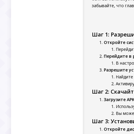
забывайте, что глав
Шаг 1: Разреш
Откройте си
Перейдит
Перейдите в 
В настро
Разрешите ус
Найдите 
Активир
Шаг 2: Скачай
Загрузите AP
Использ
Вы может
Шаг 3: Устано
Откройте ди