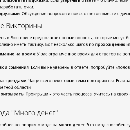
спользовать подсказки
: Если уверены в ответе – отлично, если
заработать очки.
 друзьями
: Обсуждение вопросов и поиск ответов вместе с дру
е Викторины
нь в Викторине предполагает новые вопросы, которые могут бы
полезно иметь тактику. Вот несколько шагов по
прохождению
иг
имание на время
: У вас ограниченное время для ответов на воп
вои сомнения
: Если вы не уверены в ответе, попробуйте «поло
за трендами
: Чаще всего некоторые темы повторяются. Если з
ретной области.
роигрывать
: Проигрыши – это часть процесса. Учитесь на свои
.
да "Много денег"
робнее поговорим о моде на
много денег
. Этот мод способен 