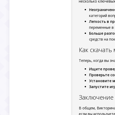
несколько ключевых
Неограничен
категорий воп
Легкость в п
переменные в 
Больше разго
средств на пок
Как скачать
Теперь, когда вы зн
Ищите прове
Проверьте с
Установите 
Запустите иг
Заключение
В общем, Викторина.
если вы использует