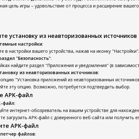
ная цель игры – удовольствие от процесса и расширение вашего 
ите установку из неавторизованных источников
стемные настройки
:
е в настройки вашего устройства, нажав на иконку "Настройки"
раздел "Безопасность"
:
йках найдите раздел "Приложения и уведомления" (в зависимости
тановку из неавторизованных источников
:
опцию "Установка приложений из неавторизованных источников
уйте эту опцию. Возможно, потребуется подтвердить выбор.
те APK-файл
K-файл
:
уйте интернет-обозреватель на вашем устройстве для нахожден
е загрузить APK-файл с доверенного веб-сайта или получить ег
вите APK-файл
спетчер файлов
: