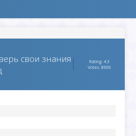
верь свои знания
Rating: 4.3
д
Votes: 8900