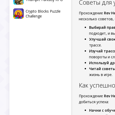
Советы для
Crypto Blocks Puzzle
Прохождение
Rev H
Challenge
несколько советов, 
Выбирай пра
подходит, и в
Улучшай сво
трассе.
Изучай трасс
повороты и сл
Используй д
Читай совет
жизнь в игре.
Как успешн
Прохождение
Rev H
добиться успеха:
Начни с обуч