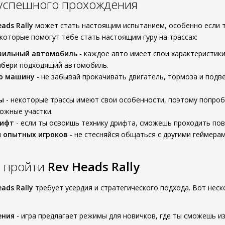
 успешного прохождения
eads Rally
может стать настоящим испытанием, особенно если т
которые помогут тебе стать настоящим гуру на трассах:
вильный автомобиль
- каждое авто имеет свои характеристики
ыбери подходящий автомобиль.
ю машину
- не забывай прокачивать двигатель, тормоза и подв
ы
- некоторые трассы имеют свои особенности, поэтому попроб
ожные участки.
рифт
- если ты освоишь технику дрифта, сможешь проходить пов
ы опытных игроков
- не стесняйся общаться с другими геймера
о пройти
Rev Heads Rally
eads Rally
требует усердия и стратегического подхода. Вот нес
ения
- игра предлагает режимы для новичков, где ты сможешь из