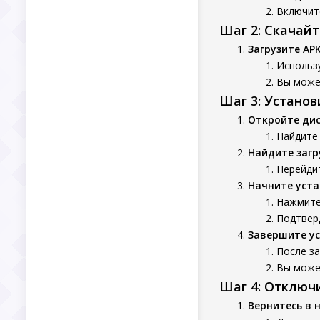
Включит
Шаг 2: Скачай
Загрузите AP
Использ
Вы может
Шаг 3: Устано
Откройте ди
Найдите 
Найдите заг
Перейдит
Начните уста
Нажмите 
Подтверд
Завершите у
После з
Вы может
Шаг 4: Отключ
Вернитесь в 