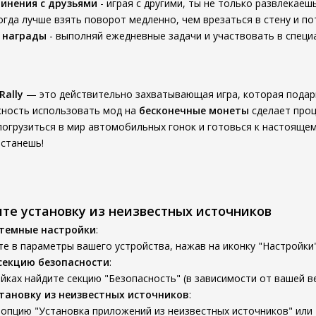
инения с друзьями
- играя с другими, ты не только развлекаеш
огда лучше взять поворот медленно, чем врезаться в стену и п
 награды
- выполняй ежедневные задачи и участвовать в специ
Rally
— это действительно захватывающая игра, которая подар
жность использовать мод на
бесконечные монеты
сделает проц
 погрузиться в мир автомобильных гонок и готовься к настоящем
 станешь!
ите установку из неизвестных источников
стемные настройки
:
е в параметры вашего устройства, нажав на иконку "Настройки"
секцию безопасности
:
йках найдите секцию "Безопасность" (в зависимости от вашей ве
тановку из неизвестных источников
:
опцию "Установка приложений из неизвестных источников" или 