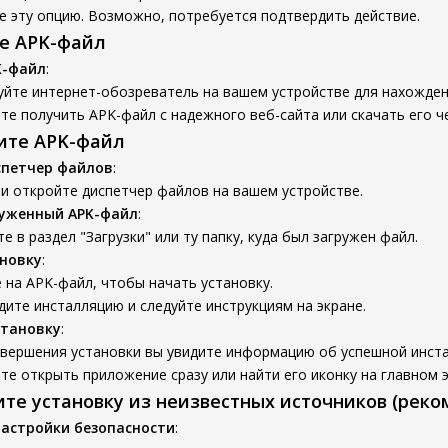
е эту опцию. Возможно, потребуется подтвердить действие.
те APK-файл
K-файл
:
уйте интернет-обозреватель на вашем устройстве для нахожден
е получить APK-файл с надежного веб-сайта или скачать его ч
вите APK-файл
спетчер файлов
:
и откройте диспетчер файлов на вашем устройстве.
руженный APK-файл
:
е в раздел "Загрузки" или ту папку, куда был загружен файл.
новку
:
на APK-файл, чтобы начать установку.
ите инсталляцию и следуйте инструкциям на экране.
становку
:
авершения установки вы увидите информацию об успешной инста
е открыть приложение сразу или найти его иконку на главном 
ите установку из неизвестных источников (реко
настройки безопасности
: