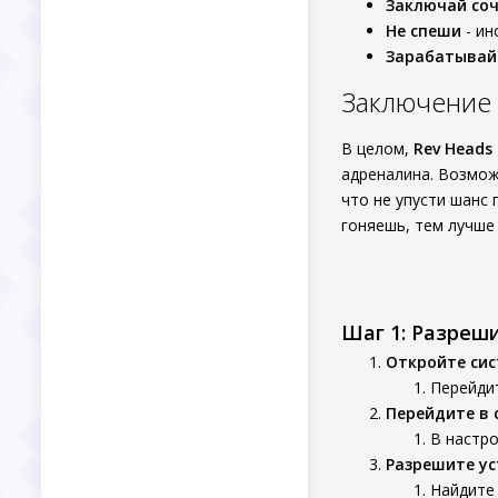
Заключай соч
Не спеши
- ин
Зарабатывай
Заключение
В целом,
Rev Heads 
адреналина. Возмо
что не упусти шанс
гоняешь, тем лучше
Шаг 1: Разреш
Откройте си
Перейдит
Перейдите в 
В настро
Разрешите ус
Найдите 