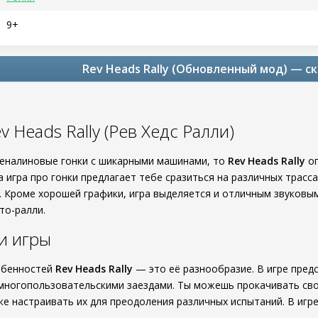
9+
Rev Heads Rally (Обновленный мод) — ск
v Heads Rally (Рев Хедс Ралли)
еналиновые гонки с шикарными машинами, то
Rev Heads Rally
оп
 игра про гонки предлагает тебе сразиться на различных трасса
 Кроме хорошей графики, игра выделяется и отличным звуковы
то-ралли.
и игры
обенностей
Rev Heads Rally
— это её разнообразие. В игре пред
 многопользовательскими заездами. Ты можешь прокачивать св
же настраивать их для преодоления различных испытаний. В игре