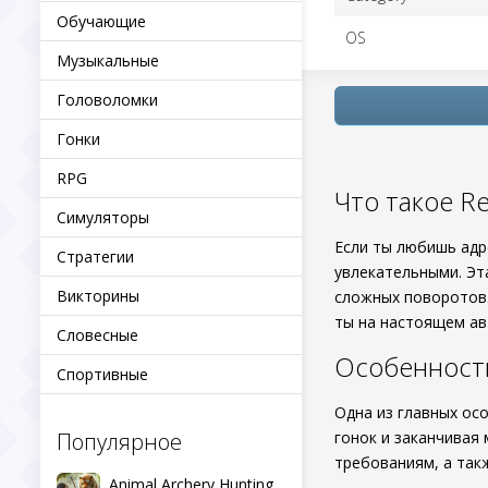
Обучающие
OS
Музыкальные
Головоломки
Гонки
RPG
Что такое Re
Симуляторы
Если ты любишь адр
Стратегии
увлекательными. Эта
Викторины
сложных поворотов.
ты на настоящем ав
Словесные
Особенност
Спортивные
Одна из главных ос
Популярное
гонок и заканчивая
требованиям, а так
Animal Archery Hunting