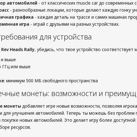
ор автомобилей
- от классических muscle car до современных 
расс
- разнообразные локации, которые делают каждую гонку ун
тичная графика
- каждая деталь на трассе и самих машинах про
рменная игра
- играй с друзьями на разных устройствах.
ребования для устройства
ь
Rev Heads Rally
, убедись, что твое устройство соответствуе
0 и выше
.5 ГГц или выше
ке
: минимум 500 МБ свободного пространства
ечные монеты: возможности и преимущ
е монеты
добавляет игре новые возможности, позволяя игрока
и для улучшения автомобилей. Теперь ты можешь без проблем 
 покупке новых автомобилей. Это делает игру более доступной 
сборе ресурсов.