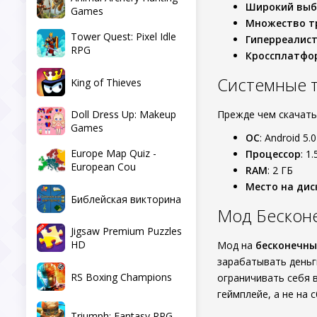
Широкий выб
Games
Множество т
Tower Quest: Pixel Idle
Гиперреалис
RPG
Кроссплатфо
Системные т
King of Thieves
Doll Dress Up: Makeup
Прежде чем скачат
Games
ОС
: Android 5.
Europe Map Quiz -
Процессор
: 1
European Cou
RAM
: 2 ГБ
Место на дис
Библейская викторина
Мод Бескон
Jigsaw Premium Puzzles
HD
Мод на
бесконечны
зарабатывать деньг
RS Boxing Champions
ограничивать себя в
геймплейе, а не на 
Triumph: Fantasy RPG