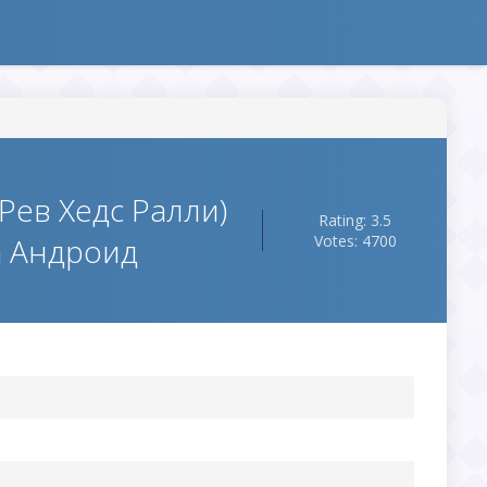
(Рев Хедс Ралли)
Rating: 3.5
а Андроид
Votes: 4700