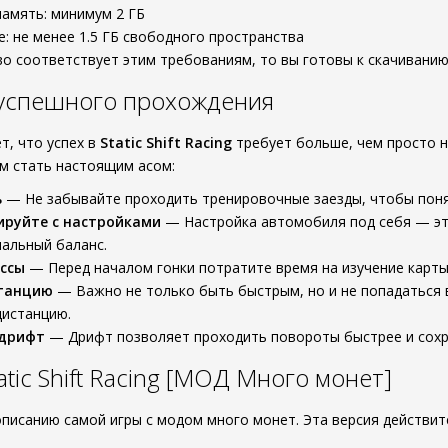
амять: минимум 2 ГБ
е: не менее 1.5 ГБ свободного пространства
во соответствует этим требованиям, то вы готовы к скачивани
 успешного прохождения
т, что успех в
Static Shift Racing
требует больше, чем просто н
м стать настоящим асом:
ь
— Не забывайте проходить тренировочные заезды, чтобы поня
ируйте с настройками
— Настройка автомобиля под себя — это
альный баланс.
ссы
— Перед началом гонки потратите время на изучение карты.
танцию
— Важно не только быть быстрым, но и не попадаться в
дистанцию.
 дрифт
— Дрифт позволяет проходить повороты быстрее и сохр
tic Shift Racing [МОД Много монет]
описанию самой игры с модом много монет. Эта версия действит