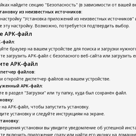
йках найдите секцию "Безопасность" (в зависимости от вашей ве
тановку из неизвестных источников
:
настройку "Установка приложений из неизвестных источников" 
 эту настройку. Возможно, потребуется подтвердить выбор.
те APK-файл
K-файл
:
йте браузер на вашем устройстве для поиска и загрузки нужног
е загрузить APK-файл с безопасного веб-сайта или загрузить е
вите APK-файл
спетчер файлов
:
и откройте диспетчер файлов на вашем устройстве.
руженный APK-файл
:
е в раздел "Загрузки" или ту папку, куда был сохранён файл.
новку
:
на APK-файл, чтобы запустить установку.
ите установку и следуйте инструкциям на экране.
становку
:
вершения установки вы увидите уведомление об успешной инст
е включить приложение сразу или найти его иконку на домашне