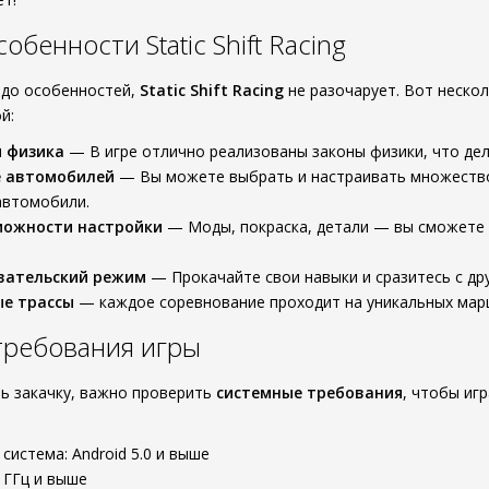
бенности Static Shift Racing
 до особенностей,
Static Shift Racing
не разочарует. Вот неско
й:
я физика
— В игре отлично реализованы законы физики, что де
е автомобилей
— Вы можете выбрать и настраивать множество
автомобили.
можности настройки
— Моды, покраска, детали — вы сможете 
вательский режим
— Прокачайте свои навыки и сразитесь с дру
ые трассы
— каждое соревнование проходит на уникальных маршр
требования игры
ть закачку, важно проверить
системные требования
, чтобы иг
система: Android 5.0 и выше
5 ГГц и выше