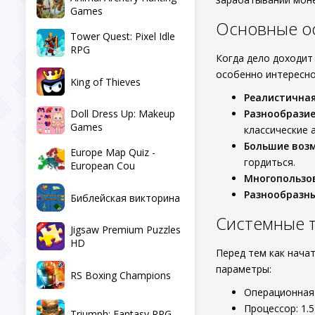
Games
Основные осо
Tower Quest: Pixel Idle
RPG
Когда дело доходит
особенно интересно
King of Thieves
Реалистична
Doll Dress Up: Makeup
Разнообрази
Games
классические 
Большие воз
Europe Map Quiz -
гордиться.
European Cou
Многопользо
Разнообразн
Библейская викторина
Системные 
Jigsaw Premium Puzzles
HD
Перед тем как нача
параметры:
RS Boxing Champions
Операционная 
Процессор: 1.
Triumph: Fantasy RPG