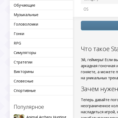
Обучающие
OS
Музыкальные
Головоломки
Гонки
RPG
Что такое Sta
Симуляторы
Эй, геймеры! Если в
Стратегии
аркадная гоночная и
Викторины
гоняете, а можете 
на уникальных трека
Словесные
Зачем нужен
Спортивные
Теперь давайте по
Популярное
неограниченное кол
насладиться игрой, 
Animal Archery Hunting
зарабатывании моне