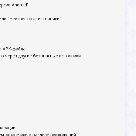
рсии Android).
или "Неизвестные источники".
о APK-файла.
го через другие безопасные источники.
алляции.
м экране или в разделе приложений.