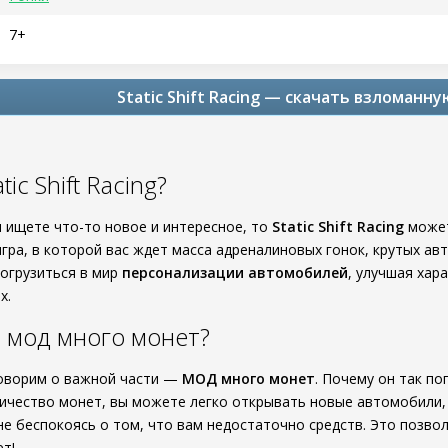
7+
Static Shift Racing — скачать взломанн
tic Shift Racing?
ы ищете что-то новое и интересное, то
Static Shift Racing
может
гра, в которой вас ждет масса адреналиновых гонок, крутых ав
погрузиться в мир
персонализации автомобилей
, улучшая хар
х.
 мод много монет?
говорим о важной части —
МОД много монет
. Почему он так по
ичество монет, вы можете легко открывать новые автомобили, 
не беспокоясь о том, что вам недостаточно средств. Это позвол
т!