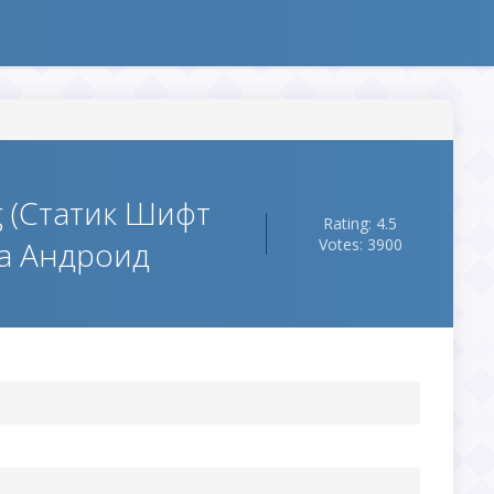
ng (Статик Шифт
Rating: 4.5
на Андроид
Votes: 3900