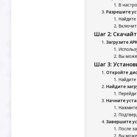
В настро
Разрешите ус
Найдите 
Включите
Шаг 2: Скачай
Загрузите AP
Использу
Вы может
Шаг 3: Устано
Откройте ди
Найдите 
Найдите заг
Перейдит
Начните уста
Нажмите 
Подтверд
Завершите у
После за
Вы может