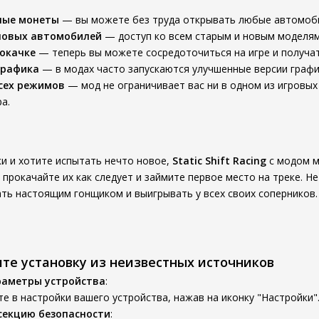
ные монеты
— вы можете без труда открывать любые автомоби
новых автомобилей
— доступ ко всем старым и новым моделям 
рокачке
— теперь вы можете сосредоточиться на игре и получат
графика
— в модах часто запускаются улучшенные версии график
сех режимов
— мод не ограничивает вас ни в одном из игровых
а.
ки и хотите испытать нечто новое,
Static Shift Racing
с модом м
 прокачайте их как следует и займите первое место на треке. Н
ать настоящим гонщиком и выигрывать у всех своих соперников. 
ите установку из неизвестных источников
раметры устройства
:
е в настройки вашего устройства, нажав на иконку "Настройки"
секцию безопасности
: