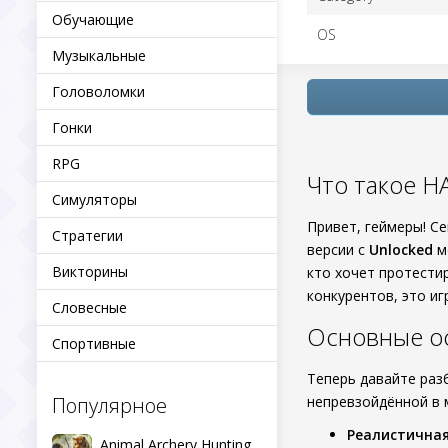
Обучающие
OS
Музыкальные
Головоломки
Гонки
RPG
Что такое H
Симуляторы
Привет, геймеры! С
Стратегии
версии с
Unlocked
м
Викторины
кто хочет протестир
конкурентов, это игр
Словесные
Основные о
Спортивные
Теперь давайте раз
Популярное
непревзойдённой в 
Реалистична
Animal Archery Hunting