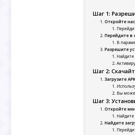
Шаг 1: Разреш
Откройте нас
Перейдит
Перейдите в 
В параме
Разрешите ус
Найдите 
Активир
Шаг 2: Скачай
Загрузите AP
Использу
Вы может
Шаг 3: Устано
Откройте ме
Найдите
Найдите заг
Перейдит