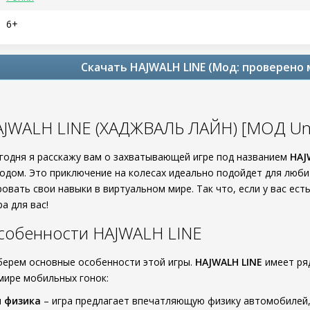
6+
Скачать HAJWALH LINE (Мод: проверено
AJWALH LINE (ХАДЖВАЛЬ ЛАЙН) [МОД Un
егодня я расскажу вам о захватывающей игре под названием
HAJ
одом. Это приключение на колесах идеально подойдет для любит
овать свои навыки в виртуальном мире. Так что, если у вас ес
а для вас!
собенности HAJWALH LINE
берем основные особенности этой игры.
HAJWALH LINE
имеет ряд
мире мобильных гонок:
я физика
– игра предлагает впечатляющую физику автомобилей,