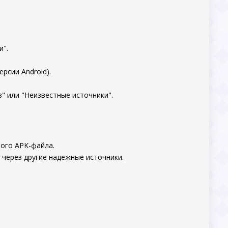
и".
рсии Android).
" или "Неизвестные источники".
ного APK-файла.
 через другие надежные источники.