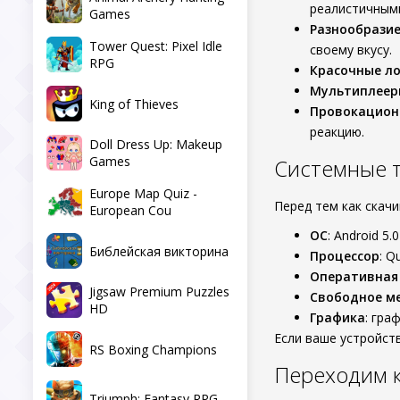
реалистичным
Games
Разнообрази
Tower Quest: Pixel Idle
своему вкусу.
RPG
Красочные л
Мультиплеер
King of Thieves
Провокацион
реакцию.
Doll Dress Up: Makeup
Games
Системные 
Europe Map Quiz -
Перед тем как скач
European Cou
ОС
: Android 5.
Библейская викторина
Процессор
: Q
Оперативная
Jigsaw Premium Puzzles
Свободное м
HD
Графика
: гра
Если ваше устройст
RS Boxing Champions
Переходим 
Triumph: Fantasy RPG