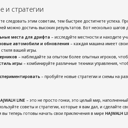
 и стратегии
те следовать этим советам, тем быстрее достигнете успеха. П
ией можно достичь высоких результатов. Вот несколько шагов 
ьные места для дрифта
– исследуйте местности и находите уч
новые автомобили и обновления
– каждая машина имеет свои 
 стиля вашей игры.
перников
– наблюдайте за опытом более опытных игроков, чтобы 
стиль игры
– комбинируйте различные техники управления, чтоб
кспериментировать
– пробуйте новые стратегии и схемы на раз
AJWALH LINE
– это не просто гонки, это целый мир, наполненн
ользуйте советы и стратегии, которые я вам дал, и сделайте св
 и вы теперь готовы начать свои приключения в мире
HAJWALH L