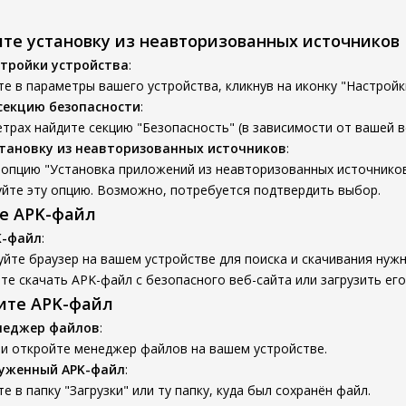
ите установку из неавторизованных источников
тройки устройства
:
е в параметры вашего устройства, кликнув на иконку "Настройк
секцию безопасности
:
трах найдите секцию "Безопасность" (в зависимости от вашей ве
тановку из неавторизованных источников
:
опцию "Установка приложений из неавторизованных источников
уйте эту опцию. Возможно, потребуется подтвердить выбор.
те APK-файл
K-файл
:
йте браузер на вашем устройстве для поиска и скачивания нуж
е скачать APK-файл с безопасного веб-сайта или загрузить его
вите APK-файл
неджер файлов
:
 и откройте менеджер файлов на вашем устройстве.
руженный APK-файл
:
е в папку "Загрузки" или ту папку, куда был сохранён файл.