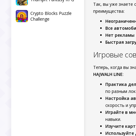
Так, вы уже знаете
преимущества:
Crypto Blocks Puzzle
Challenge
Неограничен
Все автомоб
Нет рекламы
Быстрая загр
Игровые со
Теперь, когда вы з
HAJWALH LINE
:
Практика де
по разным лок
Настройка а
скорость и уп
Играйте в м
навыки.
Изучите кар
Используйте