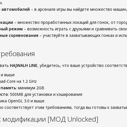
и.
е автомобилей
– в арсенале игры вы найдете множество машин
окации
– множество проработанных локаций для гонок, от город
ный режим
– возможность играть с друзьями и сравнивать свои
ные соревнования
– участвуйте в захватывающих гонках и исп
требования
ивать
HAJWALH LINE
, убедитесь, что ваше устройство соответс
0 и выше
uad-Core на 1.2 GHz
 память
: минимум 2GB
есто
: 500MB для установки и кэширования
фика OpenGL 3.0 и выше
во соответствует этим требованиям, тогда вы готовы к захват
к модификации [МОД Unlocked]