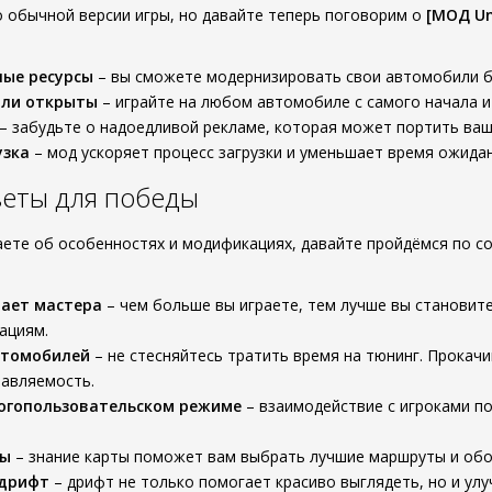
 о обычной версии игры, но давайте теперь поговорим о
[МОД Un
ные ресурсы
– вы сможете модернизировать свои автомобили бе
или открыты
– играйте на любом автомобиле с самого начала 
– забудьте о надоедливой рекламе, которая может портить ваш
узка
– мод ускоряет процесс загрузки и уменьшает время ожидан
веты для победы
наете об особенностях и модификациях, давайте пройдёмся по с
лает мастера
– чем больше вы играете, тем лучше вы становит
ациям.
втомобилей
– не стесняйтесь тратить время на тюнинг. Прокачи
равляемость.
ногопользовательском режиме
– взаимодействие с игроками п
ты
– знание карты поможет вам выбрать лучшие маршруты и обо
 дрифт
– дрифт не только помогает красиво выглядеть, но и улу