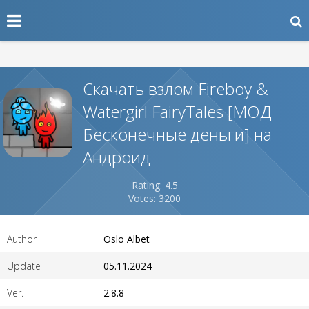
Скачать взлом Fireboy &
Watergirl FairyTales [МОД
Бесконечные деньги] на
Андроид
Rating: 4.5
Votes: 3200
Author
Oslo Albet
Update
05.11.2024
Ver.
2.8.8