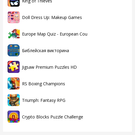
King of Thieves
Doll Dress Up: Makeup Games
Europe Map Quiz - European Cou
Библейская викторина
Jigsaw Premium Puzzles HD
RS Boxing Champions
Triumph: Fantasy RPG
Crypto Blocks Puzzle Challenge