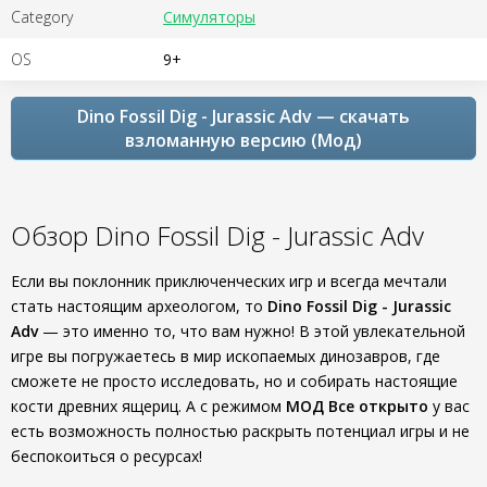
Category
Симуляторы
OS
9+
Dino Fossil Dig - Jurassic Adv — скачать
взломанную версию (Мод)
Обзор Dino Fossil Dig - Jurassic Adv
Если вы поклонник приключенческих игр и всегда мечтали
стать настоящим археологом, то
Dino Fossil Dig - Jurassic
Adv
— это именно то, что вам нужно! В этой увлекательной
игре вы погружаетесь в мир ископаемых динозавров, где
сможете не просто исследовать, но и собирать настоящие
кости древних ящериц. А с режимом
МОД Все открыто
у вас
есть возможность полностью раскрыть потенциал игры и не
беспокоиться о ресурсах!