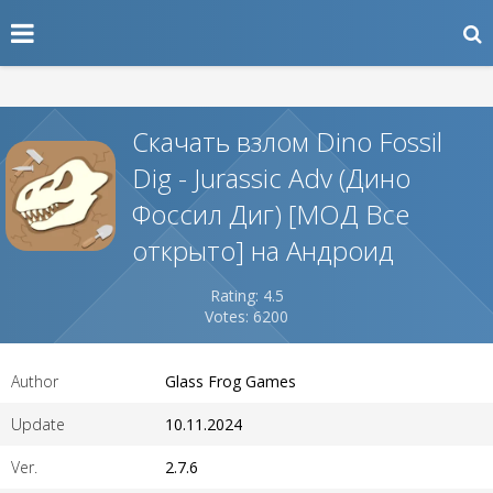
Скачать взлом Dino Fossil
Dig - Jurassic Adv (Дино
Фоссил Диг) [МОД Все
открыто] на Андроид
Rating: 4.5
Votes: 6200
Author
Glass Frog Games
Update
10.11.2024
Ver.
2.7.6