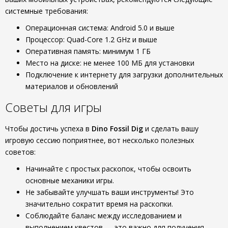
системные требования:
Операционная система: Android 5.0 и выше
Процессор: Quad-Core 1.2 GHz и выше
Оперативная память: минимум 1 ГБ
Место на диске: не менее 100 МБ для установки
Подключение к интернету для загрузки дополнительных
материалов и обновлений
Советы для игры
Чтобы достичь успеха в
Dino Fossil Dig
и сделать вашу
игровую сессию поприятнее, вот несколько полезных
советов:
Начинайте с простых раскопок, чтобы освоить
основные механики игры.
Не забывайте улучшать ваши инструменты! Это
значительно сократит время на раскопки.
Соблюдайте баланс между исследованием и
выполнением квестов — это важно для получения