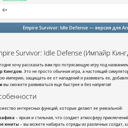
6+
Empire Survivor: Idle Defense — версия для A
pire Survivor: Idle Defense (Импайр Кин
егодня хочу рассказать вам про потрясающую игру под названи
р Кингдом
. Это не просто обычная игра, а настоящий симулят
вою империю, защищать ее от нападений и развивать ее, добавл
и
вы сможете развиваться еще быстрее и без напрягов!
собенности
ожество интересных функций, которые делают ее уникальной:
графика
– яркая и стильная, что создает атмосферу приключений
ые юниты
– вы можете набирать отряды из различных солдат, к