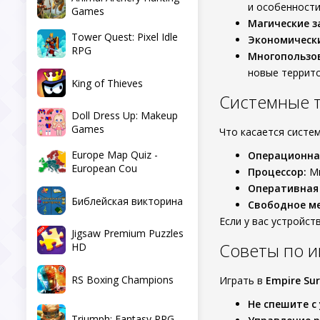
и особенности
Games
Магические з
Tower Quest: Pixel Idle
Экономическ
RPG
Многопользо
новые террито
King of Thieves
Системные 
Doll Dress Up: Makeup
Games
Что касается систе
Europe Map Quiz -
Операционна
European Cou
Процессор:
Ми
Оперативная
Библейская викторина
Свободное ме
Если у вас устройст
Jigsaw Premium Puzzles
Советы по и
HD
RS Boxing Champions
Играть в
Empire Sur
Не спешите с
Triumph: Fantasy RPG