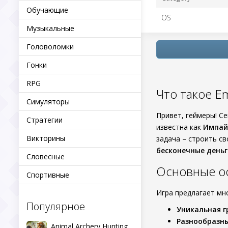
Обучающие
OS
Музыкальные
Головоломки
Гонки
RPG
Что такое Em
Симуляторы
Привет, геймеры! С
Стратегии
известна как
Импай
Викторины
задача – строить с
бесконечные деньг
Словесные
Основные о
Спортивные
Игра предлагает мн
Популярное
Уникальная 
Разнообразн
Animal Archery Hunting