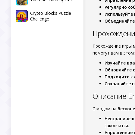
Управление 
Регулярно со
Crypto Blocks Puzzle
Используйте
Challenge
Объединяйтес
Прохождение 
Прохождение игры м
помогут вам в этом:
Изучайте вра
Обновляйте с
Подходите к 
Сохраняйте п
Описание Emp
С модом на
бесконе
Неограничен
закончится.
Упрощенное 