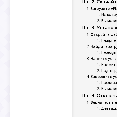
Шаг 2: Скачай
Загрузите AP
Использу
Вы может
Шаг 3: Устано
Откройте фа
Найдите
Найдите заг
Перейдит
Начните уста
Нажмите
Подтверд
Завершите у
После з
Вы может
Шаг 4: Отключ
Вернитесь в 
Для защ