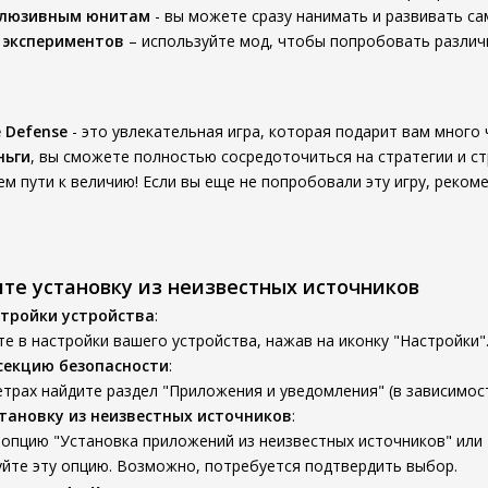
склюзивным юнитам
- вы можете сразу нанимать и развивать са
 экспериментов
– используйте мод, чтобы попробовать различн
e Defense
- это увлекательная игра, которая подарит вам много
ньги
, вы сможете полностью сосредоточиться на стратегии и с
м пути к величию! Если вы еще не попробовали эту игру, реком
ите установку из неизвестных источников
тройки устройства
:
е в настройки вашего устройства, нажав на иконку "Настройки"
секцию безопасности
:
трах найдите раздел "Приложения и уведомления" (в зависимост
тановку из неизвестных источников
:
опцию "Установка приложений из неизвестных источников" или 
уйте эту опцию. Возможно, потребуется подтвердить выбор.