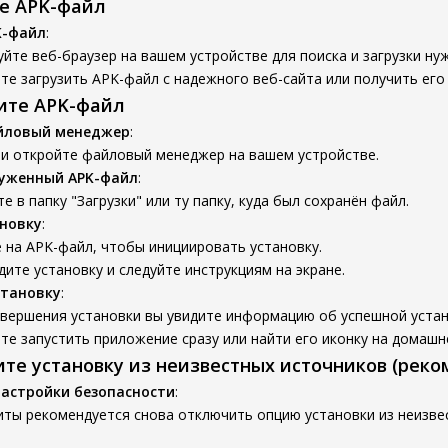
те APK-файл
K-файл
:
йте веб-браузер на вашем устройстве для поиска и загрузки ну
е загрузить APK-файл с надежного веб-сайта или получить его
вите APK-файл
йловый менеджер
:
 и откройте файловый менеджер на вашем устройстве.
руженный APK-файл
:
е в папку "Загрузки" или ту папку, куда был сохранён файл.
новку
:
 на APK-файл, чтобы инициировать установку.
ите установку и следуйте инструкциям на экране.
становку
:
авершения установки вы увидите информацию об успешной устан
е запустить приложение сразу или найти его иконку на домашн
ите установку из неизвестных источников (реко
настройки безопасности
:
иты рекомендуется снова отключить опцию установки из неизве