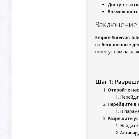
Доступ к эк
Возможность
Заключение
Empire Survivor: Idl
на
бесконечные де
помогут вам на ваше
Шаг 1: Разреш
Откройте нас
Перейдит
Перейдите в 
В параме
Разрешите ус
Найдите 
Активир