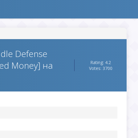
Idle Defense
ed Money] на
Rating: 4.2
Votes: 3700