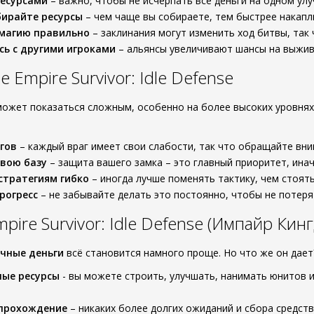
ресурсами
– важно, чтобы не исчерпать все деньги на одном улу
бирайте ресурсы
– чем чаще вы собираете, тем быстрее накапл
 магию правильно
– заклинания могут изменить ход битвы, так 
ь с другими игроками
– альянсы увеличивают шансы на выжив
Empire Survivor: Idle Defense
ожет показаться сложным, особенно на более высоких уровнях
гов
– каждый враг имеет свои слабости, так что обращайте вни
вою базу
– защита вашего замка – это главный приоритет, инач
стратегиям гибко
– иногда лучше поменять тактику, чем стоять
рогресс
– не забывайте делать это постоянно, чтобы не потеря
ire Survivor: Idle Defense (Импайр Кин
чные деньги
всё становится намного проще. Но что же он дает
ные ресурсы
- вы можете строить, улучшать, нанимать юнитов и
прохождение
– никаких более долгих ожиданий и сбора средств