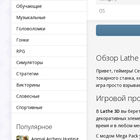
Обучающие
OS
Музыкальные
Головоломки
Гонки
RPG
Обзор Lathe
Симуляторы
Привет, геймеры! С
Стратегии
токарного станка, 
Викторины
игра просто взрывае
Игровой про
Словесные
Спортивные
В
Lathe 3D
вы берет
декоративных элеме
Популярное
время и в любом ме
С модом Mega Pack 
Animal Archery Hunting