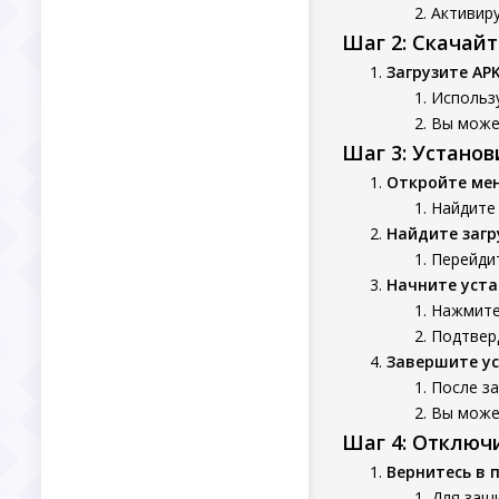
Активиру
Шаг 2: Скачай
Загрузите AP
Использу
Вы может
Шаг 3: Устано
Откройте ме
Найдите
Найдите заг
Перейдит
Начните уста
Нажмите 
Подтверд
Завершите у
После з
Вы может
Шаг 4: Отключ
Вернитесь в 
Для защ