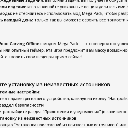
ежедневные задания:
выполняя задачи, вы получаете бонусы и
вои изделия:
изготавливайте уникальные вещи и делитесь ими с
моды:
не стесняйтесь использовать мод Mega Pack, чтобы разгр
ь каждый день:
только так вы сможете освоить все тонкости к
ood Carving Offline
с модом Mega Pack — это невероятно увлек
ы или опытный геймер, эта игра предложит вам массу возможно
айте творить свои шедевры прямо сейчас!
ите установку из неизвестных источников
стемные настройки
:
е в параметры вашего устройства, кликнув на иконку "Настройк
раздел безопасности
:
трах найдите раздел "Приложения и уведомления" (в зависимост
тановку из неизвестных источников
:
опцию "Установка приложений из неизвестных источников" или 