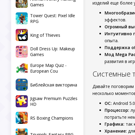
изделий еще более 
Games
Многообрази
Tower Quest: Pixel Idle
эффектов.
RPG
Огромный вы
Интуитивно 
King of Thieves
опыта.
Поддержка off
Doll Dress Up: Makeup
Games
Мод Mega Pac
развития в игр
Europe Map Quiz -
European Cou
Системные 
Библейская викторина
Давайте поговорим 
несколько моментов
Jigsaw Premium Puzzles
ОС:
Android 5.
HD
Процессор:
лу
потратьте нем
RS Boxing Champions
Графика:
так 
Хранение:
для
Triumph: Fantasy RPG