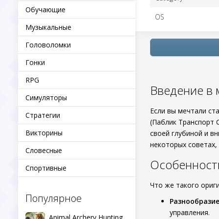
Обучающие
OS
Музыкальные
Головоломки
Гонки
RPG
Введение в м
Симуляторы
Если вы мечтали ст
Стратегии
(Паблик Транспорт 
Викторины
своей глубиной и в
некоторых советах,
Словесные
Особенности
Спортивные
Что же такого ориг
Популярное
Разнообразие
управления.
Animal Archery Hunting