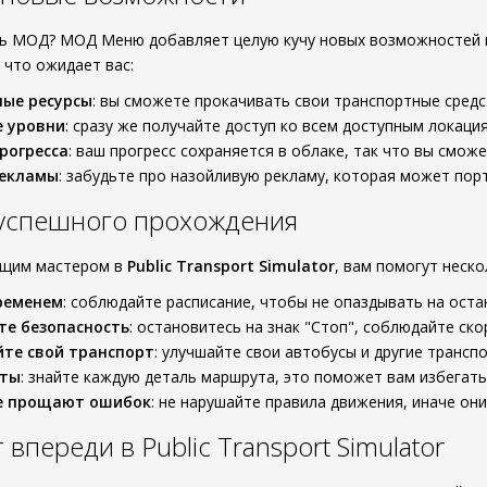
ь МОД? МОД Меню добавляет целую кучу новых возможностей и
 что ожидает вас:
ные ресурсы
: вы сможете прокачивать свои транспортные средст
е уровни
: сразу же получайте доступ ко всем доступным локаци
рогресса
: ваш прогресс сохраняется в облаке, так что вы смо
рекламы
: забудьте про назойливую рекламу, которая может пор
 успешного прохождения
ящим мастером в
Public Transport Simulator
, вам помогут неско
ременем
: соблюдайте расписание, чтобы не опаздывать на оста
те безопасность
: остановитесь на знак "Стоп", соблюдайте ск
те свой транспорт
: улучшайте свои автобусы и другие трансп
рты
: знайте каждую деталь маршрута, это поможет вам избегать 
е прощают ошибок
: не нарушайте правила движения, иначе они
 впереди в Public Transport Simulator