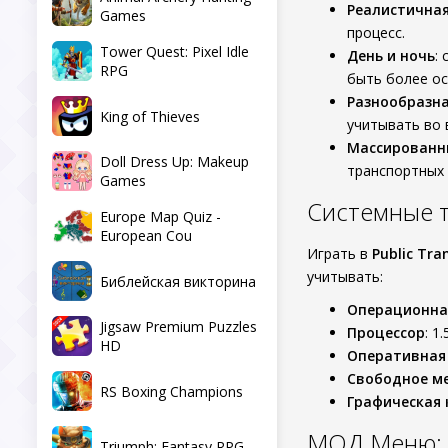
Реалистичная
Games
процесс.
Tower Quest: Pixel Idle
День и ночь
:
RPG
быть более о
Разнообразна
King of Thieves
учитывать во 
Массированн
Doll Dress Up: Makeup
транспортных 
Games
Системные 
Europe Map Quiz -
European Cou
Играть в
Public Tra
учитывать:
Библейская викторина
Операционна
Jigsaw Premium Puzzles
Процессор
: 1
HD
Оперативная
Свободное м
RS Boxing Champions
Графическая 
МОД Меню: 
Triumph: Fantasy RPG