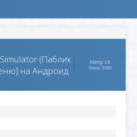
 Simulator (Паблик
Rating: 3.8
еню] на Андроид
Votes: 5300