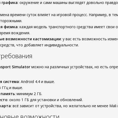
 графика
: окружение и сами машины выглядят довольно правд
 смена времени суток влияет на игровой процесс. Например, в т
сторожными.
я физика
: каждая модель транспортного средства имеет свои 
время вождения.
ые возможности кастомизации
: у вас есть возможность изме
средств, что добавляет индивидуальности.
требования
nsport Simulator
можно на различных устройствах, но есть опр
я система
: Android 4.4 и выше.
.5 ГГц и выше.
 память
: минимум 2 ГБ.
есто
: около 1 ГБ для установки и обновлений.
карта
: всё зависит от устройства, но желательно не менее Mali 
новые возможности