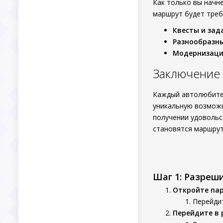
Как только вы начн
маршрут будет треб
Квесты и зад
Разнообразн
Модернизаци
Заключение
Каждый автолюбител
уникальную возмож
получении удовольс
становятся маршрут
Шаг 1: Разреш
Откройте па
Перейдит
Перейдите в 