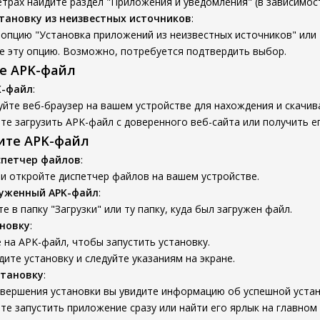
трах найдите раздел "Приложения и уведомления" (в зависимост
тановку из неизвестных источников
:
опцию "Установка приложений из неизвестных источников" или 
е эту опцию. Возможно, потребуется подтвердить выбор.
те APK-файл
K-файл
:
йте веб-браузер на вашем устройстве для нахождения и скачив
е загрузить APK-файл с доверенного веб-сайта или получить ег
вите APK-файл
спетчер файлов
:
и откройте диспетчер файлов на вашем устройстве.
руженный APK-файл
:
е в папку "Загрузки" или ту папку, куда был загружен файл.
новку
:
на APK-файл, чтобы запустить установку.
ите установку и следуйте указаниям на экране.
становку
:
авершения установки вы увидите информацию об успешной устан
е запустить приложение сразу или найти его ярлык на главном