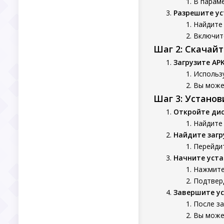
В параме
Разрешите ус
Найдите 
Включит
Шаг 2: Скачай
Загрузите AP
Использу
Вы может
Шаг 3: Устано
Откройте ди
Найдите 
Найдите заг
Перейдит
Начните уста
Нажмите 
Подтверд
Завершите у
После з
Вы может